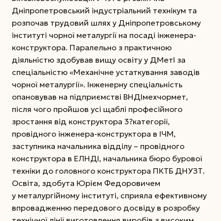
Дніпропетровський індустріальний технікум та
розпочав трудовий шлях у Дніпропетровському
інституті чорної металургії на посаді інженера-
конструктора. Паралельно з практичною
діяльністю здобував вищу освіту у ДМетІ за
спеціальністю «Механічне устаткування заводів
чорної металургії». Інженерну спеціальність
опановував на підприємстві ВНДІмехчормет,
після чого пройшов усі щаблі професійного
зростання від конструктора 3?категорії,
провідного інженера-конструктора в ІЧМ,
заступника начальника відділу – провідного
конструктора в ЕЛНДІ, начальника бюро бурової
техніки до головного конструктора ПКТБ ДНУЗТ.
Освіта, здобута Юрієм Федоровичем
у металургійному інституті, сприяла ефективному
впровадженню передового досвіду в розробку
технічної лінії виготовлення виробів з високим