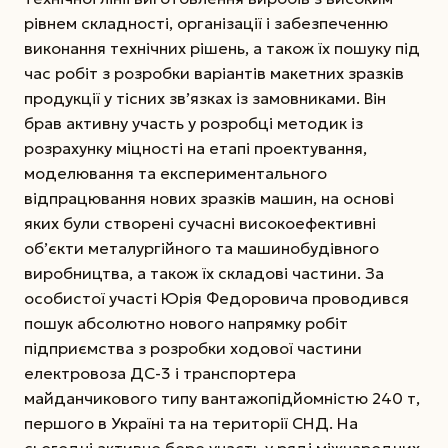
рівнем складності, організації і забезпеченню
виконання технічних рішень, а також їх пошуку під
час робіт з розробки варіантів макетних зразків
продукції у тісних зв’язках із замовниками. Він
брав активну участь у розробці методик із
розрахунку міцності на етапі проектування,
моделювання та експериментального
відпрацювання нових зразків машин, на основі
яких були створені сучасні високоефективні
об’єкти металургійного та машинобудівного
виробництва, а також їх складові частини. За
особистої участі Юрія Федоровича проводився
пошук абсолютно нового напрямку робіт
підприємства з розробки ходової частини
електро­воза ДС-3 і транспортера
майданчикового типу вантажопідйомністю 240 т,
першого в Україні та на території
СНД. На
сьогодні активно бере участь у ряді міжнародних