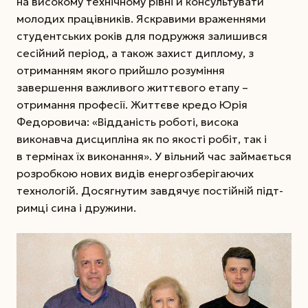
на високому технічному рівні й консультувати
молодих працівників. Яскравими враженнями
студентських років для подружжя залишився
сесійний період, а також захист диплому, з
отриманням якого прий­шло розуміння
завершення важливого життєвого етапу –
отримання професії. Життєве кредо Юрія
Федоровича: «Відданість роботі, висока
виконавча дисципліна як по якості робіт, так і
в термінах їх виконання». У вільний час займається
розробкою нових видів енергозберігаючих
технологій. Досягнутим завдячує постійній підт­
римці сина і дружини.