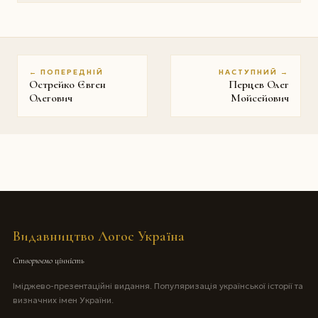
← ПОПЕРЕДНІЙ
НАСТУПНИЙ →
Острейко Євген
Перцев Олег
Олегович
Мойсейович
Видавництво Логос Україна
Створюємо цінність
Іміджево-презентаційні видання. Популяризація української історії та
визначних імен України.