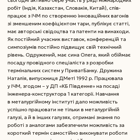
робіт (Індія, Казахстан, Словакія, Китай), спів­
працює з ІЧМ по створенню інноваційних вагонів
зі зменшеним коефіцієнтом тари, публікує статті,
має авторські сві­доцт­ва та патенти на винаходи.
Як постійний учасник виставок, конференцій та
симпозіумів постійно підвищує свій технічний
рівень. Одружений, має сина Олега, який обій­має
посаду провідного спеціаліста з розробки
термінальних систем у ПриватБанку. Дружина
Наталія, випускниця ДМетІ 1992 р. Працювала
у ІЧМ, згодом – у ДП «КБ Південне» на посаді
інженера-конструктора 1 категорії. Навчання
в металургійному інституті дало можливість
успішно працювати не тільки в металургійній
галузі, а й в інших галузях, отримані знання по
роботі з аналогами забезпечили можливість за
короткий термін самостійно виконувати роботи