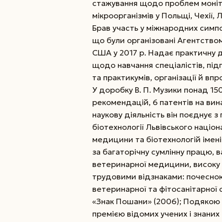
стажування щодо проблем моніт
мікроорганізмів у Польщі, Чехії, Л
Брав участь у міжнародних симпо
що були організовані Агентство
США у 2017 р. Надає практичну д
щодо навчання спеціалістів, пі
та практикумів, організації й в
У доробку В. П. Музики понад 15
рекомендацій, 6 патентів на ви
наукову діяльність він поєднує
біотехнології Львівського націо
медицини та біотехнологій імені 
за багаторічну сумлінну працю, 
ветеринарної медицини, високу
трудовими відзнаками: почесн
ветеринарної та фітосанітарної 
«Знак Пошани» (2006); Подякою 
премією відомих учених і знаних 