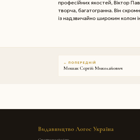
професійних якостей, Віктор Пав
творча, багатогранна. Він скро
із надзвичайно широким колом ін
← ПОПЕРЕДНІЙ
Мошак Сергій Миколайович
Видавництво Логос Україна
Створюємо цінність