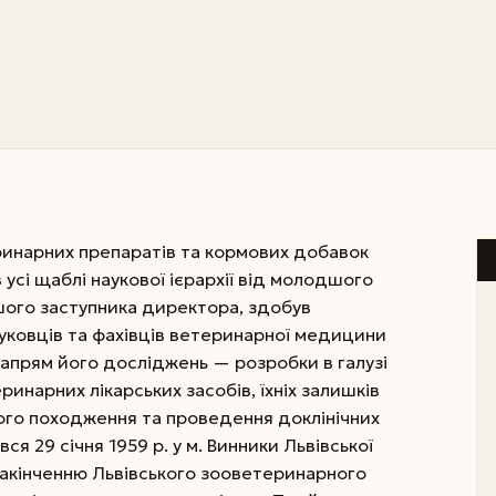
ринарних препаратів та кормових добавок
усі щаблі наукової ієрархії від молодшого
шого заступника директора, здобув
ковців та фахівців ветеринарної медицини
напрям його досліджень — розробки в галузі
инарних лікарських засобів, їхніх залишків
ого походження та проведення доклінічних
ся 29 січня 1959 р. у м. Винники Львівської
 закінчен­ню Львівського зооветеринарного