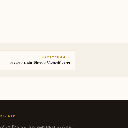
НАСТУПНИЙ →
Недобиткін Віктор Олексійович
НТАКТИ
01, м. Київ, вул. Володимирська, 7, оф. 1