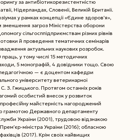
орингу за антибіотикорезистентністю
атвії, Нідерландах, Словенії, Великій Британії.
зіумах у рамках концепції «Єдине здоров’я»,
м зменшення загроз Міністерства оборони
опомогу сільгосппідприємствам різних рівнів
дготовки й проведення тематичних семінарів
провадження актуальних наукових розробок.
0 праць, у тому числі 15 методичних
находи, 5 монографій, 4 довідники тощо. Свою
 з педагогічною — є доцентом кафедри
нального університету ветеринарної
С. З. Гжицького. Протягом останніх років
вагомий особистий внесок у розвиток
 професійну майстерність нагороджений
ою грамотою Державного департаменту
служби України (2001), трудовою відзнакою
Прем’єр-міністра України (2016); обласною
фахівців (2017). Крім своїх найвищих