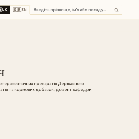

🇬🇧
UK
EN
ч
міотерапевтичних препаратів Державного
атів та кормових добавок, доцент кафедри