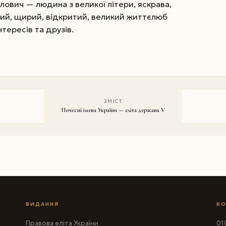
лович — людина з великої літери, яскрава,
мний, щирий, відкритий, великий життєлюб
тересів та друзів.
ЗМІСТ
Почесні імена України — еліта держави V
ВИДАННЯ
КО
Правова еліта України
010