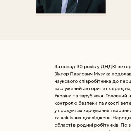
За понад 30 років у ДНДКІ вете
Віктор Павлович Музика подолав 
наукового співробітника до пер
заслужений авторитет серед нау
України та зарубіжжя. Головний 
контролю безпеки та якості ветер
у продуктах харчування тваринн
та клінічних досліджень. Народив
області в родині робітників. По