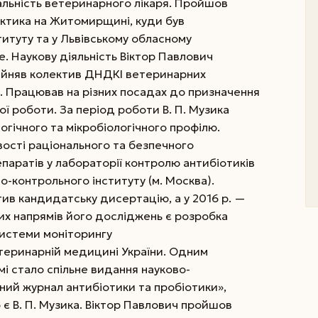
іальність ветеринарного лікаря.
Пройшов
ктика на Житомирщині, куди був
титуту та у Львівському обласному
е. Наукову діяльність Віктор Павлович
прийняв колектив ДНДКІ ветеринарних
. Працював на різних посадах до призначення
ї роботи. За період роботи В. П. Музика
гічного та мікробіологічного профілю.
вості раціонального та безпечного
паратів у лабораторії контролю антибіотиків
-контрольного інституту (м. Москва).
тив кандидатську дисертацію, а у 2016 р. —
х напрямів його досліджень є розробка
системи моніторингу
теринарній медицині України. Одним
мі стало спільне видання науково-
ий журнал антибіотики та пробіотики»,
 є В. П. Музика. Віктор Павлович пройшов