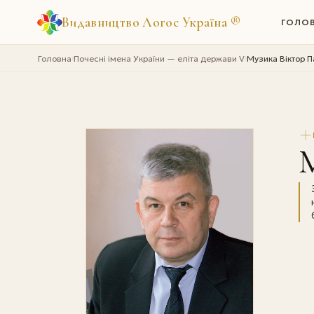
Видавництво Логос Україна
®
ГОЛО
Головна
Почесні імена України — еліта держави V
Музика Віктор 
›
›