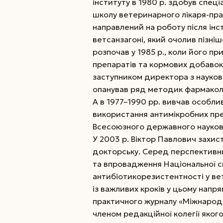
інституту в 1980 р. здобув спец
школу ветеринарного лікаря-пра
направлений на роботу після інс
ветсанзагоні, який очолив пізніш
розпочав у 1985 р., коли його 
препаратів та кормових добавок
заступником директора з науково
опанував ряд методик фармаколо
А в 1977–1990 рр. вивчав особли
використання антимікробних пре
Всесоюзного державного науково
У 2003 р. Віктор Павлович захис
докторську. Серед перспективни
та впровадження Національної 
антибіотикорезистентності у ве
із важливих кроків у цьому напря
практичного журналу «Міжнародн
членом редакційної колегії якого