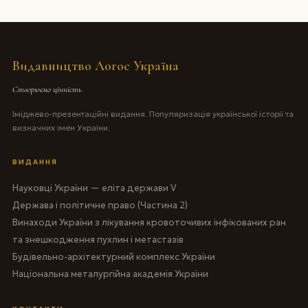
Видавництво Логос Україна
Створюємо цінність
Іміджево-презентаційні видання. Популяризація української історії та
визначних імен України.
ВИДАННЯ
Науковці України — еліта держави V
Держава і політичне право (Частина 2)
Винаходи України з лікування кровоточивих інфікованих ран
та знешкодження пухлин і метастазів
Будівельно-архітектурний комплекс України
Національна металургійна академія України