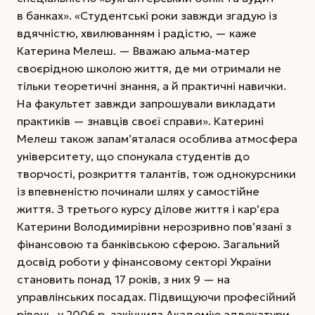
в банках». «Студентські роки завжди згадую із
вдячністю, хвилюванням і радістю, — каже
Катерина Мелеш. — Вважаю альма-матер
своєрідною школою життя, де ми отримали не
тільки теоретичні знання, а й практичні навички.
На факультет завжди запрошували викладати
практиків — знавців своєї справи». Катерині
Мелеш також запам’яталася особлива атмосфера
університету, що спонукала студентів до
творчості, розкриття талантів, тож однокурс­ники
із впевненістю починали шлях у самостійне
життя. З третього курсу ділове життя і кар’єра
Катерини Володимирівни нерозривно пов’язані з
фінансовою та банківською сферою. Загальний
досвід роботи у фінансовому секторі України
становить понад 17 років, з них 9 — на
управлінських посадах. Підвищуючи професійний
рівень, у 2006 р. закінчила Академію адвокатури