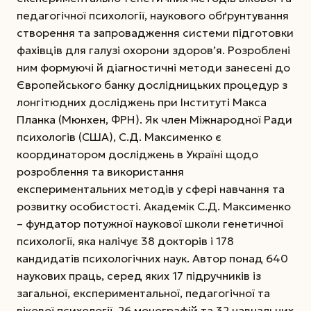
педагогічної психології, наукового обґрунтування
створення та запровадження системи підготовки
фахівців для галузі охорони здоров’я. Розроблені
ним формуючі й діагностичні методи занесені до
Європейського банку дослідницьких процедур з
лонгітюдних досліджень при Інституті Макса
Планка (Мюнхен, ФРН). Як член Міжнародної Ради
психологів (США), С.Д. Максименко є
координатором досліджень в Україні щодо
розроблення та використання
експериментальних методів у сфері навчання та
розвитку особистості. Академік С.Д. Максименко
– фундатор потужної наукової школи генетичної
психології, яка налічує 38 докторів і 178
кандидатів психологічних наук. Автор понад 640
наукових праць, серед яких 17 підручників із
загальної, експериментальної, педагогічної та
вікової психології, 26 монографій та 32 навчальних