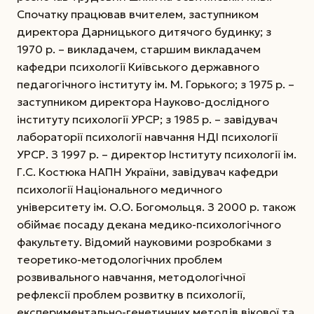
Спочатку працював вчителем, заступником
директора Дарницького дитячого будинку; з
1970 р. – викладачем, старшим викладачем
кафедри психології Київського державного
педагогічного інституту ім. М. Горького; з 1975 р. –
заступником директора Науково-дослідного
інституту психології УРСР; з 1985 р. – завідувач
лабораторії психології навчання НДІ психології
УРСР.
З 1997 р. – директор Інституту психології ім.
Г.С. Костюка НАПН України, завідувач кафедри
психології Національного медичного
університету ім. О.О. Богомольця. З 2000 р. також
обіймає посаду декана медико-психологічного
факультету. Відомий науковими розробками з
теоретико-методологічних проблем
розвивального навчання, методологічної
рефлексії проблем розвитку в психології,
експериментально-генетичних методів вікової та