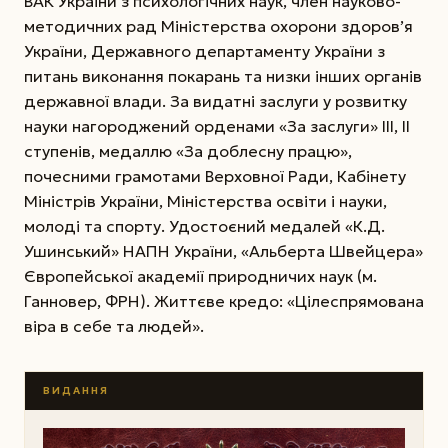
ВАК України з психологічних наук, член науково-
методичних рад Міністерства охорони здоров’я
України, Державного департаменту України з
питань виконання покарань та низки інших органів
державної влади. За видатні заслуги у розвитку
науки нагороджений орденами «За заслуги» ІІІ, ІІ
ступенів, медаллю «За доблесну працю»,
почесними грамотами Верхов­ної Ради, Кабінету
Міністрів України, Міністерства освіти і науки,
молоді та спорту. Удостоєний медалей «К.Д.
Ушинський» НАПН України, «Альберта Швейцера»
Європейської академії природничих наук (м.
Ганновер, ФРН). Життєве кредо: «Цілеспрямована
віра в себе та людей».
ВИДАННЯ