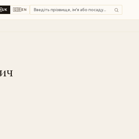

🇬🇧
UK
EN
ич