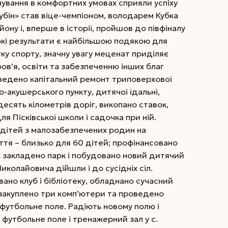
нування в комфортних умовах сприяли успіху
убін» став віце-чемпіоном, володарем Кубка
ону і, вперше в історії, пройшов до півфіналу
исокі результати є найбільшою подякою для
ку спорту, значну увагу меценат приділяє
ров’я, освіти та забезпеченню інших благ
оведено капітальний ремонт триповерхової
о-акушерського пункту, дитячої їдальні,
есять кілометрів доріг, викопано ставок,
я Пісківської школи і садочка при ній.
дітей з малозабезпечених родин на
ття – близько для 60 дітей; профінансовано
ж закладено парк і побудовано новий дитячий
иколайовича дійшли і до сусідніх сіл.
ано клуб і бібліотеку, обладнано сучасний
у закуплено три комп’ютери та проведено
 футбольне поле. Радіють новому полю і
 футбольне поле і тренажерний зал у с.