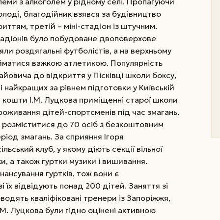
еми з алкоголем у рідному селі. Пропагуючи
лоді, благодійник взявся за будівництво
риттям, третій – міні-стадіон із штучним.
стадіонів було побудоване двоповерхове
ли роздягальні футболістів, а на верхньому
айматися важкою атлетикою.
Популярність
айовича до відкриття у Пісківці школи боксу,
і найкращих за рівнем підготовки у Київській
 кошти І.М. Луцкова приміщенні старої школи
оживання дітей-спортсменів під час змагань.
 розміститися до 70 осіб з безкоштовним
ріод змагань. За сприяння Ігоря
ьський клуб, у якому діють секції вільної
и, а також гуртки музики і вишивання.
ансування гуртків, тож вони є
 їх відвідують понад 200 дітей. Заняття зі
одять кваліфіковані тренери із Запоріжжя,
.М. Луцкова були гідно оцінені активною