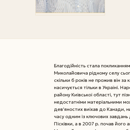
Благодійність стала покликанням
Миколайовича рідному селу сього
скільки б років не прожив він 
насичується тільки в Україні. Нар
району Київської області, тут пі
недостатніми матеріальними мож
дев’яностих виїхав до Канади, н
часу одним із ключових завдань 
Пісківки, а в 2007 р. почав його