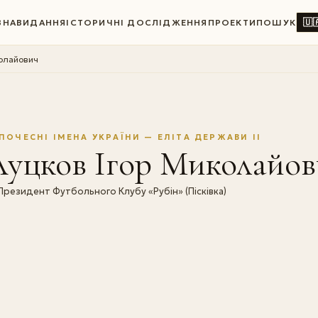
🇺
ВНА
ВИДАННЯ
ІСТОРИЧНІ ДОСЛІДЖЕННЯ
ПРОЕКТИ
ПОШУК
колайович
ПОЧЕСНІ ІМЕНА УКРАЇНИ — ЕЛІТА ДЕРЖАВИ II
Луцков Ігор Миколайов
Президент Футбольного Клубу «Рубін» (Пісківка)