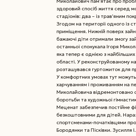
Миколайович пам’ятає про пробл
здоровий спосіб життя серед мо
стадіонів: два – із трав’яним пок
Згодом на території одного із 
приміщення. Нижній поверх зайня
бажаючі діти отримали змогу з
останньої спонукала Ігоря Микол
яка тепер є однією з найбільших 
області. У реконструйованому на
розташувався гуртожиток для пр
У комфортних умовах тут можуть
харчуванням і проживанням на пе
Миколайовича відремонтовано сіл
боротьби та художньої гімнастик
Меценат забезпечив постійне фін
безкоштовними для дітей. Наразі
спортсменами-початківцями пров
Бородянки та Пісківки. Зусилля І