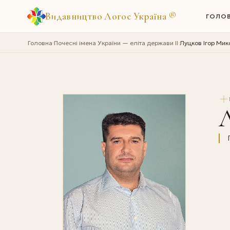
Видавництво Логос Україна
®
ГОЛО
Головна
Почесні імена України — еліта держави II
Луцков Ігор Ми
›
›