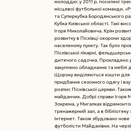
молоддю: у 2011 р. посилені тре
місцевої футбольної команди. «Р
та Суперкубка Бородянського рай
Кубка Київської області. Такі в
Ігоря Миколайовича. Крім розвит
розвитку в Пісківці охорони здо
населеному пункту. Так було пр
Пісківської лікарні, фельдшерськ
дитячого садочка. Прокладено д
закуплено обладнання та меблі дл
Щороку виділяються кошти для 
придбання сезонного одягу і взу
розпис Пісківської церкви. Тако
майданчик. Добрі справи Ігоря М
Зокрема, у Мигалках відремонтов
тренажерний зал, а в бібліотек
Інтернет. Також збудовано нове
футболісти Майданівки. На черзі