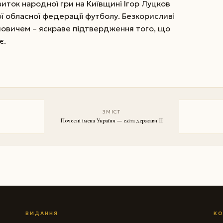
виток народної гри на Київщині Ігор Луцков
 обласної федерації футболу. Безкорисливі
йовичем – яскраве підтвердження того, що
є.
ЗМІСТ
Почесні імена України — еліта держави II
ВИДАННЯ
КО