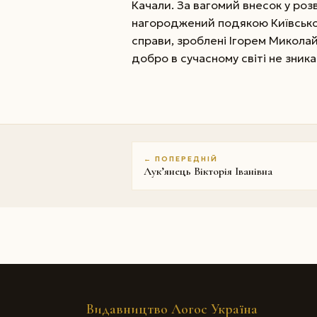
Качали. За вагомий внесок у роз
нагороджений подякою Київської
справи, зроблені Ігорем Микола
добро в сучасному світі не зника
← ПОПЕРЕДНІЙ
Лук’янець Вікторія Іванівна
Видавництво Логос Україна