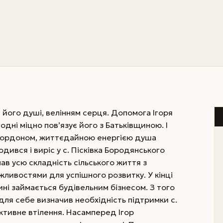
 його душі, велінням серця. Допомога Ігоря
дні міцно пов’язує його з Батьківщиною. І
за кордоном, життєдайною енергією душа
одився і виріс у с. Пісківка Бородянського
знав усю складність сільського життя з
ливостями для успішного розвитку. У кінці
ині займається будівельним бізнесом. З того
для себе визначив необхідність підтримки с.
 активне втілення. Насамперед Ігор