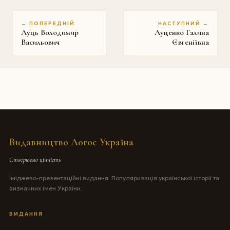
← ПОПЕРЕДНІЙ
НАСТУПНИЙ →
Луць Володимир
Луценко Галина
Васильович
Євгеніївна
Видавництво Логос Україна
Створюємо цінність
Іміджево-презентаційні видання. Популяризація української історії та
визначних імен України.
ВИДАННЯ