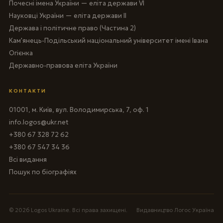
Почесні імена України — еліта держави VI
Науковці України — еліта держави II
Держава і політичне право (Частина 2)
Кам'янець-Подільський національний університет імені Івана
Огієнка
Державно-правова еліта України
КОНТАКТИ
01001, м. Київ, вул. Володимирська, 7, оф. 1
info.logos@ukr.net
+380 67 328 72 62
+380 67 547 34 36
Всі видання
Пошук по біографіях
© 2026 Logos Ukraine. Всі права захищені.
Видавництво Логос Україна