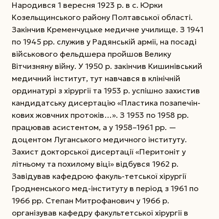
Народився 1 вересня 1923 р. в с. Юрки
Козельщинського району Полтавської області.
Закінчив Кременчуцьке медичне училище. З 1941
по 1945 рр. служив у Радянській армії, на посаді
військового фельдшера пройшов Велику
Вітчизняну війну. У 1950 р. закінчив Кишинівський
медичний інститут, тут навчався в клінічній
ординатурі з хірургії та 1953 р. успішно захистив
кандидатську дисертацію «Пластика позапечін-
кових жовчних протоків…». З 1953 по 1958 рр.
працював асистентом, а у 1958–1961 рр. —
доцентом Луганського медичного інституту.
Захист докторської дисертації «Перитоніт у
літньому та похилому віці» відбувся 1962 р.
Завідував кафедрою факуль-тетської хірургії
Гродненського мед-інституту в період з 1961 по
1966 рр. Степан Митрофанович у 1966 р.
організував кафедру факультетської хірургії в