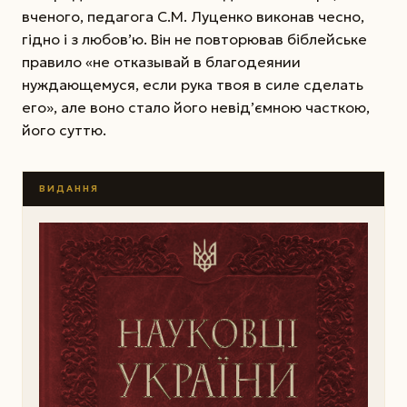
вченого, педагога С.М. Луценко виконав чесно,
гідно і з любов’ю. Він не повторював біблейське
правило «не отказывай в благодеянии
нуждающемуся, если рука твоя в силе сделать
его», але воно стало його невід’ємною часткою,
його суттю.
ВИДАННЯ