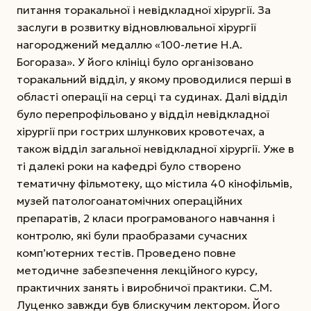
питання торакальної і невідкладної хірургії. За
заслуги в розвитку відновлювальної хірургії
нагороджений медаллю «100-летие Н.А.
Богораза». У його клініці було організовано
торакальний відділ, у якому проводилися перші в
області операції на серці та судинах. Далі відділ
було перепрофільовано у відділ невідкладної
хірургії при гострих шлункових кровотечах, а
також відділ загальної невідкладної хірургії. Уже в
ті далекі роки на кафедрі було створено
тематичну фільмотеку, що містила 40 кінофільмів,
музей патологоанатомічних операційних
препаратів, 2 класи програмованого навчання і
контролю, які були праобразами сучасних
комп’ютерних тестів. Проведено повне
методичне забезпечення лекційного курсу,
практичних занять і виробничої практики. С.М.
Луценко завжди був блискучим лектором. Його