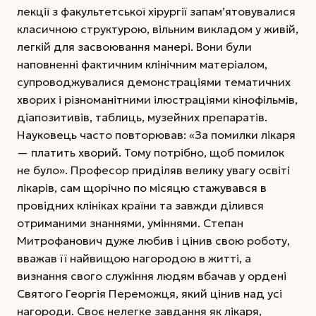
лекції з факультетської хірургії запам’ятовувалися
класичною структурою, вільним викладом у живій,
легкій для засвоювання манері. Вони були
наповненні фактичним клінічним матеріалом,
супроводжувалися демонстраціями тематичних
хворих і різноманітними ілюстраціями кінофільмів,
діапозитивів, таблиць, музейних препаратів.
Науковець часто повторював: «За помилки лікаря
— платить хворий. Тому потрібно, щоб помилок
не було». Професор приділяв велику увагу освіті
лікарів, сам щорічно по місяцю стажувався в
провідних клініках країни та завжди ділився
отриманими знаннями, уміннями. Степан
Митрофанович дуже любив і цінив свою роботу,
вважав її найвищою нагородою в житті, а
визнання свого служіння людям вбачав у ордені
Святого Георгія Переможця, який цінив над усі
нагороди. Своє нелегке завдання як лікаря,