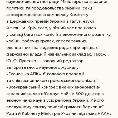
науково-експертної ради Міністерства аграрної
політики та продовольства України, секції
агропромислового комплексу Комітету
з Державних премій Украї­ни в галузі науки
й техніки. Крім того, у різний час працював
у складі багатьох комісій з економічного розвитку
країни, робочих групах, спостережних,
експертних і наглядових радах при органах
державної влади й навчальних закладах. Також
Ю. О. Лупенко — головний редактор
авторитетного наукового журналу
«Економіка АПК». Є головою президії
та співзасновником громадської організації
«Всеукраїн­ський конгрес вчених економістів-
аграрників», яка об’єднує майже 300 докторів
економічних наук з усіх регіонів України. У його
послужному списку почесні грамоти Верховної
Ради й Кабінету Міністрів України, відзнака НААН,