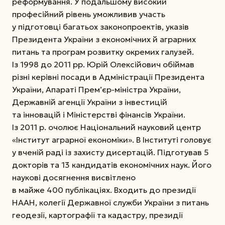
реформування. У подальшому високий
професійний рівень уможливив участь
у підготовці багатьох законопроектів, указів
Президента України з економічних й аграрних
питань та програм розвитку окремих галузей.
Із 1998 до 2011 рр. Юрій Олексійович обіймав
різні керівні посади в Адміністрації Президента
України, Апараті Прем’єр-міністра України,
Державній агенції України з інвестицій
та інновацій і Міністерстві фінансів України.
Із 2011 р. очолює Національний науковий центр
«Інститут аграрної економіки». В Інституті головує
у вченій раді із захисту дисертацій. Підготував 5
докторів та 13 кандидатів економічних наук. Його
наукові досягнення висвітлено
в майже 400 публікаціях. Входить до президії
НААН, колегії Державної служби України з питань
геодезії, картографії та кадастру, президії