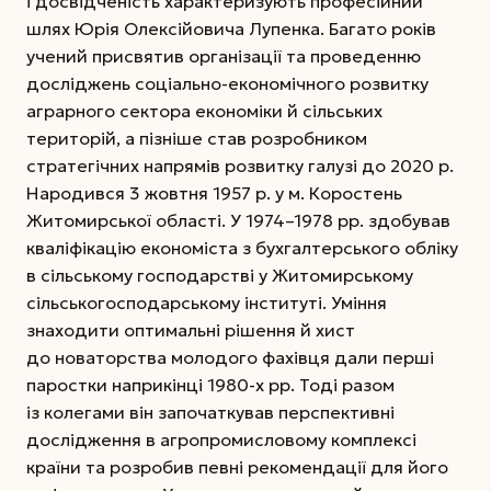
і досвідченість характеризують професійний
шлях Юрія Олексійовича Лупенка. Багато років
учений присвятив організації та проведенню
досліджень соціально-економічного розвитку
аграрного сектора економіки й сільських
територій,
а пізніше став розробником
стратегічних напрямів розвитку галузі до 2020 р.
Народився 3 жовтня 1957 р. у м. Коростень
Житомирської області. У 1974–1978 рр. здобував
кваліфікацію економіста з бухгалтерського обліку
в сільському господарстві у Житомирському
сільськогосподарському інституті. Уміння
знаходити оптимальні рішення й хист
до новаторства молодого фахівця дали перші
паростки наприкінці 1980-х рр. Тоді разом
із колегами він започаткував перспективні
дослідження в агропромисловому комплексі
країни та розробив певні рекомендації для його