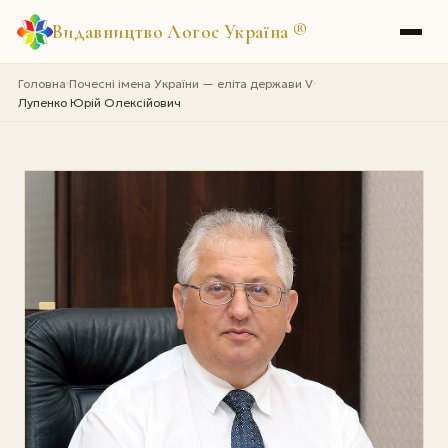
Видавництво Логос Україна
®
Головна
Почесні імена України — еліта держави V
›
›
Лупенко Юрій Олексійович