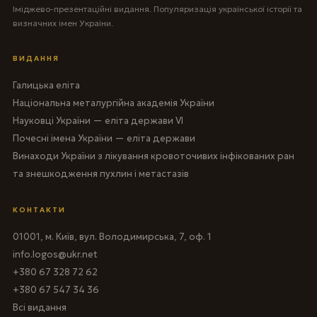
Іміджево-презентаційні видання. Популяризація української історії та
визначних імен України.
ВИДАННЯ
Галицька еліта
Національна металургійна академія України
Науковці України — еліта держави VI
Почесні імена України — еліта держави
Винаходи України з лікування кровоточивих інфікованих ран
та знешкодження пухлин і метастазів
КОНТАКТИ
01001, м. Київ, вул. Володимирська, 7, оф. 1
info.logos@ukr.net
+380 67 328 72 62
+380 67 547 34 36
Всі видання