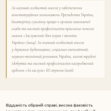
За вагомий особистий внесок у забезпечення
конституційних повноважень Президента України,
багаторічну сумлінну працю в орга­нах виконавчої
влади та високий професіоналізм присвоєно почесне
звання «Заслужений діяч науки і техніки
України» (2004). За значний особистий внесок
у державне будівництво, соціально-економічний,
науково-технічний розвиток України, вагомі трудові
здобутки та високий професіоналізм нагороджений
орденом «За заслуги» ІІІ ступеня (2016).
Відданість обраній справі, висока фаховість