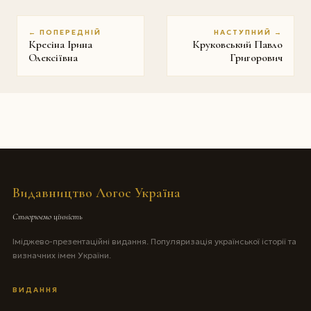
← ПОПЕРЕДНІЙ
НАСТУПНИЙ →
Кресіна Ірина
Круковський Павло
Олексіївна
Григорович
Видавництво Логос Україна
Створюємо цінність
Іміджево-презентаційні видання. Популяризація української історії та
визначних імен України.
ВИДАННЯ