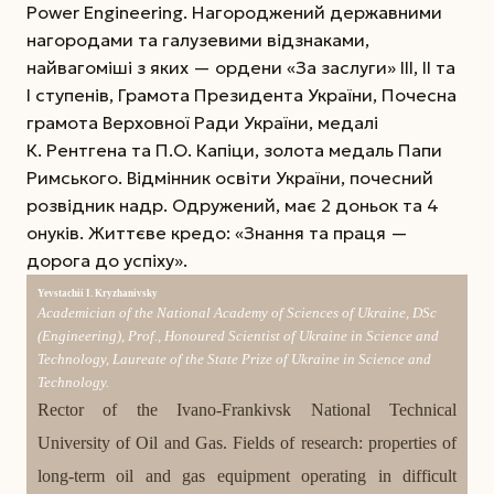
Power Engineering. Нагороджений державними
нагородами та галузе­вими відзнаками,
найвагоміші з яких — ордени «За заслуги» III, II та
I ступенів, Грамота Президента Украї­ни, Почесна
грамота Верховної Ради України, медалі
К. Рентгена та П.О. Капіци, золота медаль Папи
Римського. Відмінник освіти України, почесний
розвідник надр. Одружений, має 2 доньок та 4
онуків. Життєве кредо: «Знання та праця —
дорога до успіху».
Yevstachii I. Kryzhanivsky
Academician of the National Academy of Sciences of Ukraine, DSc
(Engineering), Prof., Honoured Scientist of Ukraine in Science and
Technology, Laureate of the State Prize of Ukraine in Science and
Technology.
Rector of the Ivano-Frankivsk National Technical
University of Oil and Gas. Fields of research: properties of
long-term oil and gas equipment operating in difficult