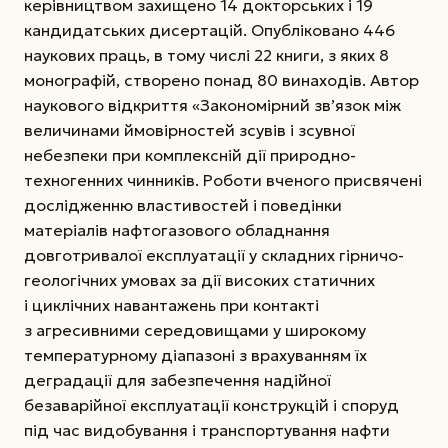
керівництвом захищено 14 докторських і 19
кандидатських дисертацій. Опубліковано 446
наукових праць, в тому числі 22 книги, з яких 8
монографій, створено понад 80 винаходів. Автор
наукового відкриття «Закономірний зв’язок між
величинами ймовірностей зсувів і зсувної
небезпеки при комплексній дії природно-
техногенних чинників. Роботи вченого присвячені
дослідженню властивостей і поведінки
матеріалів нафтогазового обладнання
довготривалої експлуатації у складних гірничо-
геологічних умовах за дії
високих статичних
і циклічних навантажень при контакті
з агресивними середовищами у широкому
температурному діапазоні з врахуванням їх
деградації для забезпечення надійної
безаварійної експлуатації конструкцій і споруд
під час видобування і транспортування нафти