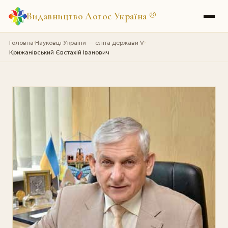
Видавництво Логос Україна
®
Головна
Науковці України — еліта держави V
›
›
Крижанівський Євстахій Іванович