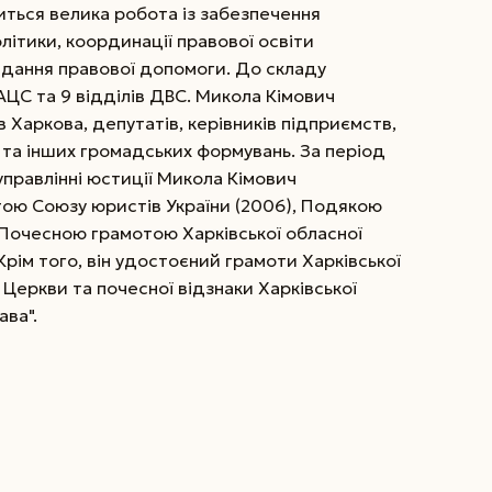
иться велика робота із забезпечення
літики, координації правової освіти
адання правової допомоги. До складу
РАЦС та 9 відділів ДВС. Микола Кімович
Харкова, депутатів, керівників підприємств,
к та інших громадських формувань. За період
управлінні юстиції Микола Кімович
ю Союзу юристів України (2006), Подякою
а Почесною грамотою Харківської обласної
Крім того, він удостоєний грамоти Харківської
 Церкви та почесної відзнаки Харківської
ава".