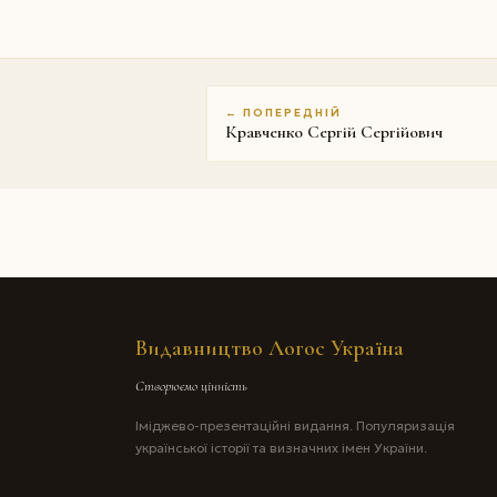
← ПОПЕРЕДНІЙ
Кравченко Сергій Сергійович
Видавництво Логос Україна
Створюємо цінність
Іміджево-презентаційні видання. Популяризація
української історії та визначних імен України.