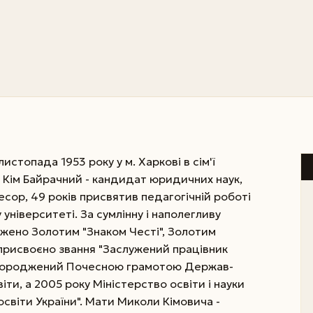
стопада 1953 року у м. Харкові в сім'ї
- Кім Байрачний - кандидат юридичних наук,
сор, 49 років присвятив педагогічній роботі
університеті. За сумлінну і наполегливу
жено Золотим "Знаком Честі", Золотим
у присвоєно звання "Заслужений працівник
нагороджений Почесною грамотою Держав-
ти, а 2005 року Міністерство освіти і науки
освіти України". Мати Миколи Кімовича -