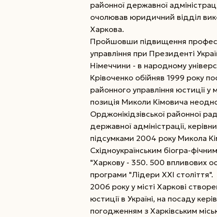
районної державної адміністрації
очолював юридичний відділ вико
Харкова.
Пройшовши підвищення професійн
управління при Президенті Украї
Німеччини - в народному універ
Крівоченко обійняв 1999 року п
районного управління юстиції у 
позиція Миколи Кімовича неодн
Орджонікідзівської районної рад
державної адміністрації, керівни
підсумками 2004 року Микола К
Східноукраїнським біогра-фічни
"Харкову - 350. 500 впливових о
програми "Лідери ХХІ століття".
2006 року у місті Харкові створе
юстиції в Україні, на посаду кері
погодженням з Харківським місь