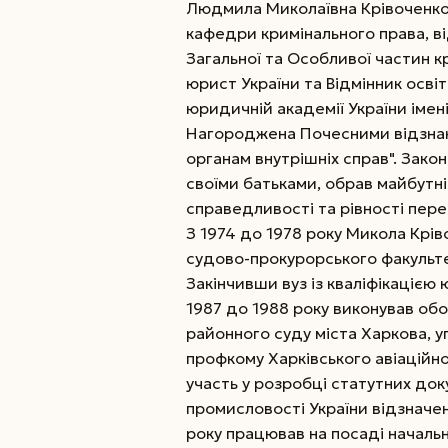
Людмила Миколаївна Крівоченко
кафедри кримінального права, в
Загальної та Особливої частин к
юрист України та Відмінник освіт
юридичній академії України імен
Нагороджена Почесними відзнака
органам внутрішніх справ". Зак
своїми батьками, обрав майбутні
справедливості та рівності пере
З 1974 до 1978 року Микола Крів
судово-прокурорського факульте
Закінчивши вуз із кваліфікацією
1987 до 1988 року виконував об
районного суду міста Харкова, 
профкому Харківського авіаційн
участь у розробці статутних док
промисловості України відзначени
року працював на посаді началь