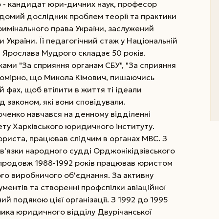
 - кандидат юри-дичних наук, професор
ідомий дослідник проблем теорії та практики
римінального права України, заслужений
и України. Її педагогічний стаж у Національній
і Ярослава Мудрого складає 50 років.
ми "За сприяння органам СБУ", "За сприяння
ономірно, що Микола Кімович, пишаючись
й фах, щоб втілити в життя ті ідеали
д законом, які вони сповідували.
оченко навчався на денному відділенні
ту Харківського юридичного інституту.
 юриста, працював слідчим в органах МВС. З
ов'язки народного судді Орджонікідзівського
упродовж 1988-1992 років працював юристом
ого виробничого об'єднання. За активну
ументів та створенні профспілки авіаційної
й подякою цієї організації. З 1992 до 1995
ника юридичного відділу Двурічанської