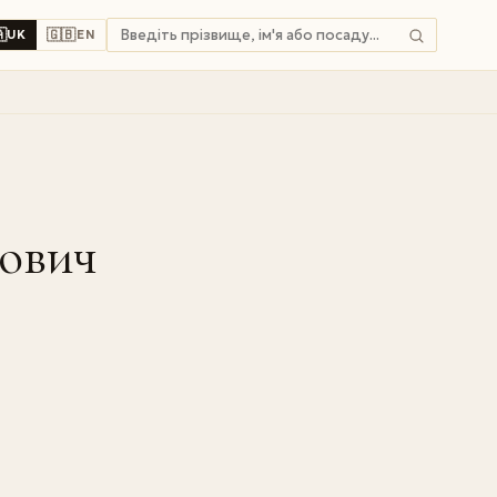

🇬🇧
UK
EN
ович