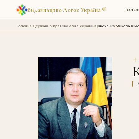
Видавництво Логос Україна
®
ГОЛО
Головна
Державно-правова еліта України
Крівоченко Микола Кім
›
›