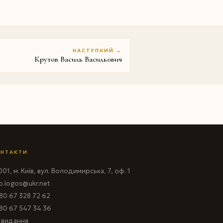
НАСТУПНИЙ →
Крутов Василь Васильович
НТАКТИ
01, м. Київ, вул. Володимирська, 7, оф. 1
fo.logos@ukr.net
80 67 328 72 62
80 67 547 34 36
і видання