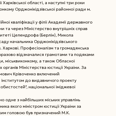
 Харківської області, а наступні три роки
нкому Орджонікідзівської районної ради м.
ої кваліфікації у філії Академії державного
ни та через Міністерство внутрішніх справ
ситеті Целендрофа (Берлін), Микола
осаду начальника Орджонікідзівського
м. Харкові. Професіоналізм та громадянська
оразово відзначалися грамотами та подяками
и, міськвиконкому, а також Обласної
х органів Міністерства юстиції України. За
імович Крівоченко включений
м інститутом до видавничого проекту
собистостей", національної іміджевої
но одне з найбільших міських управлінь
вника якого міністром юстиції України за
ким головою був призначений М.К.