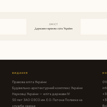
ЗМІСТ
Державно-правова еліта України
ВИДАННЯ
КО
Правова еліта України
010
Будівельно-архітектурний комплекс України
in
Науковці України — еліта держави IV
+3
50 лет ЗАО ОЗСО им. Е.О. Патона Полвека на
+3
службе сварке
Вс