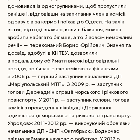
домовився із одногрупниками, щоб пропустили
раніше і, відповівши на запитання членів комісії,
одразу сів за кермо і поїхав до Одеси. На залік
встиг, відтоді вважаю, коли є бажання, можна
зробити набагато більше, а то й зовсім неможливі
речі!» — переконаний Борис Юрійович. Знання та
досвід, здобуті в КНТЕУ, дозволили
в подальшому обіймати високі відповідальні
посади, пов’язані з економікою та фінансами.
З 2008 р. — перший заступник начальника ДП
«Маріупольський МТП». З 2009 р. — заступник
голови Держадміністрації морського і річкового
транспорту. У 2011 р. — заступник голови, голова
комісії з проведення ліквідації Державної
адміністрації морського та річкового транспорту.
Упродовж 2011–2012 рр. — виконуючий обов’язки
начальника ДП «СМП «Октябрьск».
Водночас
плідно займався науковою роботою. У 2012 р.