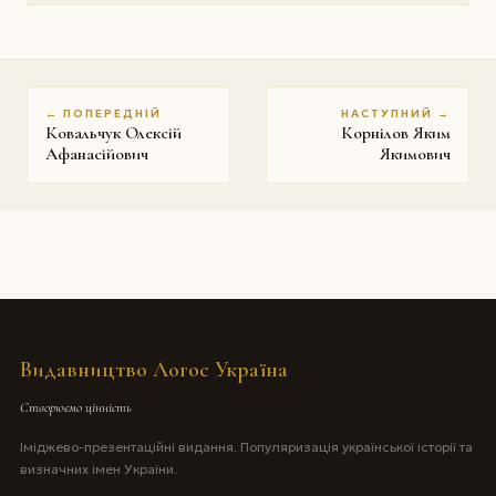
← ПОПЕРЕДНІЙ
НАСТУПНИЙ →
Ковальчук Олексій
Корнілов Яким
Афанасійович
Якимович
Видавництво Логос Україна
Створюємо цінність
Іміджево-презентаційні видання. Популяризація української історії та
визначних імен України.