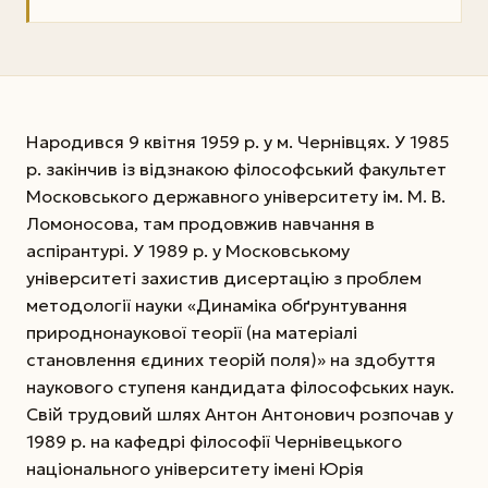
Народився 9 квітня 1959 р. у м. Чернівцях. У 1985
р. закінчив із відзнакою філософський факультет
Московського державного універ­ситету ім. М. В.
Ломоносова, там продовжив навчання в
аспірантурі. У 1989 р. у Московському
університеті захис­тив дисертацію з проблем
методології науки «Динаміка обґрунтування
природнонаукової теорії (на матеріалі
становлення єдиних теорій поля)» на здобуття
наукового ступеня кандидата філософських наук.
Свій трудовий шлях Антон Антонович розпочав у
1989 р. на кафедрі філософії Чернівецького
національного університету імені Юрія