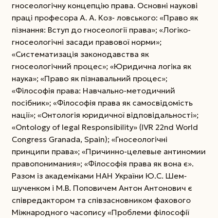
гносеологічну концепцію права. Основні наукові
праці професора А. А. Коз- ловського: «Право як
пізнання: Вступ до гносеології права»; «Логіко-
гносеологічні засади правової норми»;
«Систематизація законодавства як
гносеологічний процес»; «Юридична логіка як
наука»; «Право як пізнавальний процес»;
«Філософія права: Навчально-методичний
посібник»; «Філософія права як самосвідомість
нації»; «Онтологія юридичної відповідальності»;
«Ontology of legal Responsibility» (IVR 22nd World
Congress Granada, Spain); «Гносеологічні
принципи права»; «Причинно-целевые антиномии
правопонимания»; «Філософія права як вона є».
Разом із академіками НАН України Ю.С. Шем­
шученком і М.В. Поповичем Антон ­Антонович є
співредактором та співзасновни­ком фахового
Міжнародного часопису «Проблеми філософії