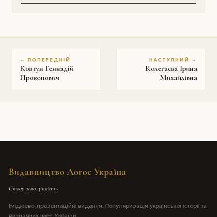
← ПОПЕРЕДНІЙ
НАСТУПНИЙ →
Ковтун Геннадій
Колегаєва Iрина
Прокопович
Михайлівна
Видавництво Логос Україна
Створюємо цінність
Іміджево-презентаційні видання. Популяризація української історії та
визначних імен України.