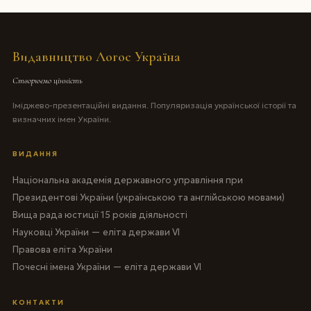
Видавництво Логос Україна
Створюємо цінність
Іміджево-презентаційні видання. Популяризація української історії та
визначних імен України.
ВИДАННЯ
Національна академія державного управління при
Президентові України (українською та англійською мовами)
Вища рада юстиції 15 років діяльності
Науковці України — еліта держави VI
Правова еліта України
Почесні імена України — еліта держави VI
КОНТАКТИ