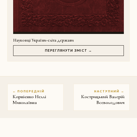
Науковці України-еліта держави
ПЕРЕГЛЯНУТИ ЗМІСТ →
← ПОПЕРЕДНІЙ
НАСТУПНИЙ →
Корнієнко Неллі
Кострицький Валерій
Миколаївна
Всеволодович