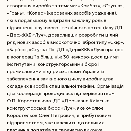
створення виробів за темами: «Комбат», «Стугна»,
«Грань», «Копер» (керованих засобів ураження),
які в подальшому відіграли важливу роль в
підвищенні наукового і технічного потенціалу ДП
«ДержККБ «Луч», дозволивши розробити цілий
ряд нових засобів високоточної зброї типу «Скіф»,
«Бар’єр», «Стугна-П». ДП «ДержККБ «Луч» працює
в кооперації з більш ніж 30 науково-дослідними
інститутами, конструкторськими бюро і
промисловими підприємствами України із
забезпечення замкненого циклу виробництва
складних виробів спеціальної техніки. Організація
цієї кооперації проводилась під керівництвом
О.П. Коростельова. ДП «Державне Київське
конструкторське бюро «Луч», яке очолює
Коростельов Олег Петрович, є прибутковим
підприємством, яке належить до великих
платників податків та своєчасно виконує