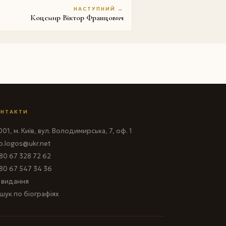
НАСТУПНИЙ →
Коцемир Віктор Францович
НТАКТИ
01, м. Київ, вул. Володимирська, 7, оф. 1
fo.logos@ukr.net
80 67 328 72 62
80 67 547 34 36
і видання
шук по біографіях