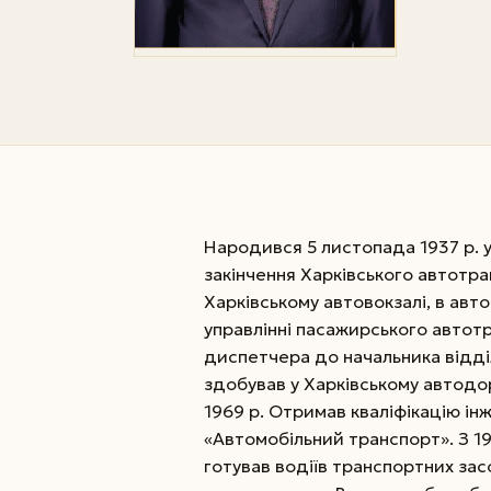
Народився 5 листопада 1937 р. у
закінчення Харківського автотра
Харківському автовокзалі, в ав
управлінні пасажирського автот
диспетчера до начальника відді
здобував у Харківському автодор
1969 р. Отримав кваліфікацію інж
«Автомобільний транспорт». З 197
готував водіїв транспортних засо