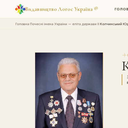
Видавництво Логос Україна
®
ГОЛО
Головна
Почесні імена України — еліта держави II
Колчинський Юр
›
›