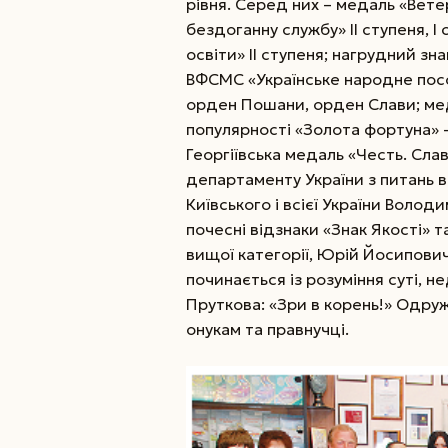
рівня. Серед них – медаль «Вете
бездоганну службу» ІІ ступеня, І 
освіти» ІІ ступеня; нагрудний з
ВФСМС «Українське народне посо
орден Пошани, орден Слави; ме
популярності «Золота фортуна» –
Георгіївська медаль «Честь. Сла
департаменту України з питань 
Київського і всієї України Воло
почесні відзнаки «Знак Якості»
вищої категорії, Юрій Йосипови
починається із розуміння суті, 
Пруткова: «Зри в корень!» Одруж
онукам та правнучці.