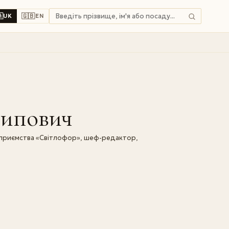

🇬🇧
UK
EN
сипович
дприємства «Світлофор», шеф-редактор,