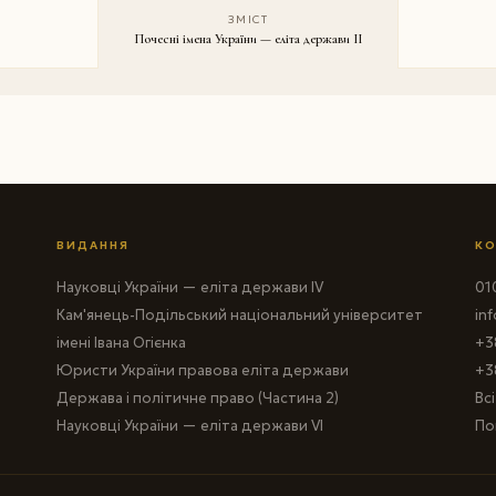
ЗМІСТ
Почесні імена України — еліта держави II
ВИДАННЯ
КО
Науковці України — еліта держави IV
010
Кам'янець-Подільський національний університет
in
імені Івана Огієнка
+3
Юристи України правова еліта держави
+3
Держава і політичне право (Частина 2)
Вс
Науковці України — еліта держави VI
По