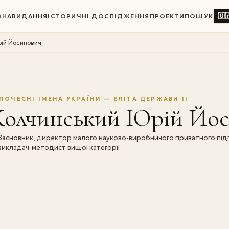
🇺
ВНА
ВИДАННЯ
ІСТОРИЧНІ ДОСЛІДЖЕННЯ
ПРОЕКТИ
ПОШУК
ій Йосипович
ПОЧЕСНІ ІМЕНА УКРАЇНИ — ЕЛІТА ДЕРЖАВИ II
Колчинський Юрій Йо
Засновник, директор малого науково-виробничого приватного пі
викладач-методист вищої категорії