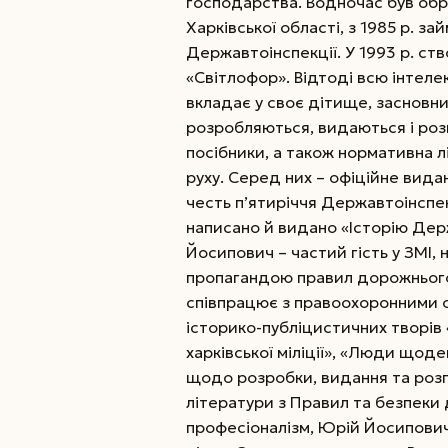
господарства. Водночас був обр
Харківської області, з 1985 р. з
Державтоінспекції. У 1993 р. с
«Світлофор». Відтоді всю інтел
вкладає у своє дітище, засновни
розробляються, видаються і ро
посібники, а також нормативна 
руху.
Серед них – офіційне вида
честь п’ятиріччя Державтоінспе
написано й видано «Історію Держ
Йосипович – частий гість у ЗМІ,
пропагандою правил дорожнього 
співпрацює з правоохоронними о
історико-публіцистичних творів
харківської міліції», «Люди щод
щодо розробки, видання та роз
літератури з Правил та безпеки 
професіоналізм, Юрій Йосипови