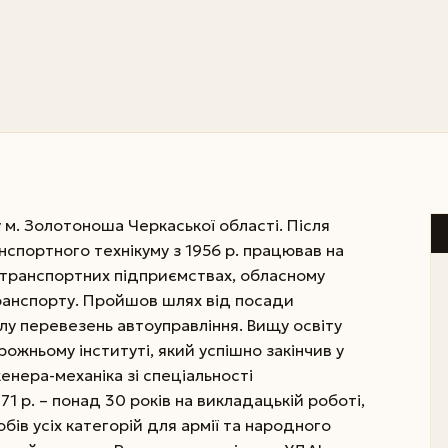
 м. Золотоноша Черкаської області. Після
нспортного технікуму з 1956 р. працював на
тотранспортних підприємствах, обласному
ранспорту. Пройшов шлях від посади
лу перевезень автоуправління. Вищу освіту
ожньому інституті, який успішно закінчив у
енера-механіка зі спеціальності
1 р. – понад 30 років на викладацькій роботі,
бів усіх категорій для армії та народного