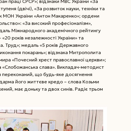
ран праці СРСР»; відзнаки МВС України «За
ступеня (двічі), «За розвиток науки, техніки та
нак МОН України «Антон Макаренко»; ордени
льство»: «За високий професіоналізм»,
даль Міжнародного академічного рейтингу
 «20 років незалежності України» та
ва. Труд»; медаль «5 років Державного
виконання покарань»; відзнака Митрополита
димира «Почесний хрест православної церкви»;
 та «Слобожанська слава». Викладач-методист
ч переконаний, що будь-яке досягнення
недарма його життєве кредо – слова Козьми
ений, має доньку та двох синів. Радіє трьом