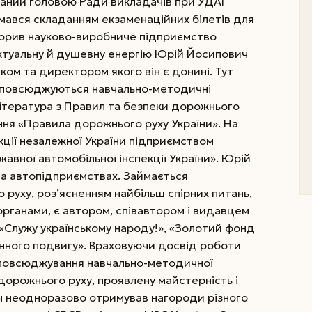
аний головою Ради викладачів при УДАІ
аймався складанням екзаменаційних білетів для
творив науково-виробниче підприємство
ектуальну й душевну енергію Юрій Йосипович
ком та директором якого він є донині. Тут
зповсюджуються навчально-методичні
література з Правил та безпеки дорожнього
ння «Правила дорожнього руху України». На
кції незалежної України підприємством
авної автомобільної інспекції України». Юрій
 на автопідприємствах. Займається
руху, роз’ясненням найбільш спірних питань,
рганами, є автором, співавтором і видавцем
 «Служу українському народу!», «Золотий фонд
енного подвигу». Враховуючи досвід роботи
повсюджування навчально-методичної
дорожнього руху, проявлену майстерність і
ч неодноразово отримував нагороди різного