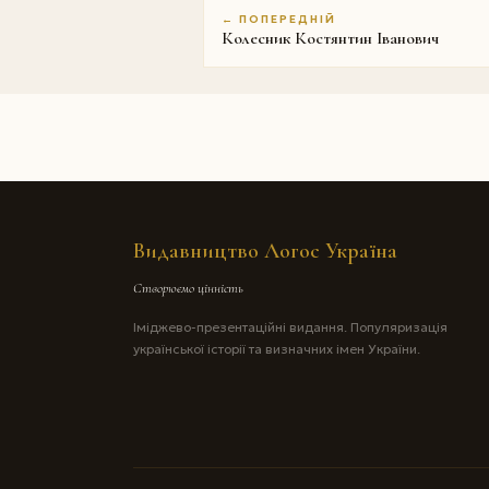
← ПОПЕРЕДНІЙ
Колесник Костянтин Іванович
Видавництво Логос Україна
Створюємо цінність
Іміджево-презентаційні видання. Популяризація
української історії та визначних імен України.