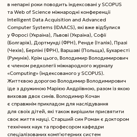
в непарні роки поводить індексовані у SCOPUS
та Web of Science міжнародні конференції
Intelligent Data Acquisition and Advanced
Computer Systems (IDAACS), які вже відбулися
у Форосі (Україна), Львові (Україна), Софії
(Болгарія), Дортмунді (ФРН), Ренде (Італія), Празі
(Чехія), Берліні (ФРН), Варшаві (Польща), Бухаресті
(Румунія). Крім цього, Володимир Володимирович
є членом редколегії міжнародного журналу
«Computing» (індексованого у SCOPUS).
Життєвою дорогою Володимир Володимирович
іде з дружиною Марією Андріївною, разом із якою
виховав двох синів. Володимир Кочан
є справжнім прикладом для наслідування
для своїх дітей, які також вирішили присвятити
своє життя науці. Старший син Роман є доктором
технічних наук та професором кафедри
спеціалізованих комп’ютерних систем