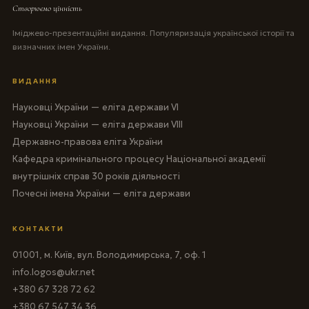
Створюємо цінність
Іміджево-презентаційні видання. Популяризація української історії та
визначних імен України.
ВИДАННЯ
Науковці України — еліта держави VI
Науковці України — еліта держави VIII
Державно-правова еліта України
Кафедра кримінального процесу Національної академії
внутрішніх справ 30 років діяльності
Почесні імена України — еліта держави
КОНТАКТИ
01001, м. Київ, вул. Володимирська, 7, оф. 1
info.logos@ukr.net
+380 67 328 72 62
+380 67 547 34 36