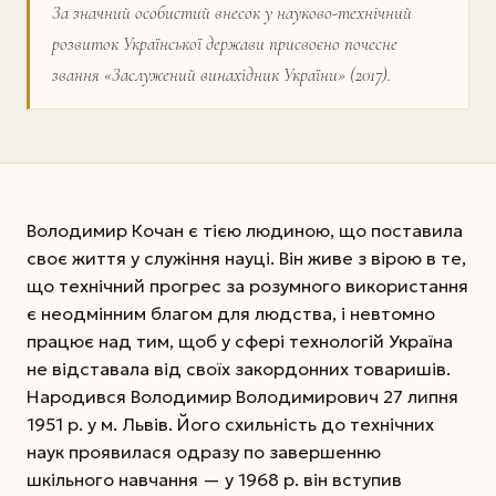
За значний особистий внесок у науково-технічний
розвиток Української держави присвоєно почесне
звання «Заслужений винахідник України» (2017).
Володимир Кочан є тією людиною, що поставила
своє життя у служіння науці. Він живе з вірою в те,
що технічний прогрес за розумного використання
є неодмінним благом для людства, і невтомно
працює над тим, щоб у сфері технологій Україна
не відставала від своїх закордонних товаришів.
Народився Володимир Володимирович 27 липня
1951 р. у м. Львів. Його схильність до технічних
наук проявилася одразу по завершенню
шкільного навчання — у 1968 р. він вступив