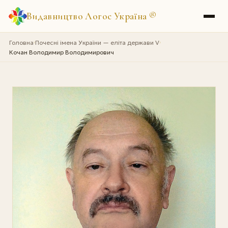
Видавництво Логос Україна
®
Головна
Почесні імена України — еліта держави V
›
›
Кочан Володимир Володимирович