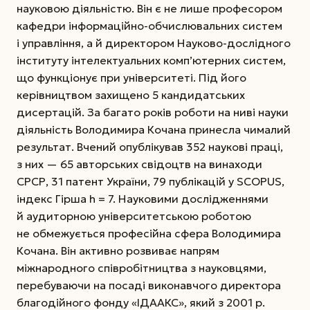
науковою діяльністю. Він є не лише професором
кафедри інформаційно-обчислювальних систем
і управління, а й директором Науково-дослідного
інституту інтелектуальних комп’ютерних систем,
що функціонує при університеті. Під його
керівництвом захищено 5 кандидатських
дисертацій. За багато років роботи на ниві науки
діяльність Володимира Кочана принесла чималий
результат. Вчений опублікував 352 наукові праці,
з них — 65 авторських свідоцтв на винаходи
СРСР, 31 патент України, 79 публікацій у SCOPUS,
індекс Гірша h = 7. Науковими дослідженнями
й аудиторною університетською роботою
не обмежується професійна сфера Володимира
Кочана. Він активно розвиває напрям
міжнародного співробітництва з науковцями,
перебуваючи на посаді виконавчого директора
благодійного фонду «ІДААКС», який з 2001 р.