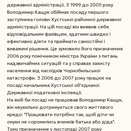
державної адміністрації. З 1999 до 2005 року
Володимир Кащук обіймає посаду першого
заступника голови Хустської районної державної
адміністрації. На цій посаді він виявив себе
відповідальним фахівцем, здатним швидко і
ефективно діяти та приймати самостійні і
виважені рішення. Це зумовило його призначення
2006 року
помічником міністра України з питань
надзвичайних ситуацій та у справах захисту
населення від наслідків Чорнобильської
катастрофи. З 2006 до 2007 року працює на
посаді начальника Хустської об'єднаної
Державної податкової інспекції.
На якій би посаді не працював Володимир Кащук,
він неухильно дотримується свого життєвого
кредо: "Працювати потрібно так, щоб діти чи
онуки не соромились вчинків батька або діда".
Тому призначення у листопаді 2007 року