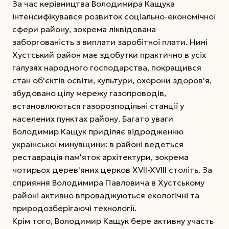
За час керівництва Володимира Кащука
інтенсифікувався розвиток соціально-економічної
сфери району, зокрема ліквідована
заборгованість з виплати заробітної плати. Нині
Хустський район має здобутки практично в усіх
галузях народного господарства, покращився
стан об'єктів освіти, культури, охорони здоров'я,
збудовано цілу мережу газопроводів,
встановлюються газорозподільні станції у
населених пунктах району. Багато уваги
Володимир Кащук приділяє відродженню
української минувщини: в районі ведеться
реставрація пам'яток архітектури, зокрема
чотирьох дерев'яних церков XVII-XVIII століть. За
сприяння Володимира Павловича в Хустському
районі активно впроваджуються екологічні та
природозберігаючі технології.
Крім того, Володимир Кащук бере активну участь