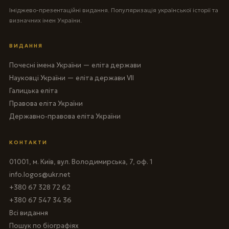
Іміджево-презентаційні видання. Популяризація української історії та
визначних імен України.
ВИДАННЯ
Почесні імена України — еліта держави
Науковці України — еліта держави VII
Галицька еліта
Правова еліта України
Державно-правова еліта України
КОНТАКТИ
01001, м. Київ, вул. Володимирська, 7, оф. 1
info.logos@ukr.net
+380 67 328 72 62
+380 67 547 34 36
Всі видання
Пошук по біографіях