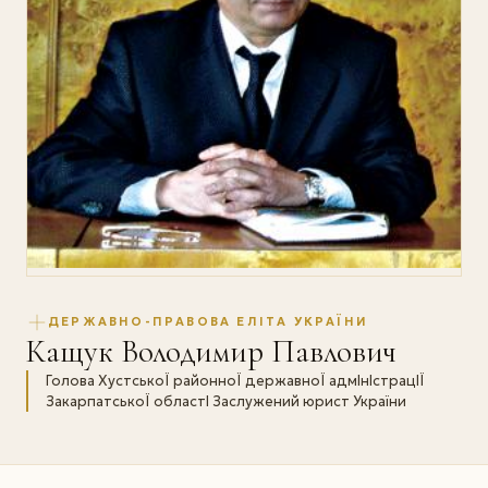
ДЕРЖАВНО-ПРАВОВА ЕЛІТА УКРАЇНИ
Кащук Володимир Павлович
Голова ХустськоЇ районноЇ державноЇ адмІнІстрацІЇ
ЗакарпатськоЇ областІ Заслужений юрист України