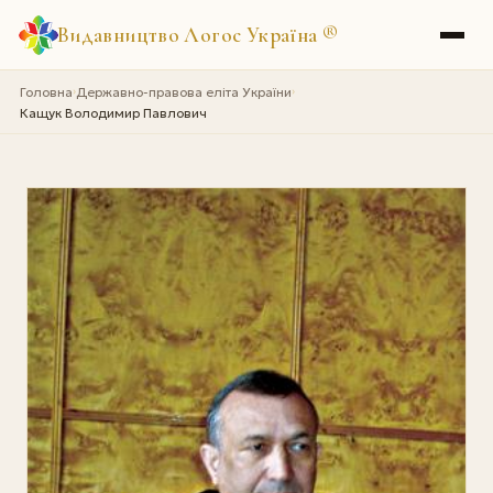
Видавництво Логос Україна
®
Головна
Державно-правова еліта України
›
›
Кащук Володимир Павлович