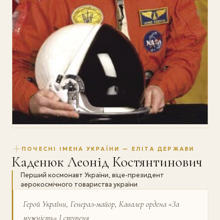
ПОЧЕСНІ ІМЕНА УКРАЇНИ — ЕЛІТА ДЕРЖАВИ
Каденюк Леонід Костянтинович
Перший космонавт України, віце-президент
аерокосмічного товариства україни
Герой України, Генерал-майор, Кавалер ордена «За
мужність» І ступеня