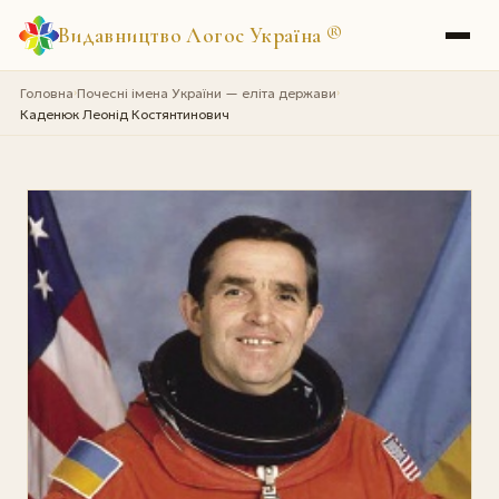
Видавництво Логос Україна
®
Головна
Почесні імена України — еліта держави
›
›
Каденюк Леонід Костянтинович