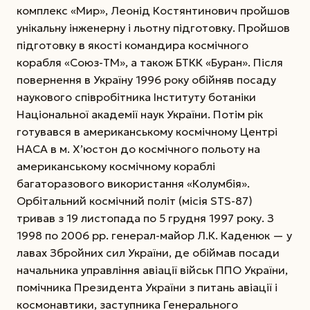
комплекс «Мир», Леонід Костянтинович пройшов
унікальну інженерну і льотну підготовку. Пройшов
підготовку в якості командира космічного
корабля «Союз-ТМ», а також БТКК «Буран». Після
повернення в Україну 1996 року обійняв посаду
наукового співробітника Інституту ботаніки
Національної академії наук України. Потім рік
готувався в американському космічному Центрі
НАСА в м. Х’юстон до космічного польоту на
американському космічному кораблі
багаторазового використання «Колумбія».
Орбітальний космічний політ (місія STS-87)
тривав з 19 листопада по 5 грудня 1997 року. З
1998 по 2006 рр. генерал-майор Л.К. Каденюк — у
лавах Збройних сил України, де обіймав посади
начальника управління авіації військ ППО України,
помічника Президента України з питань авіації і
космонавтики, заступника Генерального