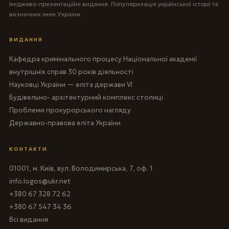
Іміджево-презентаційні видання. Популяризація української історії та
визначних імен України.
ВИДАННЯ
Кафедра кримінального процесу Національної академії
внутрішніх справ 30 років діяльності
Науковці України — еліта держави VI
Будівельно- архітектурний комплекс столиці
Проблеми прокурорського нагляду
Державно-правова еліта України
КОНТАКТИ
01001, м. Київ, вул. Володимирська, 7, оф. 1
info.logos@ukr.net
+380 67 328 72 62
+380 67 547 34 36
Всі видання