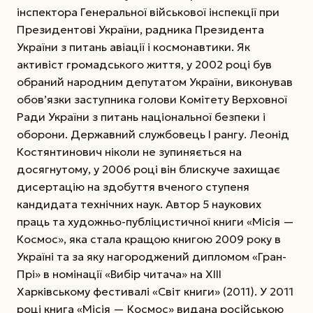
інспектора Генеральної військової інспекції при
Президентові України, радника Президента
України з питань авіації і космонавтики. Як
активіст громадського життя, у 2002 році був
обраний народним депутатом України, виконував
обов’язки заступника голови Комітету Верховної
Ради України з питань національної безпеки і
оборони. Державний службовець І рангу. Леонід
Костянтинович ніколи не зупиняється на
досягнутому, у 2006 році він блискуче захищає
дисертацію на здобуття вченого ступеня
кандидата технічних наук. Автор 5 наукових
праць та художньо-публіцистичної книги «Місія —
Космос», яка стала кращою книгою 2009 року в
Україні та за яку нагороджений дипломом «Гран-
Прі» в номінації «Вибір читача» на ХIII
Харківському фестивалі «Світ книги» (2011). У 2011
році книга «Місія — Космос» видана російською