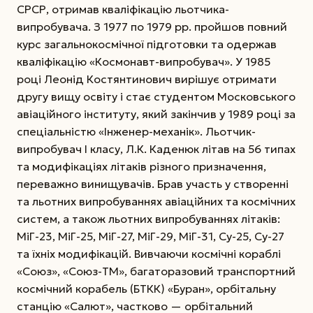
СРСР, отримав кваліфікацію льотчика-
випробувача. З 1977 по 1979 рр. пройшов повний
курс загальнокосмічної підготовки та одержав
кваліфікацію «Космонавт-випробувач». У 1985
році Леонід Костянтинович вирішує отримати
другу вищу освіту і стає студентом Московського
авіаційного інституту, який закінчив у 1989 році за
спеціальністю «Інженер-механік».
Льотчик-
випробувач І класу, Л.К. Каденюк літав на 56 типах
та модифікаціях літаків різного призначення,
переважно винищувачів. Брав участь у створенні
та льотних випробуваннях авіаційних та космічних
систем, а також льотних випробуваннях літаків:
МіГ-23, МіГ-25, МіГ-27, МіГ-29, МіГ-31, Су-25, Су-27
та їхніх модифікацій. Вивчаючи космічні кораблі
«Союз», «Союз-ТМ», багаторазовий транспортний
космічний корабель (БТКК) «Буран», орбітальну
станцію «Салют», частково — орбітальний