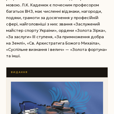
мовою. Л.К. Каденюк є почесним професором
багатьох ВНЗ, має численні відзнаки, нагороди,
подяки, грамоти за досягнення у професійній
сфері, найголовніші з них: звання «Заслужений
майстер спорту України», ордени «Золота Зірка»,
«За заслуги» ІІІ ступеня, «За примноження добра
на Землі», «Св. Архистратига Божого Михаїла»,
«Суспільне визнання і велич» — «Золота фортуна»
та інші.
ВИДАННЯ