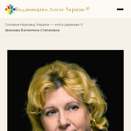
Видавництво Логос Україна
®
Головна
Науковці України — еліта держави V
›
›
Іванкова Валентина Степанівна