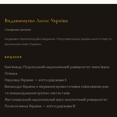
Видавництво Логос Україна
Створюємо цінність
Іміджево-презентаційні видання. Популяризація української історії та
визначних імен України.
ВИДАННЯ
Кам'янець-Подільський національний університет імені Івана
Огієнка
Науковці України — еліта держави II
Винаходи України з лікування кровоточивих інфікованих ран
та знешкодження пухлин і метастазів
Житомирський національний агро-екологічний університет
Почесні імена України — еліта держави III