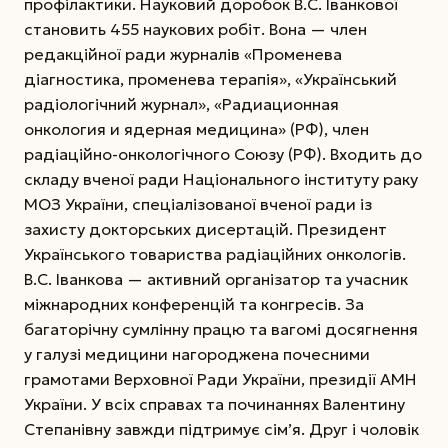
профілактики. Науковий доробок В.С. Іванкової
становить 455 наукових робіт. Вона — член
редакційної ради журналів «Променева
діагностика, променева терапія», «Український
радіологічний журнал», «Радиационная
онкология и ядерная медицина» (РФ), член
радіаційно-онкологічного Союзу (РФ). Входить до
складу вченої ради Національного інституту раку
МОЗ України, спеціалізованої вченої ради із
захисту докторських дисертацій. Президент
Українського товариства радіаційних онкологів.
В.С. Іванкова — активний організатор та учасник
міжнародних конференцій та конгресів. За
багаторічну сумлінну працю та вагомі досягнення
у галузі медицини нагороджена почесними
грамотами Верховної Ради України, президії АМН
України. У всіх справах та починаннях Валентину
Степанівну завжди підтримує сім’я. Друг і чоловік