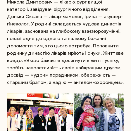
Микола Дмитрович — лікар-хірург вищої
категорії, завідувач хірургічного відділення.
Доньки Оксана — лікар-мамолог, Ірина — акушер-
гінеколог. У родині складається чудова династія
лікарів, заснована на глибокому взаєморозумінні,
повазі одне до одного та палкому бажанні
допомогти тим, хто цього потребує. Попов­нити
родинну династію лікарів мріють і онуки. Життєве
кредо: «Якщо бажаєте досягнути в житті успіху,
зробіть наполегливість своїм найкращим другом,
досвід — мудрим порадником, обережність —
старшим братом, а надію — ангелом-охоронцем».