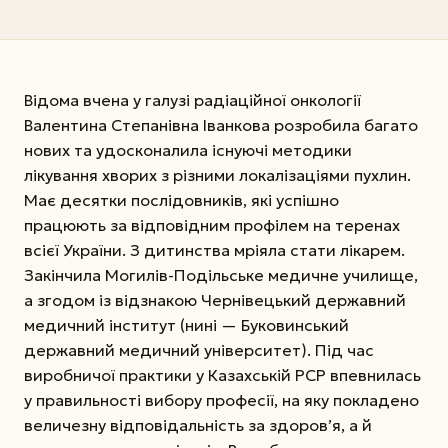
Відома вчена у галузі радіаційної онкології
Валентина Степанівна Іванкова розробила багато
нових та удосконалила існуючі методики
лікування хворих з різними локалізаціями пухлин.
Має десятки послідовників, які успішно
працюють за відповідним профілем на теренах
всієї України. З дитинства мріяла стати лікарем.
Закінчила Могилів-Подільське медичне училище,
а згодом із відзнакою Чернівецький державний
медичний інститут (нині — Буковинський
державний медичний університет). Під час
виробничої практики у Казахській РСР впевнилась
у правильності вибору професії, на яку покладено
величезну відповідальність за здоров’я, а й