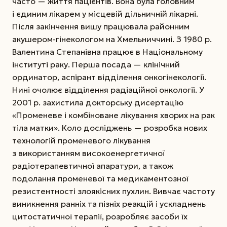
часто — життя пацієнтів. Вона була головним
і єдиним лікарем у місцевій дільничній лікарні.
Після закінчення вишу працювала районним
акушером-гінекологом на Хмельниччині. З 1980 р.
Валентина Степанівна працює в Національному
інституті раку. Перша посада — клінічний
ординатор, аспірант відділення онкогінекології.
Нині очолює відділення радіаційної онкології.
У
2001 р. захистила докторську дисертацію
«Променеве і комбіноване лікування хворих на рак
тіла матки». Коло досліджень — розробка нових
технологій променевого лікування
з використанням високоенергетичної
радіотерапевтичної апаратури, а також
подолання променевої та медикаментозної
резистентності злоякісних пухлин. Вивчає частоту
виникнення ранніх та пізніх реакцій і ускладнень
цитостатичної терапії, розробляє засоби їх