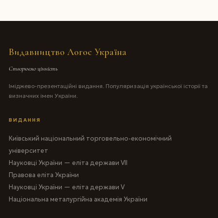
Видавництво Логос Україна
Створюємо цінність
Іміджево-презентаційні видання. Популяризація української історії та
визначних імен України.
ВИДАННЯ
Київський національний торговельно-економічний
університет
Науковці України — еліта держави VII
Правова еліта України
Науковці України — еліта держави V
Національна металургійна академія України