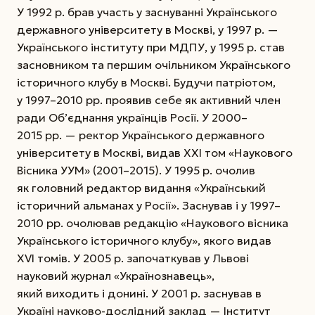
У 1992 р. брав участь у заснуванні Українського
державного університету в Москві, у 1997 р. —
Українського інституту при МДПУ, у 1995 р. став
заснов­ником та першим очільником Українського
історичного клубу в Москві. Будучи патріотом,
у 1997–2010 рр. проявив себе як активний член
ради Об’єднання українців Росії. У 2000–
2015 рр. — ректор Українського державного
університету в Москві, видав ХХІ том «Наукового
Вісника УУМ» (2001–2015). У 1995 р. очолив
як головний редактор видання «Український
історичний альманах у Росії». Заснував і у 1997–
2010 рр. очолював редакцію «Наукового вісника
Українського історичного клубу», якого видав
XVI томів. У 2005 р. започаткував у Львовi
науковий журнал «Українознавець»,
який виходить і донині. У 2001 р. заснував в
Україні науково-дослідний заклад — Інститут