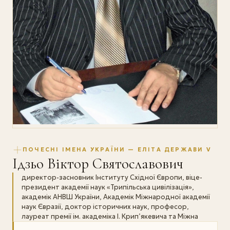
ПОЧЕСНІ ІМЕНА УКРАЇНИ — ЕЛІТА ДЕРЖАВИ V
Ідзьо Віктор Святославович
директор-засновник Інституту Східної Європи, віце-
президент академії наук «Трипільська цивілізація»,
академік АНВШ України, Академік Міжнародної академії
наук Євразії, доктор історичних наук, професор,
лауреат премії ім. академіка І. Крип’якевича та Міжна