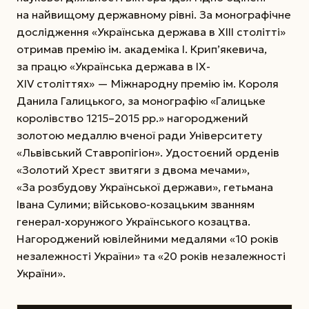
на найвищому державному рівні. За монографічне
дослідження «Українська держава в ХІІІ столітті»
отримав премію ім. академіка І. Крип’якевича,
за працю «Українська держава в ІХ-
ХІV століттях» — Міжнародну премію ім. Короля
Данила Галицького, за монографію «Галицьке
королівство 1215–2015 рр.» нагороджений
золотою медаллю вченої ради Університету
«Львівський Ставропігіон». Удостоєний орденів
«Золотий Хрест звитяги з двома мечами»,
«За розбудову Української держави», гетьмана
Івана Сулими; військово-козацьким званням
генерал-хорунжого Українського козацтва.
Нагороджений ювілейними медалями «10 років
незалежності України» та «20 років незалежності
України».