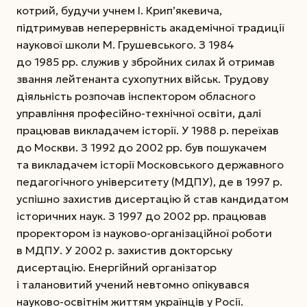
котрий, будучи учнем І. Крип’якевича,
підтримував неперервність академічної традиції
наукової школи М. Грушевського. З 1984
до 1985 рр. служив у збройних силах й отримав
звання лейтенанта сухопутних військ. Трудову
діяльність розпочав
інспектором обласного
управління професійно-технічної освіти, далі
працював викладачем історії. У 1988 р. переїхав
до Москви. З 1992 до 2002 рр. був пошукачем
та викладачем історії Московського державного
педагогічного університету (МДПУ), де в 1997 р.
успішно захистив дисертацію й став кандидатом
історичних наук. З 1997 до 2002 рр. працював
проректором із науково-організаційної роботи
в МДПУ. У 2002 р. захистив докторську
дисертацію. Енергійний організатор
і талановитий учений невтомно опікувався
науково-освітнім життям українців у Росії.