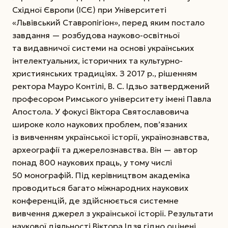
Східної Європи (ІСЄ) при Університеті
«Львівський Ставропігіон», перед яким постало
завдання — розбудова науково-освітньої
та видавничої системи на основі українських
інтелектуальних, історичних та культурно-
християнських тради­ці­ях. З 2017 р., рішенням
рек­тора Мауро Контілі, В. С. Ідзьо затверджений
про­фесо­ром Римського університету імені Павла
Апостола. У фокусі Віктора Святославовича
широке коло наукових проблем, пов’язаних
із вивченням української історії, українознавства,
архео­графії та джерелознавства. Він — автор
понад 800 наукових праць, у тому числі
50 монографій. Під керівництвом академіка
проводиться багато міжнародних наукових
конференцій, де здійснюється системне
вивчення джерел з української історії. Результати
наукової діяльності Віктора Ідзя гідно оцінені