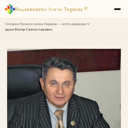
Видавництво Логос Україна
®
Головна
Почесні імена України — еліта держави V
›
›
Ідзьо Віктор Святославович