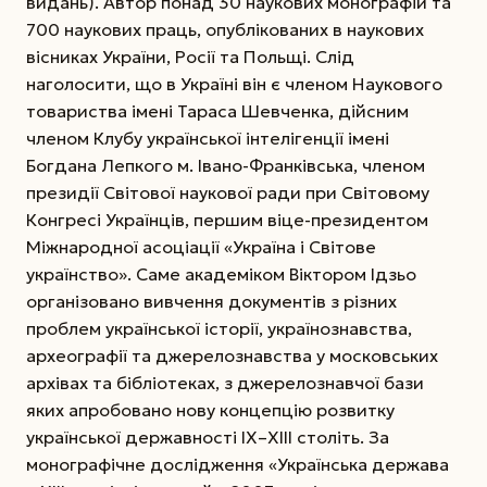
видань). Автор понад 30 наукових монографій та
700 наукових праць, опублікованих в наукових
вісниках України, Росії та Польщі. Слід
наголосити, що в Україні він є членом Наукового
товариства імені Тараса Шевченка, дійсним
членом Клубу української інтелігенції імені
Богдана Лепкого м. Івано-Франківська, членом
президії Світової наукової ради при Світовому
Конгресі Українців, першим віце-президентом
Міжнародної асоціації «Україна і Світове
українство». Саме академіком Віктором Ідзьо
організовано вивчення документів з різних
проблем української історії, українознавства,
археографії та джерелознавства у московських
архівах та бібліотеках, з джерелознавчої бази
яких апробовано нову концепцію розвитку
української державності ІХ–ХІІІ століть. За
монографічне дослідження «Українська держава