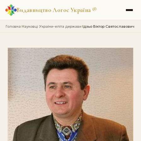
Видавництво Логос Україна
®
Головна
Науковці України-еліта держави
Iдзьо Віктор Святославович
›
›