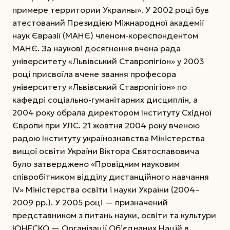
примере территории Украины». У 2002 році був
атестований Президією Міжнародної академії
наук Євразії (МАНЄ) членом-кореспондентом
МАНЄ. За наукові досягнення вчена рада
університету «Львівський Ставропігіон» у 2003
році присвоїла вчене звання професора
університету «Львівський Ставропігіон» по
кафедрі соціально-гуманітарних дисциплін, а
2004 року обрала директором Інституту Східної
Європи при УЛС. 21 жовтня 2004 року вченою
радою Інституту українознавства Міністерства
вищої освіти України Віктора Святославовича
було затверджено «Провідним науковим
співробітником відділу дистанційного навчання
ІV» Міністерства освіти і науки України (2004–
2009 рр.). У 2005 році — призначений
представником з питань науки, освіти та культури
ЮНЕСКО — Організації Об’єднаних Націй в