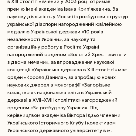
в ХІІІ столітті» вчений у 2003 році отримав
премію імені академіка Івана Крип’якевича. За
наукову діяльність у Москві із розбудови структур
української діаспори нагороджений ювілейною
медаллю Української держави «10 років
незалежності України», за наукову та
організаційну роботу в Росії та Україні
нагороджений орденом «Золотий Хрест звитяги
з двома мечами», за впровадження наукової
концепції «Українська держава в ХІІІ столітті» має
орден «Короля Данила», за апробацію нових
наукових джерел в монографії «Запорізьке
козацтво як національна еліта в Українській
державі в XVII–XVIII століттях» нагороджений
орденом «За розбудову України». Під
керівництвом академіка Віктора Ідзьо членами
Українського Історичного Клубу і колективом
Українського державного університету в м.