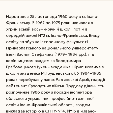
Народився 25 листопада 1960 року в м. Івано-
Франківську. З 1967 по 1975 роки навчався в
Угринівській восьми-річній школі, потім в
середній школі №2 м. Івано-Франківська. Вищу
освіту здобув на історичному факультеті
Прикарпатського національного університету
імені Василя Стефаника (1979– 1984 рр.), під
керівництвом академіка Володимира
Грабовецького (учень академіка І.Крип’якевича з
школи академіка М.Грушевського). У 1984–1985
роках перебував у лавах Радян­ської Армії, гвардії
лейтенант Сухопутних військ. Трудову діяльність
розпочинає 1986 року з посади інспектора
обласного управління професійно-технічної
освіти Івано-Франківської області, згодом
викладав історію в СПТУ-№4, №13 в м.Івано-