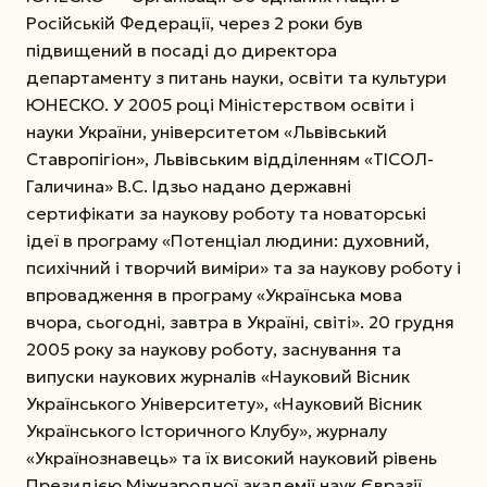
Російській Федерації, через 2 роки був
підвищений в посаді до директора
департаменту з питань науки, освіти та культури
ЮНЕСКО. У 2005 році Міністерством освіти і
науки України, університетом «Львівський
Ставропі­гіон», Львівським відділенням «ТІСОЛ-
Галичина» В.С. Ідзьо надано державні
сертифікати за наукову роботу та новаторські
ідеї в програму «Потенціал людини: духовний,
психічний і творчий виміри» та за наукову роботу і
впровадження в програму «Українська мова
вчора, сьогодні, завтра в Україні, світі». 20 грудня
2005 року за наукову роботу, заснування та
випуски наукових журналів «Науковий Вісник
Українського Університету», «Науковий Вісник
Українського Історичного Клубу», журналу
«Українознавець» та їх високий науковий рівень
Президією Міжнародної академії наук Євразії