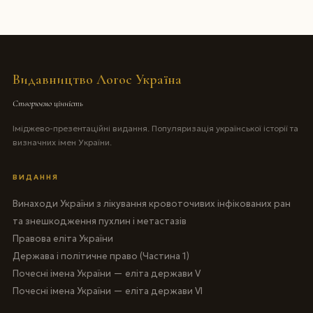
Видавництво Логос Україна
Створюємо цінність
Іміджево-презентаційні видання. Популяризація української історії та
визначних імен України.
ВИДАННЯ
Винаходи України з лікування кровоточивих інфікованих ран
та знешкодження пухлин і метастазів
Правова еліта України
Держава і політичне право (Частина 1)
Почесні імена України — еліта держави V
Почесні імена України — еліта держави VI