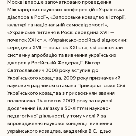
Москві вперше започатковано проведен­ня
Міжнародних наукових конференцій «Українська
діаспора в Росії», «Запорозьке козацтво в історії,
культурі та національній самосвідомості»,
«Українське питання в Росії: середина XVII —
початок XXІ ст.», «Українсько-російські відносини:
середина XVII — початок XXІ ст.», які розпочали
системну апробацію та вивчення українських
джерел у Російській Федерації. Віктор
Святославович 2008 року вступив до
Українського козацтва, 2009 року призначений
науковим радником отамана Прикарпатської Січі
Українського козацтва з присвоєнням звання
полковника. 14 жовтня 2009 року за наукові
досягнення і в зв’язку з 30-літтям науково-
педагогічної діяльності, у тому числі й за
впровадження наукової концепції вивчення
українського козацтва, академіка В.С. Ідзьо