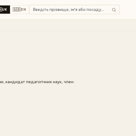

🇬🇧
UK
EN
и, кандидат педагогічних наук, член-