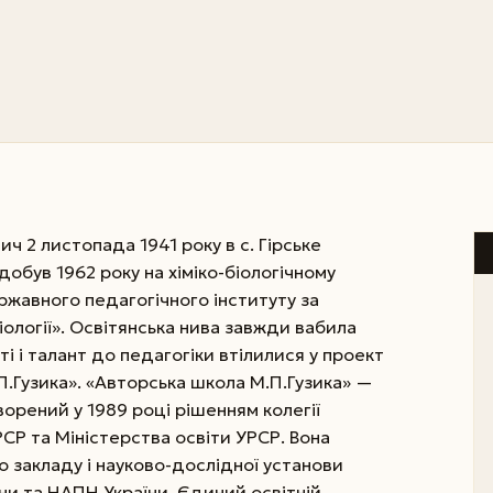
 2 листопада 1941 року в с. Гірське
здобув 1962 року на хіміко-біологічному
ржавного педагогічного інституту за
біології». Освітянська нива завжди вабила
і і талант до педагогіки втілилися у проект
П.Гузика». «Авторська школа М.П.Гузика» —
ворений у 1989 році рішенням колегії
СР та Міністерства освіти УРСР. Вона
го закладу і науково-дослідної установи
їни та НАПН України. Єдиний освітній