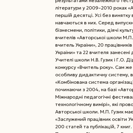
результатами незалежного тестув
літератури у 2009–2010 роках «А
першій десятці. Усі без винятку
навчаються в них. Серед випускн
бізнесмени, політики, діячі культ
вчителів «Авторської школи М.П.
вчитель України», 20 працівникі
України» та 22 вчителя занесен
Учителі школи Н.В. Гузик і Г.О. 
конкурсу «Вчитель року». Сам ж
особливу дидактичну систему, ві
«Комбінована система організац
починаючи з 2004, на базі «Авто
Міжнародні педагогічні фестивал
технологічному вимірі», які пров
Авторської школи. М.П. Гузик має
«Заслужений працівник освіти Ук
200 статей та публікацій, 7 кни