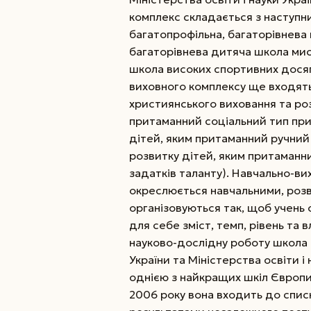
комплекс складається з нас­туп­
бага­топрофільна, багаторівнева 
багаторівнева дитяча школа мис
школа високих спортивних дося
виховного комплексу ще входять
християнського виховання та ро
притаманний соціальний тип при
дітей, яким притаманний ручний
розвитку дітей, яким притаманн
задатків таланту). Навчально-ви
окреслюється навчальними, роз­в
органі­зо­ву­ються так, щоб уче
для себе зміст, темп, рівень та в
науково-дослідну роботу школ
України та Міністерства освіти і
однією з найкращих шкіл Європи
2006 року вона входить до списк