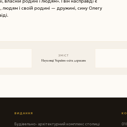
, власній родині і людям». І він насправді є
, людям і своїй родині — дружині, сину Олегу
їді.
ЗМІСТ
Науковці України-еліта держави
ВИДАННЯ
КО
Будівельно- архітектурний комплекс столиці
010