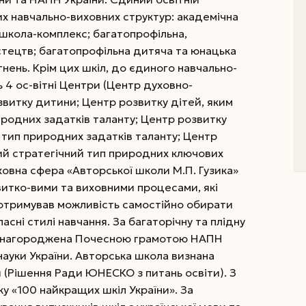
них навчально-виховних структур: академічна
школа-комплекс; бага­то­профільна,
­тецтв; багатопрофільна дитяча та юнацька
гнень.
Крім цих шкіл, до єдиного навчально-
 4 ос-вітні Центри (Центр духовно-
звитку дитини; Центр розвитку дітей, яким
родних задатків таланту; Центр розвитку
 тип природних задатків таланту; Центр
ий стратегічний тип природних ключових
ховна сфера «Авторської школи М.П. Гузика»
и­тко-вими та виховними процесами, які
нь отримував можливість самостійно обирати
ласні стилі навчання. За багаторічну та плідну
а нагороджена Почесною грамотою НАПН
 науки України. Авторська школа визнана
 (Рішення Ради ЮНЕСКО з питань освіти). З
у «100 найкращих шкіл України». За