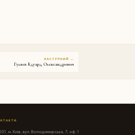
НАСТУПНИЙ →
Гуляєв Едуард Олександрович
НТАКТИ
01, м. Київ, вул. Володимирська, 7, оф. 1