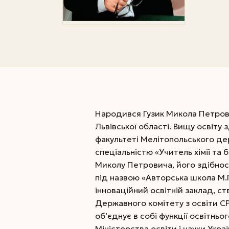
Народився Гузик Микола Петрович
Львівської області. Вищу освіту 
факультеті Мелітопольського де
спеціальністю «Учитель хімії та 
Миколу Петровича, його здібност
під назвою «Авторська школа М.
інноваційний освітній заклад, ст
Державного комітету з освіти СР
об’єднує в собі функції освітньо
Міністерства освіти і науки Укра