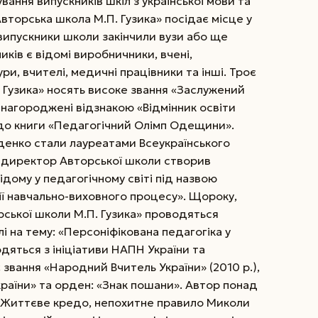
ання випускників шкіл з української мови та
вторська школа М.П. Гузика» посідає місце у
 випускники школи закінчили вузи або ще
иків є відомі виробничники, вчені,
ури, вчителі, медичні працівники та інші. Троє
 Гузика» носять високе звання «Заслужений
в нагороджені відзнакою «Відмінник освіти
і до книги «Педагогічний Олімп Одещини».
Діденко стали лауреатами Всеукраїнського
е директор Авторської школи створив
дому у педагогічному світі під назвою
ії навчально-виховного процесу». Щороку,
рської школи М.П. Гузика» проводяться
і на тему: «Персоніфікована педагогіка у
одяться з ініціативи НАПН України та
 звання «Народний Вчитель України» (2010 р.),
раїни» та орден: «Знак пошани». Автор понад
г. Життєве кредо, непохитне правило Миколи