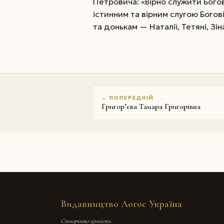
Петровича: «Вірно служити Богові
істинним та вірним слугою Богові
та донькам — Наталії, Тетяні, Зіна
← ПОПЕРЕДНІЙ
Григор’єва Тамара Григорівна
Видавництво Логос Україна
Створюємо цінність