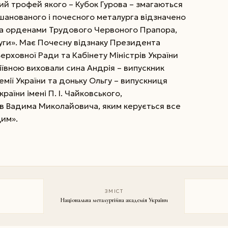
ий трофей якого – Кубок Гурова – змагаються
шанованого і почесного металурга відзначено
 орденами Трудового Червоного Прапора,
уги». Має Почесну відзнаку Президента
Верховної Ради та Кабінету Міністрів України
іївною виховали сина Андрія – випускник
емії України та доньку Ольгу – випускниця
раїни імені П. І. Чайковського,
в Вадима Миколайовича, яким керується все
щим».
ЗМІСТ
Національна металургійна академія України