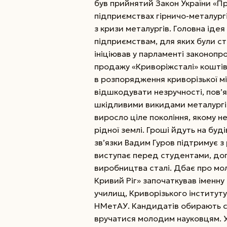
був прийнятий Закон України «П
підприємствах гірничо-металург
з кризи металургів. Головна іде
підприємствам, для яких були ст
ініціював у парламенті законопр
продажу «Криворіжсталі» коштів
в розпорядження криворізької мі
відшкодувати незручності, пов’
шкідливими викидами металургі
виросло ціле покоління, якому 
рідної землі. Гроші йдуть на буд
зв’язки Вадим Гуров підтримує з
виступає перед студентами, доп
виробництва сталі. Дбає про мо
Кривий Ріг» започаткував іменну
училищ, Криворізького інституту,
НМетАУ. Кандидатів обирають са
вручатися молодим науковцям. У 