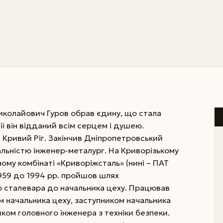
иколайович Гуров обрав єдину, що стала
ї він відданий всім серцем і душею.
. Кривий Ріг. Закінчив Дніпропетровський
альністю інженер-металург. На Криворізькому
ому комбінаті «Криворіжсталь» (нині – ПАТ
1959 до 1994 рр. пройшов шлях
о сталевара до начальника цеху. Працював
м начальника цеху, заступником начальника
ком головного інженера з техніки безпеки.