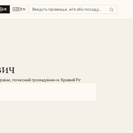

🇬🇧
UK
EN
вич
країни, почесний громадянин м. Кривий Ріг