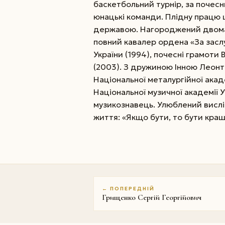
баскетбольний турнір, за почесн
юнацькі команди. Плідну працю 
державою. Нагороджений двома
повний кавалер ордена «За засл
України (1994), почесні грамоти 
(2003). З дружиною Інною Леонт
Національної металургійної акад
Національної музичної академії Ук
музикознавець. Улюблений вислі
життя: «Якщо бути, то бути кра
← ПОПЕРЕДНІЙ
Грищенко Сергій Георгійович