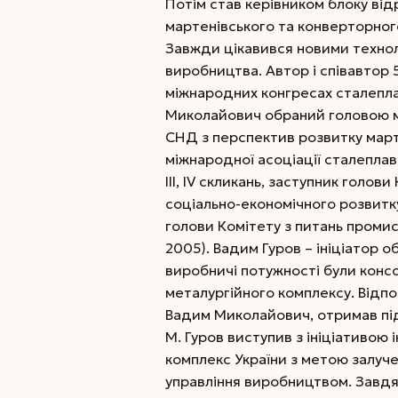
Потім став керівником блоку від
мартенівського та конверторного,
Завжди цікавився новими технол
виробництва. Автор і співавтор 5
міжнародних конгресах сталепла
Миколайович обраний головою мар
СНД з перспектив розвитку март
міжнародної асоціації сталеплави
III, IV скликань, заступник голов
соціально-економічного розвитку
голови Комітету з питань проми
2005). Вадим Гуров – ініціатор о
виробничі потужності були консо
металургійного комплексу. Відп
Вадим Миколайович, отримав підт
М. Гуров виступив з ініціативою
комплекс України з метою залуче
управління виробництвом. Завдя