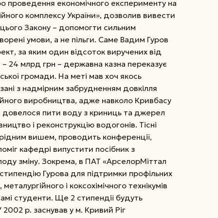
ро
проведення економічного експерименту на
ійного комплексу України», дозволив вивести
я цього Закону – допомогти сильним
ворені умови, а не пільги. Саме Вадим Гуров
оект, за яким один відсоток виручених від
 – 24 млрд грн – державна казна переказує
ської громади. На меті мав хоч якось
язані з надмірним забрудненням довкілля
йного виробництва, адже навколо Кривбасу
не довелося пити воду з криниць та джерел
івництво і реконструкцію водогонів. Тісні
 рідним вишем, проводить конференції,
оміг кафедрі випустити посібник з
лоду зміну. Зокрема, в ПАТ «АрселорМіттал
 стипендію Гурова для підтримки профільних
 металургійного і коксохімічного технікумів
мі студенти. Ще 2 стипендії будуть
2002 р. заснував у м. Кривий Ріг