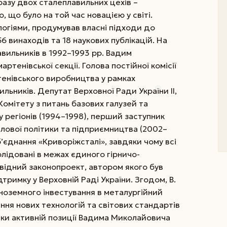
разу двох сталеплавильних цехів –
 що було на той час новацією у світі.
огіями, продумував власні підходи до
6 винаходів та 18 наукових публікацій. На
вильників в 1992–1993 рр. Вадим
тенівської секції. Голова постійної комісії
енівського виробництва у рамках
льників. Депутат Верховної Ради України II,
и Комітету з питань базових галузей та
 регіонів (1994–1998), перший заступник
слової політики та підприємництва (2002–
б’єднання «Криворіжсталі», завдяки чому всі
лідовані в межах єдиного гірничо-
овідний законопроект, автором якого був
римку у Верховній Раді України. Згодом, В.
 іноземного інвестування в металургійний
ння нових технологій та світових стандартів
ки активній позиції Вадима Миколайовича