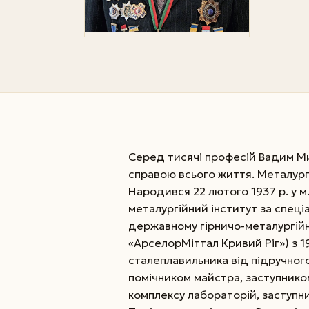
Серед тисячі професій Вадим М
справою всього життя. Металургі
Народився 22 лютого 1937 р. у м
металургійний інститут за спеці
державному гірничо-металургійн
«АрселорМіттал Кривий Ріг») з 
сталеплавильника від підручног
помічником майстра, заступнико
комплексу лабораторій, заступни