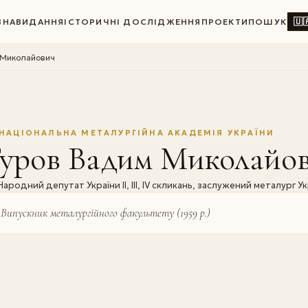
🇺
ВНА
ВИДАННЯ
ІСТОРИЧНІ ДОСЛІДЖЕННЯ
ПРОЕКТИ
ПОШУК
 Миколайович
НАЦІОНАЛЬНА МЕТАЛУРГІЙНА АКАДЕМІЯ УКРАЇНИ
Гуров Вадим Миколайо
Народний депутат України II, III, IV скликань, заслужений металург У
Випускник металургійного факультету (1959 р.)