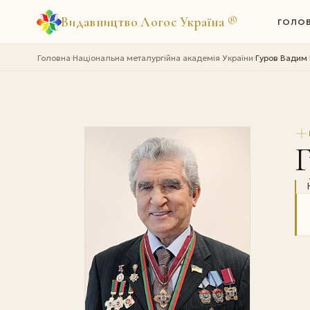
Видавництво Логос Україна
®
ГОЛО
Головна
Національна металургійна академія України
Гуров Вадим
›
›