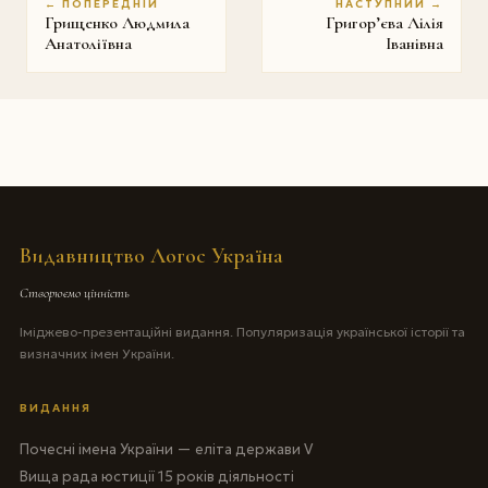
← ПОПЕРЕДНІЙ
НАСТУПНИЙ →
Грищенко Людмила
Григор’єва Лiлiя
Анатоліївна
Іванiвна
Видавництво Логос Україна
Створюємо цінність
Іміджево-презентаційні видання. Популяризація української історії та
визначних імен України.
ВИДАННЯ
Почесні імена України — еліта держави V
Вища рада юстиції 15 років діяльності