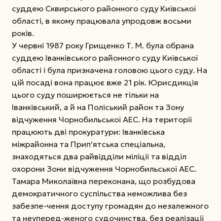
суддею Сквирського районного суду Київської
області, в якому працювала упродовж восьми
років.
У червні 1987 року Грищенко Т. М. була обрана
суддею Іванківського районного суду Київської
області і була призначена головою цього суду. На
цій посаді вона працює вже 21 рік. Юрисдикція
цього суду поширюється не тільки на
Іванківський, а й на Поліський район та Зону
відчуження Чорнобильської АЕС. На території
працюють дві прокуратури: Іванківська
міжрайонна та Прип'ятська спеціальна,
знаходяться два райвідділи міліції та відділ
охорони Зони відчуження Чорнобильської АЕС.
Тамара Миколаївна переконана, що розбудова
демократичного суспільства неможлива без
забезпе-чення доступу громадян до незалежного
та неуперед-женого судочинства, без реалізації