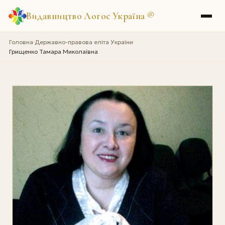
Видавництво Логос Україна
®
Головна
Державно-правова еліта України
›
›
Грищенко Тамара Миколаївна