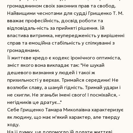
громадянином своїх законних прав та свобод.
Найвищими чеснотами для судді Грищенко Т. М.
вважає професійність, досвід роботи та
відповідаль-ність за прийняті рішення. Їй
властива витримка, неупередженість у вирішенні
справ та емоційна стабільність у спілкуванні з
громадянами.
Її життєве кредо є кодекс іронічного оптиміста,
зміст якого вона викладає так: "Не шукай
дешевого визнання у людей і такої ж
прихильності у верхах. Тримайся середини! Не
возлюби славу, а шануй гідність. Тримай удари і
не скигли. Не зганьби імені свого! І посміхайся, -
негідників це дратує..."
Себе Грищенко Тамара Миколаївна характеризує
як людину, що має м'який характер, але тверду
ходу.
На її думку, це допомогло їй долати життєві