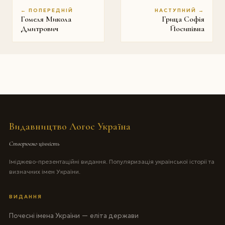
← ПОПЕРЕДНІЙ
НАСТУПНИЙ →
Гомеля Микола
Грица Софія
Дмитрович
Йосипівна
Видавництво Логос Україна
Створюємо цінність
Іміджево-презентаційні видання. Популяризація української історії та
визначних імен України.
ВИДАННЯ
Почесні імена України — еліта держави