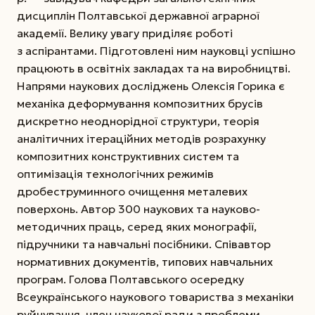
дисциплін Полтавської державної аграрної
академії. Велику увагу приділяє роботі
з аспірантами. Підготовлені ним науковці успішно
працюють в освітніх закладах та на виробництві.
Напрями наукових досліджень Олексія Горика є
механіка деформування композитних брусів
дискретно неоднорідної структури, теорія
аналітичних ітераційних методів розрахунку
композитних конструктивних систем та
оптимізація технологічних режимів
дробеструминного очищення металевих
поверхонь. Автор 300 наукових та науково-
методичних праць, серед яких монографії,
підручники та нав­чальні посібники. Співавтор
нормативних документів, типових навчальних
програм. Голова Полтавського осередку
Всеукраїнського наукового товариства з механіки
руйнування, член наукової ради з проблеми