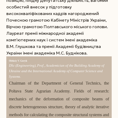
позицію, плідну депутатську діяльність, вагомий
особистий внесок у підготовку
висококваліфікованих кадрів нагороджений
Почесною грамотою Кабінету Міністрів України,
Вірчою грамотою Полтавського міського голови.
Лауреат премії міжнародної академії
комп’ютерних наук і систем імені академіка
В.М. Глушкова та премії Академії будівництва
України імені академіка М.С. Буднікова.
Oleksiy V. Goryk
DSc (Engineering), Prof., Academician of the Building Academy of
Ukraine and the International Academy of Computer Science and
Systems.
Chairman of the Department of General Technics, the
Poltava State Agrarian Academy. Fields of research:
mechanics of the deformation of composite beams of
discrete heterogeneous structure, theory of analytic iterative
methods for calculating the composite structural systems and