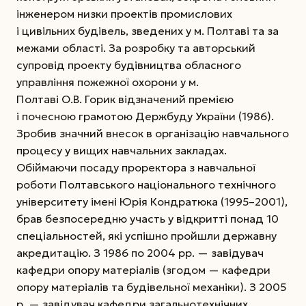
інженером низки проектів промислових
і цивільних будівель, зведених у м. Полтаві та за
межами області. За розробку та авторський
супровід проекту будівництва обласного
управління пожежної охорони у м.
Полтаві О.В. Горик відзначений премією
і почесною грамотою Держбуду України (1986).
Зробив значний внесок в організацію навчального
процесу у вищих навчальних закладах.
Обіймаючи посаду проректора з навчальної
роботи Полтавського національного технічного
університету імені
Юрія Кондратюка (1995–2001),
брав безпосередню участь у відкритті понад 10
спеціальностей, які успішно пройшли державну
акредитацію. З 1986 по 2004 рр. — завідувач
кафедри опору матеріалів (згодом — кафедри
опору матеріалів та будівельної механіки). З 2005
р. — завідувач кафедри загальнотехнічних