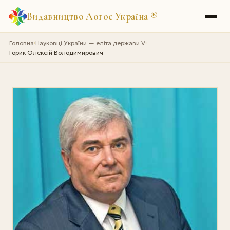
Видавництво Логос Україна
®
Головна
Науковці України — еліта держави V
›
›
Горик Олексій Володимирович