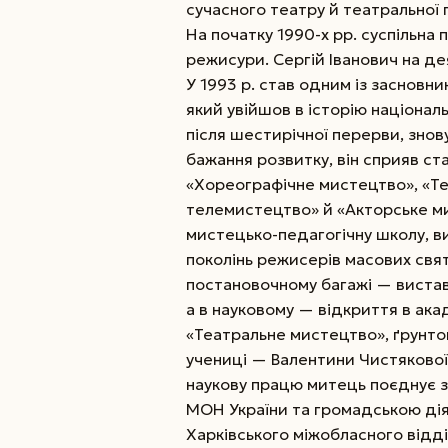
сучасного театру й театральної 
На початку 1990-х рр. суспільна
режисури. Сергій Іванович на д
У 1993 р. став одним із засновн
який увійшов в історію націонал
після шестирічної перерви, зно
бажання розвитку, він сприяв с
«Хореографічне мистецтво», «Те
телемистецтво» й «Акторське ми
мистецько-педагогічну школу, в
поколінь режисерів масових свят
постановочному багажі — вистав
а в науковому — відкриття в ака
«Театральне мистецтво», ґрунто
учениці — Валентини Чистякової
наукову працю митець поєднує з
МОН України та громадською діял
Харківського міжобласного відді