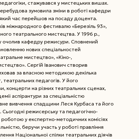
педагогіки, стажувався у мистецьких вишах.
 перебудова зумовила зміни в роботі кафедри
еякий час перейшов на посаду доцента.
иків міжнародного фестивалю «Березіль 93»,
ьного театрального мистецтва. У 1996 р.,
ву очолив кафедру режисури. Сповнений
тановленню нових спеціальностей
атральне мистецтво», «Кіно-,
стецтво». Сергій Іванович створив
иховав за власною методикою декілька
, театральних педагогів. У його
и, концерти на різних театральних сценах,
демії аспірантури за спеціальністю
вне вивчення спадщини Леся Курбаса та його
. Сьогодні режисерську та педагогічно-
 роботою у експертно-методичних комісіях
ьністю, беручи участь у роботі правління
лення Національної спілки театральних діячів