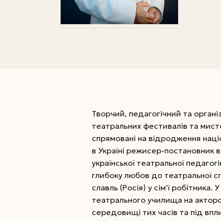
Творчий, педагогічний та орган
театральних фестивалів та мист
спрямовані на відродження націо
в Україні режисер-постановник в
української театральної педагог
глибоку любов до театральної сп
славль (Росія) у сім’ї робітника.
театрального училища на акторс
середовищі тих часів та під впл