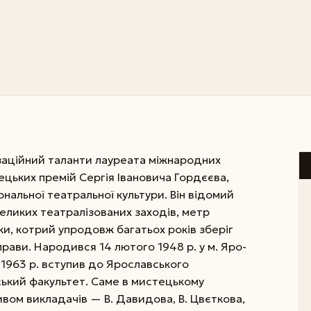
ізаційний таланти лауреата міжнародних
ецьких премій Сергія Івановича Гордєєва,
нальної театральної культури. Він відомий
еликих театралізованих заходів, метр
іки, котрий упродовж багатьох років зберіг
рави. Народився 14 лютого 1948 р. у м. Яро­
 У 1963 р. вступив до Ярославського
ький факультет. Саме в мистецькому
ивом викладачів — В. Давидова, В. Цвєткова,