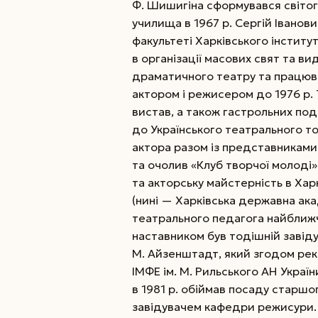
Ф. Шишигіна сформувався світог
училища в 1967 р. Сергій Івано
факультеті Харківського інститу
в організації масових свят та в
драматичного театру та працюва
актором і режисером до 1976 р. 
вистав, а також гастрольних подо
до Українського театрального то
актора разом із представниками
та очолив «Клуб творчої молоді»
та акторську майстерність в Хар
(нині — Харківська державна ака
театрального педагога найближч
наставником був тодішній завід
М. Айзенштадт, який згодом рек
ІМФЕ ім. М. Рильського АН Украї
в 1981 р. обіймав посаду старшо
завідувачем кафедри режисури.