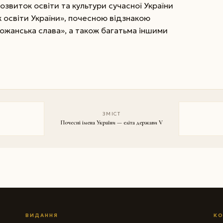
озвиток освіти та культури сучасної України
 освіти України», почесною відзнакою
ожанська слава», а також багатьма іншими
ЗМІСТ
Почесні імена України — еліта держави V
ВИДАННЯ
КО