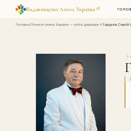
Видавництво Логос Україна
®
ГОЛО
Головна
Почесні імена України — еліта держави V
Гордєєв Сергій 
›
›
Г