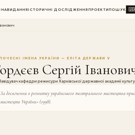
🇺
ВНА
ВИДАННЯ
ІСТОРИЧНІ ДОСЛІДЖЕННЯ
ПРОЕКТИ
ПОШУК
Іванович
ПОЧЕСНІ ІМЕНА УКРАЇНИ — ЕЛІТА ДЕРЖАВИ V
ордєєв Сергій Іванови
Завідувач кафедри режисури Харківської державної академії куль
За досягнення в розвитку українського театрального мистецтва прис
мистецтв України» (1998).