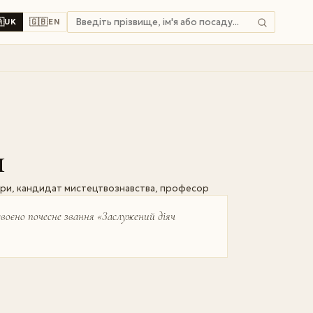

🇬🇧
UK
EN
ч
тури, кандидат мистецтвознавства, професор
воєно почесне звання «­Заслужений діяч