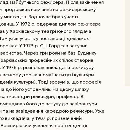
ляд майбутнього режисера. Після закінчення
вич продовжив навчання на режисерському
ту мистецтв. Водночас брав участь
идовищ.
У 1972 р. одержав диплом режисера
в у Харківському театрі юного глядача
Там узяв участь у постановці декількох
рожах. У 1973 р. С. І. Гордєєв вступив
вариства. Через три роки на базі Будинку
 харківських професійних спілок створив
. У 1976 р. розпочав викладати режисуру
ківському державному інституті культури
демія культури). Тоді зрозумів, що професія
а до його устремлінь. На цьому шляху
увач кафедри режисури, професор В.
омендував його до вступу до аспірантури
ни та на завідування кафедрою режисури. Уже
го викладача, у 1987 р. призначений
 Розширюючи уявлення про тенденції