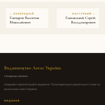
← ПОПЕРЕДНІЙ
НАСТУПНИЙ →
Гончаров Валентин
Гошовський Сергій
Миколайович
Володимирович
Видавництво Логос Україна
Створюємо цінність
Іміджево-презентаційні видання. Популяризація української історії та
визначних імен України.
ВИДАННЯ