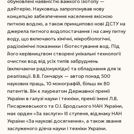
обумовлені наявністю важкого ізотопу —
дейтерію. Науковець запропонував нову
концепцію забезпечення населення якісною
питною водою, а також принципово нові ДСТУ на
джерела питного водопостачання і на саму питну
воду, що включають хімічні, мікробіологічні,
радіохімічні показники і біотестування вод. Під
його керівництвом створені унікальні технології
очистки вод від усіх типів забруднень
(включаючи радіонукліди) та обладнання для їх
реалізації. В.В. Гончарук — автор понад 500
наукових праць, 10 монографій, більш як 80
патентів. Він є лауреатом Державної премії
України в галузі науки і техніки, премії імені Л.В.
Писаржевського та О.І. Бродського НАН України,
має орден «За заслуги» ІІІ ступеня, відзнаку НАН
України «За наукові досягнення», а також звання
заслуженого діяча науки і техніки України.