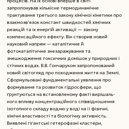
процесів. На їх основі вперше в світі
запропонував кількісне термодинамічне
трактування третього закону хімічної кінетики про
взаємозв’язок констант швидкостей хімічних
реакцій та їх енергій активації — закону
компенсаційного ефекту. Він створив новий
науковий напрям — каталітичне й
фотокаталітичне знезаражування та
знешкодження токсичних домішок у природних і
стічних водах. В.В. Гончаруком запропонований
новий світогляд про походження життя на Землі.
Сформульовані фундаментальні уявлення про
формування та розвиток гідросфери, що
ґрунтуються на встановленому факті вирішаль-
ного впливу концентраційного співвідношення
ізотопного складу водню у воді на її фізичні,
хімічні властивості та біологічну активність.
Виявлені гігантські гетерофазні кластери,