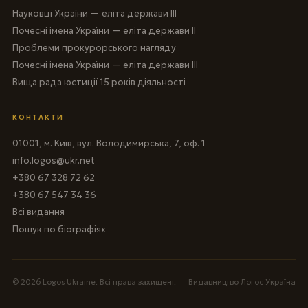
Науковці України — еліта держави III
Почесні імена України — еліта держави II
Проблеми прокурорського нагляду
Почесні імена України — еліта держави III
Вища рада юстиції 15 років діяльності
КОНТАКТИ
01001, м. Київ, вул. Володимирська, 7, оф. 1
info.logos@ukr.net
+380 67 328 72 62
+380 67 547 34 36
Всі видання
Пошук по біографіях
© 2026 Logos Ukraine. Всі права захищені.
Видавництво Логос Україна