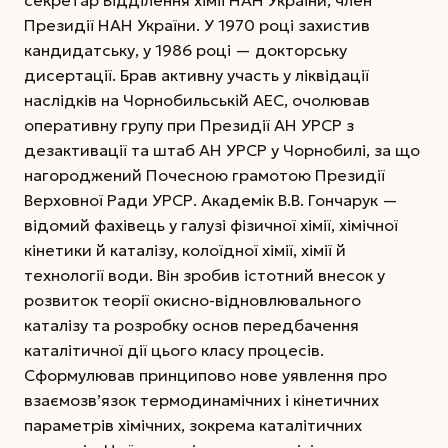
Президії НАН України. У 1970 році захистив
кандидатську, у 1986 році — докторську
дисертації. Брав активну участь у ліквідації
наслідків на Чорнобильській АЕС, очолював
оперативну групу при Президії АН УРСР з
дезактивації та штаб АН УРСР у Чорнобилі, за що
нагороджений Почесною грамотою Президії
Верховної Ради УРСР.
Академік В.В. Гончарук —
відомий фахівець у галузі фізичної хімії, хімічної
кінетики й каталізу, колоїдної хімії, хімії й
технології води. Він зробив істотний внесок у
розвиток теорії окисно-відновлювального
каталізу та розробку основ передбачення
каталітичної дії цього класу процесів.
Сформулював принципово нове уявлення про
взаємозв’язок термодинамічних і кінетичних
параметрів хімічних, зокрема каталітичних