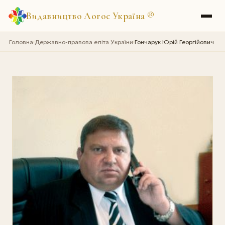
Видавництво Логос Україна
®
Головна
Державно-правова еліта України
Гончарук Юрiй Георгійович
›
›