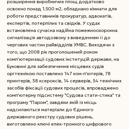
розширення виробничих площ додатково
освоєно понад 1.500 м2, обладнано кімнати для
роботи представників прокуратур, адвокатів,
експертів, потерпілих та свідків. У судах
встановлена сучасна надійна пожежно­охоронна
сигналізація автодозвону з виведенням її до
чергових частин райвідділів УМВС. Виходячи з
того, що 2008 рік проголошений роком
комп'ютеризації судових інституцій держави, на
Буковині для забезпечення місцевих судів
оргтехнікою поставлено 147 ком-п'ютерів, 78
принтерів, 38 ксероксів, 14 серверів, 54 технічних
засобів фіксації судових процесів, впроваджено
комп'ютерну підсистему "Судова стати-стика" та
програму "Паром", завдяки якій із місць
надсилаються матеріали до Єдиного
державного реєстру судових рішень,
виготовлено ключі елек-тронного цифрового