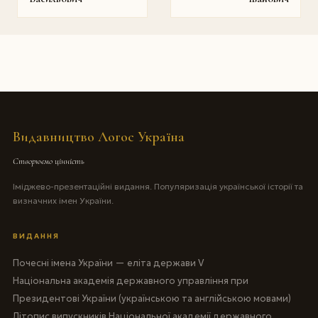
Видавництво Логос Україна
Створюємо цінність
Іміджево-презентаційні видання. Популяризація української історії та
визначних імен України.
ВИДАННЯ
Почесні імена України — еліта держави V
Національна академія державного управління при
Президентові України (українською та англійською мовами)
Літопис випускників Національної академії державного