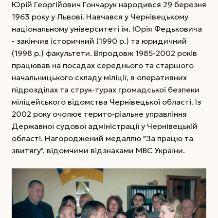
Юрій Георгійович Гончарук народився 29 березня
1963 року у Львові. Навчався у Чернівецькому
національному університеті ім. Юрія Федьковича
- закінчив історичний (1990 р.) та юридичний
(1998 р.) факультети. Впродовж 1985-2002 років
працював на посадах середнього та старшого
начальницького складу міліції, в оперативних
підрозділах та струк-турах громадської безпеки
міліцейського відомства Чернівецької області. Із
2002 року очолює терито-ріальне управління
Державної судової адміністрації у Чернівецькій
області. Нагороджений медаллю "За працю та
звитягу", відомчими відзнаками МВС України.