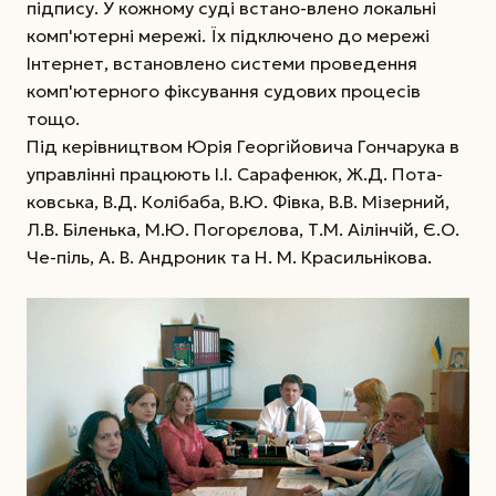
підпису. У кожному суді встано-влено локальні
комп'ютерні мережі. Їх підключено до мережі
Інтернет, встановлено системи проведення
комп'ютерного фіксування судових процесів
тощо.
Під керівництвом Юрія Георгійовича Гончарука в
управлінні працюють І.І. Сарафенюк, Ж.Д. Пота-
ковська, В.Д. Колібаба, В.Ю. Фівка, В.В. Мізерний,
Л.В. Біленька, М.Ю. Погорєлова, Т.М. Аілінчій, Є.О.
Че-піль, А. В. Андроник та Н. М. Красильнікова.