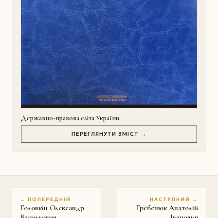
Державно-правова еліта України
ПЕРЕГЛЯНУТИ ЗМІСТ →
← ПОПЕРЕДНІЙ
НАСТУПНИЙ →
Головкiн Олександр
Гребенюк Анатолій
Васильович
Іванович