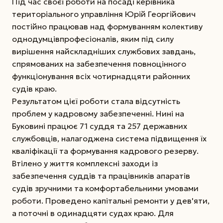
Під час своєї роботи на посаді керівника
територіального управління Юрій Георгійович
постійно працював над формуванням колективу
однодумців­професіоналів, яким під силу
вирішення найскладніших службових завдань,
спрямованих на забезпечення повноцінного
функціонування всіх чотирнадцяти районних
судів краю.
Результатом цієї роботи стала відсутність
проблем у кадровому забезпеченні. Нині на
Буковині працює 71 суддя та 257 державних
службовців, налагоджена система підвищення їх
кваліфікації та формування кадрового резерву.
Втілено у життя комплексні заходи із
забезпечення суддів та працівників апаратів
судів зручними та комфортабельними умовами
роботи. Проведено капітальні ремонти у дев'яти,
а поточні в одинадцяти судах краю. Для