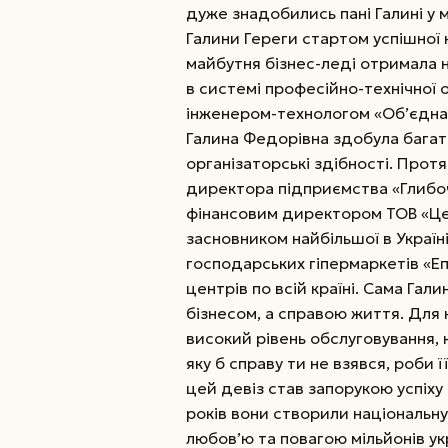
дуже знадобились пані Галині у 
Галини Гереги стартом успішної
майбутня бізнес-леді отримала 
в системі професійно-технічної 
інженером-технологом «Об’єднан
Галина Федорівна здобула багато
організаторські здібності. Прот
директора підприємства «Глибоч
фінансовим директором ТОВ «Цер
засновником найбільшої в Україн
господарських гіпермаркетів «Еп
центрів по всій країні. Сама Гал
бізнесом, а справою життя. Для н
високий рівень обслуговування, 
яку б справу ти не взявся, роби
цей девіз став запорукою успіху
років вони створили національну
любов’ю та повагою мільйонів укр