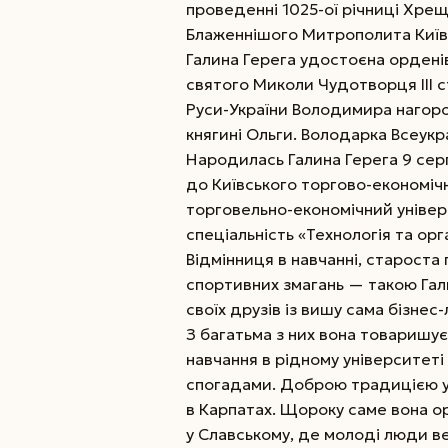
проведенні 1025-ої річниці Хрещ
Блаженнішого Митрополита Київс
Галина Герега удостоєна орденів
святого Миколи Чудотворця ІІІ ст
Руси-України Володимира нагор
княгині Ольги. Володарка Все­укра
Народилась Галина Герега 9 серп
до Київського торгово-економічн
торговельно-економічний універс
спеціальність «Технологія та ор
Відмінниця в навчанні, староста
спортивних змагань — такою Гал
своїх друзів із вишу сама бізне
З багатьма з них вона товаришує
навчання в рідному університет
спогадами. Доброю традицією у 
в Карпатах. Щороку саме вона ор
у Славському, де молоді люди в