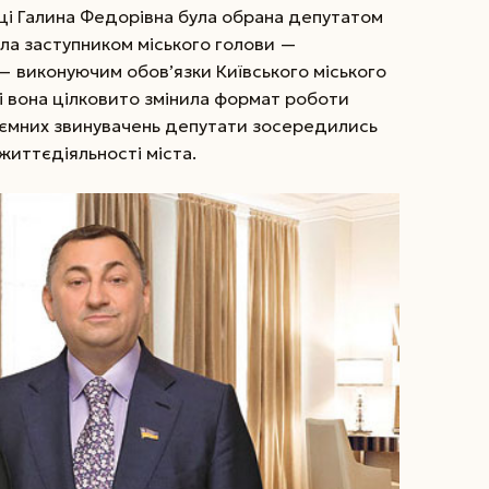
ці Галина Федорівна була обрана депутатом
тала заступником міського голови —
— виконуючим обов’язки Київського міського
ді вона цілковито змінила формат роботи
заємних звинувачень депутати зосередились
життєдіяльності міста.