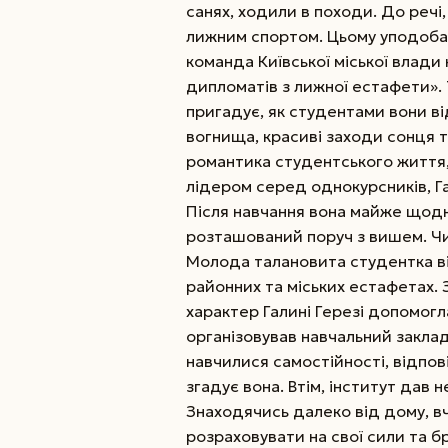
санях, ходили в походи. До речі
лижним спортом. Цьому уподобанн
команда Київської міської влади 
дипломатів з лижної естафети».
пригадує, як студентами вони від
вогнища, красиві заходи сонця та
романтика студентського життя, 
лідером серед однокурсників, Гал
Після навчання вона майже щод
розташований поруч з вишем. Чи
Молода талановита студентка ві
районних та міських естафетах. 
характер Галині Герезі допомогл
організовував навчальний заклад
навчилися самостійності, відпов
згадує вона. Втім, інститут дав н
Знаходячись далеко від дому, в
розраховувати на свої сили та бр