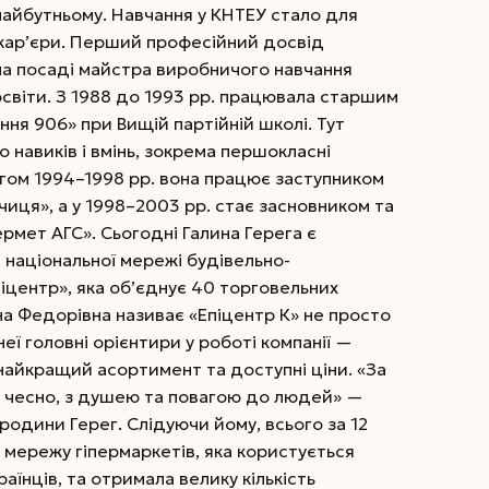
майбутньому. Навчання у КНТЕУ стало для
 кар’єри. Перший професійний досвід
на посаді майстра виробничого навчання
освіти. З 1988 до 1993 рр. працювала старшим
ня 906» при Вищій партійній школі. Тут
 навиків і вмінь, зокрема першокласні
ягом 1994–1998 рр. вона працює заступником
иця», а у 1998–2003 рр. стає засновником та
мет АГС». Сьогодні Галина Герега є
і національної мережі будівельно-
іцентр», яка об’єднує 40 торговельних
ина Федорівна називає «Епіцентр К» не просто
еї головні орієнтири у роботі компанії —
найкращий асортимент та доступні ціни. «За
 її чесно, з душею та повагою до людей» —
 родини Герег. Слідуючи йому, всього за 12
 мережу гіпермаркетів, яка користується
аїнців, та отримала велику кількість