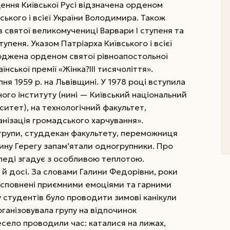
ення Київської Русі відзначена орденом
ького і всієї України Володимира. Також
 святої великомучениці Варвари І ступеня та
упеня. Указом Патріарха Київського і всієї
оджена орденом святої рівноапостольної
їнської премії «Жінка?III тисячоліття».
ня 1959 р. на Львівщині. У 1978 році вступила
ого інституту (нині — Київський національний
итет), на технологічний факультет,
ганізація громадського харчування».
 групи, студдекан факультету, переможниця
ину Герегу запам’ятали одногрупники. Про
с-леді згадує з особливою теплотою.
 й досі. За словами Галини Федорівни, роки
і сповнені приємними емоціями та гарними
студентів було проводити зимові канікули
ганізовувала групу на відпочинок
есело проводили час: каталися на лижах,