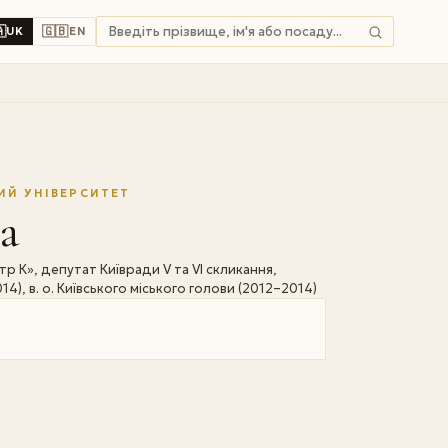

🇬🇧
UK
EN
ИЙ УНІВЕРСИТЕТ
а
 К», депутат Київради V та VI скликання,
), в. о. Київського міського голови (2012–2014)