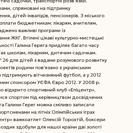
итячі садочки, транспортні розв’язки.
рами, спрямовані на підтримку
я, дітей-інвалідів, пенсіонерів. З міського
оплати бюджетникам: лікарям, вчителям,
аджено важливі програми із
ня ЖКГ. Втілені цікаві культурно-мистецькі
ьності Галина Герега приділяє багато часу
ає школам, лікарням, дитячим садочкам.
№ 26 для дітей з вадами розумового розвитку
оектів родини пов’язано з українським
 підтримують вітчизняний футбол, а у 2012
ьним спонсором УЄФА Євро 2012. У 2008 р.
ло відкрито спортивний клуб «Епіцентр»,
тися спортом під керівництвом досвідчених
та Галини Герег можна сміливо записати
ортсменами на літніх Олімпійських іграх
центр» важкоатлет Олексій Торохтій, боксери
оздик здобули для нашої країни дві золоті