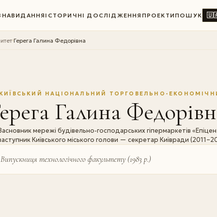
🇺
ВНА
ВИДАННЯ
ІСТОРИЧНІ ДОСЛІДЖЕННЯ
ПРОЕКТИ
ПОШУК
итет
Герега Галина Федорівна
›
КИЇВСЬКИЙ НАЦІОНАЛЬНИЙ ТОРГОВЕЛЬНО-ЕКОНОМІЧН
ерега Галина Федорівн
Засновник мережі будівельно-господарських гіпермаркетів «Епіцентр
заступник Київського міського голови — секретар Київради (2011–2014
Випускниця технологічного факультету (1983 р.)