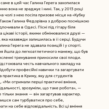
, саме в цей час Галина Герега захопилася
ю вона не зраджує і нині. Так, у 2013 році
на чолі з нею посіла призове місце на «Кубку
 Також Галина Федорівна з доброю посмішкою
почивали в Одесі. Пісні під гітару біля
 цікаві історії, якими обмінювалися друзі —
яка назавжди залишилась в її серці. Будучи
ина Герега не здавала позицій і у спорті.
ня йшла до легкоатлетичного манежу, що був
сленні тренування приносили свої плоди.
дстоювала честь навчального закладу на
Здобути професійні навички та загартувати
а практика в Криму, яку для студентів
. «Ми отримали перші практичні вміння,
ідальності, зрозуміли, що таке робота», —
е тільки знання — він загартував характер.
чишся сам турбуватися про себе,
ати на себе відповідальність. Всі ці вміння