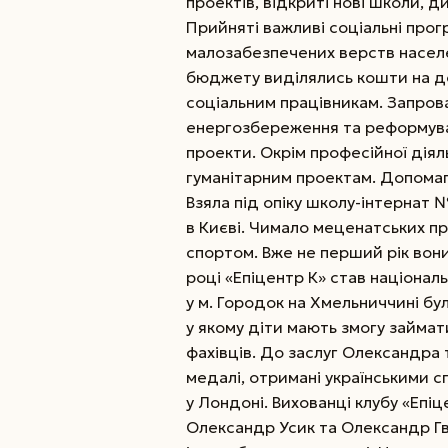
проектів, відкриті нові школи, д
Прийняті важливі соціальні прог
малозабезпечених верств населенн
бюджету виділялись кошти на д
соціальним працівникам. Запров
енергозбереження та реформуван
проекти. Окрім професійної діял
гуманітарним проектам. Допомаг
Взяла під опіку школу-інтернат 
в Києві. Чимало меценатських пр
спортом. Вже не перший рік вони
році «Епіцентр К» став націонал
у м. Городок на Хмельниччині бу
у якому діти мають змогу займа
фахівців. До заслуг Олександра 
медалі, отримані українськими сп
у Лондоні. Вихованці клубу «Епі
Олександр Усик та Олександр Гв