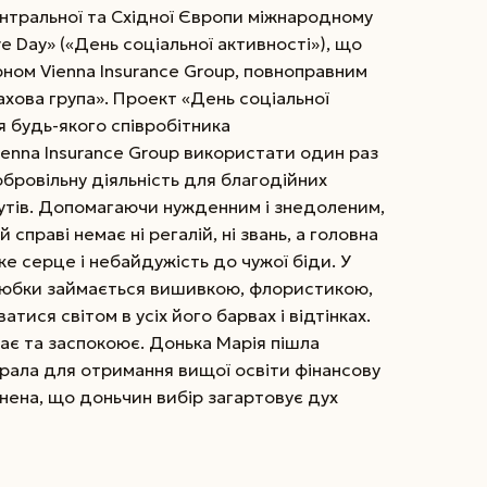
Центральної та Східної Європи міжнародному
ve Day» («День соціальної активності»), що
ом Vienna Insurance Group, повноправним
рахова група». Проект «День соціальної
я будь-якого співробітника
ienna Insurance Group використати один раз
обровільну діяльність для благодійних
тутів. Допомагаючи нуж­денним і знедоленим,
справі немає ні регалій, ні звань, а головна
ке серце і небайдужість до чужої біди. У
любки займається вишивкою, флористикою,
ися світом в усіх його барвах і відтінках.
ає та заспокоює. Донька Марія пішла
рала для отримання вищої освіти фінансову
нена, що доньчин вибір загартовує дух