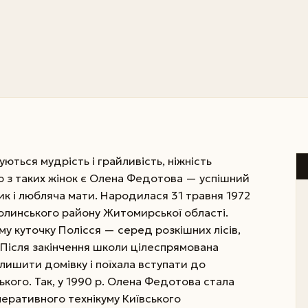
уються мудрість і грайливість, ніжність
ією з таких жінок є Олена Федотова — успішний
ик і любляча мати. Народилася 31 травня 1972
Волинського району Житомирської області.
у куточку Полісся — серед розкішних лісів,
. Після закінчення школи цілеспрямована
лишити домівку і поїхала вступати до
кого. Так, у 1990 р. Олена Федотова стала
еративного технікуму Київського