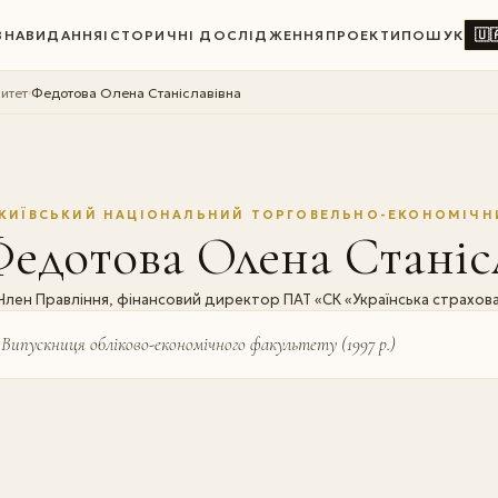
🇺
ВНА
ВИДАННЯ
ІСТОРИЧНІ ДОСЛІДЖЕННЯ
ПРОЕКТИ
ПОШУК
итет
Федотова Олена Станіславівна
›
КИЇВСЬКИЙ НАЦІОНАЛЬНИЙ ТОРГОВЕЛЬНО-ЕКОНОМІЧН
едотова Олена Станіс
Член Правління, фінансовий директор ПАТ «СК «Українська страхова
Випускниця обліково-економічного факультету (1997 р.)