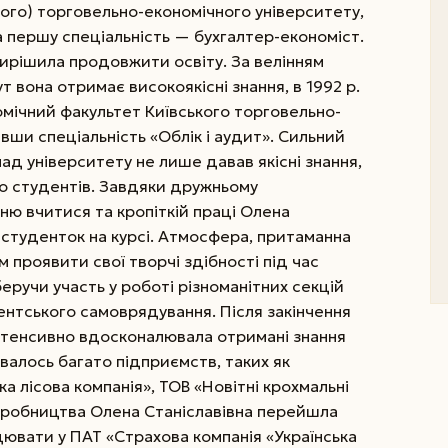
ого) торговельно-економічного університету,
 першу спеціальність — бухгалтер-економіст.
вирішила продовжити освіту. За велінням
 вона отримає високоякісні знання, в 1992 р.
омічний факультет Київського торговельно-
вши спеціальність «Облік і аудит». Сильний
д університету не лише давав якісні знання,
до студентів. Завдяки дружньому
ню вчитися та кропіткій праці Олена
студенток на курсі. Атмосфера, притаманна
 проявити свої творчі здібності під час
еручи участь у роботі різноманітних секцій
удентського самоврядування. Після закінчення
нтенсивно вдосконалювала отримані знання
ивалось багато підприємств, таких як
а лісова компанія», ТОВ «Но­вітні крохмальні
 виробництва Олена Станіславівна перейшла
цювати у ПАТ «Страхова компанія «Українська