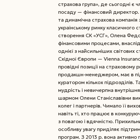
страхова група», де сьогодні є ч
посаду — фінансовий директор. 
та динамічна страхова компанія
українському ринку класичного с
створення СК «УСГ», Олена Федо
фінансовими процесами, внаслід
однієї з найсильніших світових с
Східної Європи — Vienna Insuran
провідні позиції на страховому р
продакшн-менеджером, має в під
куратором кількох підрозділів. 
мудрість і невичерпна внутрішня
шармом Олени Станіславівни вик
колег і партнерів. Чимало її вихо
навіть ті, хто працює в конкурую
з повагою і вдячністю. Прихильн
особливу увагу приділяє підтрим
програм. З 2013 р. вона активно