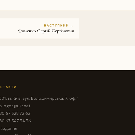
НАСТУПНИЙ →
Фоменко Сергій Сергійович
НТАКТИ
01, м. Київ, вул. Володимирська, 7, оф. 1
fo.logos@ukr.net
80 67 328 72 62
80 67 547 34 36
і видання