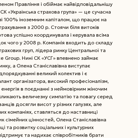
леном Правління і обіймає най­відповідальнішу
СК «Українська страхова група» — це сучасна
 зі 100% іноземним капіталом, що
працює на
трахування з 2000 р. Стоячи біля витоків
това успішно координувала і керувала всіма
ок чого у 2008 р. Компанія входить до складу
трахових груп, лідера ринку Центральної та
ce Group. Нині СК «УСГ» впевнено займає
инку, а Олена Станіславівна виступає
порядкуванні великий колектив і є
Талант організатора, високий професіоналізм,
 енергія в поєднанні з неймовірним жіночим
ликають величезну симпатію та повагу серед
ванців досягли висот у різних галузях, але
чих компаніях, ставляться до наставниці
ик сімейних цінностей, Олена Станіславівна
ці та розвитку соціальних і культурних
 підтримує та надихає співробітників брати