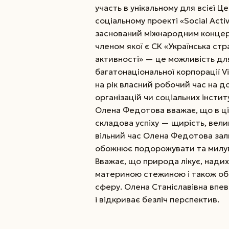
участь в унікальному для всієї 
соціальному проекті «Social Acti
заснований міжнародним концерн
членом якої є СК «Українська ст
активності» — це можливість дл
багатонаціональної корпорації V
на рік власний робочий час на д
організацій чи соціальних інсти
Олена Федотова вважає, що в цій 
складова успіху — щирість, вели
вільний час Олена Федотова за
обожнює подорожувати та милуват
Вважає, що природа лікує, надих
материною стежиною і також об
сферу. Олена Станіславівна впев
і відкриває безліч перспектив.