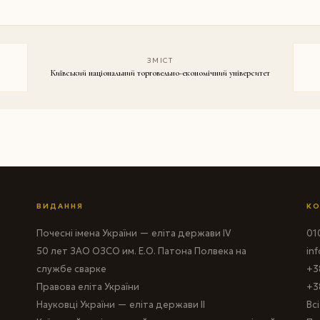
ЗМІСТ
Київський національний торговельно-економічний університет
ВИДАННЯ
КО
Почесні імена України — еліта держави IV
010
50 лет ЗАО ОЗСО им. Е.О. Патона Полвека на
in
службе сварке
+3
Правова еліта України
+3
Науковці України — еліта держави II
Вс