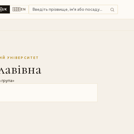

🇬🇧
UK
EN
ИЙ УНІВЕРСИТЕТ
лавівна
 група»