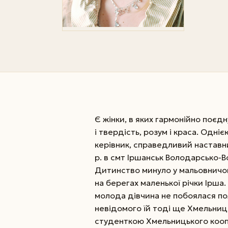
Є жінки, в яких гармонійно поєдн
і твердість, розум і краса. Одн
керівник, справедливий наставн
р. в смт Іршанськ Володарсько-
Дитинство минуло у мальовничом
на берегах маленької річки Ірша
молода дівчина не побоялася по
невідомого їй тоді ще Хмельниць
студенткою Хмельницького кооп