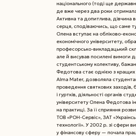
національного (тоді ще державн
де вже через два роки отримала
Активна та допитлива, дівчина 
серця, сподіваючись, що саме тут
Олена вступає на обліково-­екон
економічного університету, обра
професорсько-викладацький скла
але й висував посилені вимоги 
студентському колективу, бажан
Федотова стає однією з кращих 
Alma Mater, дозволяла студентам
проведення святкових заходів, б
і гуртків, діяльності органів ст
університету Олена Федотова і
на практиці. За її сприяння розв
ТОВ «РОН-­Сервіс», ЗАТ «Українськ
технології». У 2002 р. зі сфери
у фінансову сферу — почала пра