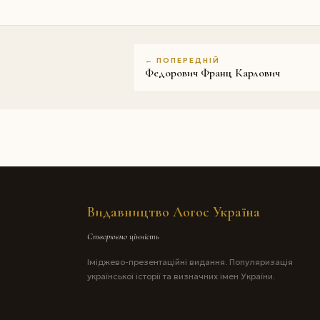
← ПОПЕРЕДНІЙ
Федорович Франц Карлович
Видавництво Логос Україна
Створюємо цінність
Іміджево-презентаційні видання. Популяризація
української історії та визначних імен України.