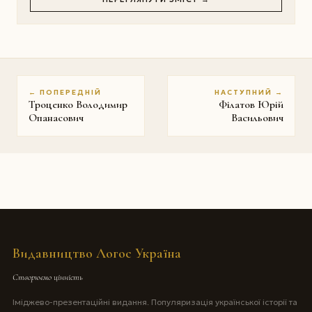
← ПОПЕРЕДНІЙ
НАСТУПНИЙ →
Троценко Володимир
Філатов Юрій
Опанасович
Васильович
Видавництво Логос Україна
Створюємо цінність
Іміджево-презентаційні видання. Популяризація української історії та