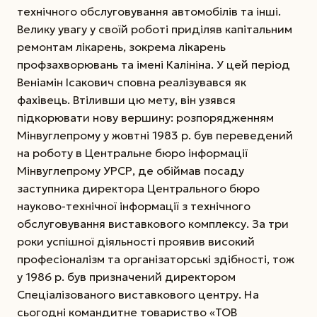
технічного обслуговування автомобілів та інші.
Велику увагу у своїй роботі приділяв капітальним
ремонтам лікарень, зокрема лікарень
профзахворювань та імені Калініна. У цей період
Веніамін Ісакович сповна реалізувався як
фахівець. Втіливши цю мету, він узявся
підкорювати нову вершину: розпорядженням
Мінвуглепрому у жовтні 1983 р. був переведений
на роботу в Центральне бюро інформації
Мінвуглепрому УРСР, де обіймав посаду
заступника директора Центрального бюро
науково-технічної інформації з технічного
обслуговування виставкового комплексу. За три
роки успішної діяльності проявив високий
професіоналізм та організаторські здібності, тож
у 1986 р. був призначений директором
Спеціалізованого виставкового центру. На
сьогодні командитне товариство «ТОВ