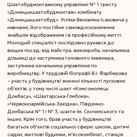
Шахтобудмонтажному управлінні № 1 тресту
«Донецькшахтобудмонтаж» комбінату
«Донецькшахтобуд». Успіхи Веніаміна Ісаковича у
навчанні, його постійне самовдосконалення
знайшли відображення і в професійному житті.
Молодий спеціаліст послідовно рухався до
вищих посад: від майстра, виконроба, начальника
дільниці до заступника головного інженера,
заступника начальника управління по
виробництву.
У трудовій біографії В.І. Фарберова
– участь у будівництві значної кількості пускових
об’єктів, у тому числі шахт «Комсомолець
Донбасу», «Шахтарська-Глибока»,
«Червоноармійська-Західна», Південно-
Донбаська № 1 і № 3, шахти ім. Скочинського та
інших. Крім того, брав участь у будівництві
багатьох об’єктів соціальної сфери: школи, дитячі
садки, житлові будинки, м’ясокомбінат, станція