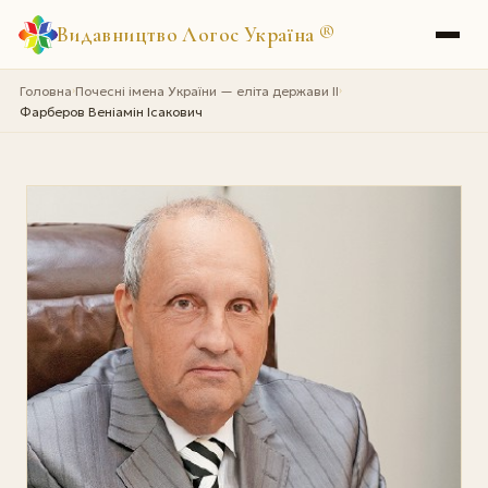
Видавництво Логос Україна
®
Головна
Почесні імена України — еліта держави II
›
›
Фарберов Веніамін Ісакович