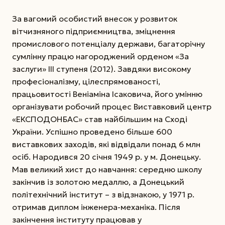
За вагомий особистий внесок у розвиток
вітчизняного підприємництва, зміцнення
промислового потенціалу держави, багаторічну
сумлінну працю нагороджений орденом «За
заслуги» ІІІ ступеня (2012). Завдяки високому
професіоналізму, цілеспрямованості,
працьовитості Веніаміна Ісаковича, його умінню
організувати робочий процес Виставковий центр
«ЕКСПОДОНБАС» став найбільшим на Сході
України. Успішно проведено більше 600
виставкових заходів, які відвідали понад 6 млн
осіб. Народився 20 січня 1949 р. у м. Донецьку.
Мав великий хист до навчання: середню школу
закінчив із золотою медаллю, а Донецький
політехнічний інститут – з відзнакою, у 1971 р.
отримав диплом інженера-механіка. Після
закінчення інституту працював у