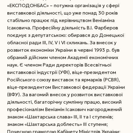
«ЕКСПОДОНБАС» – потужна організація у сфері
виставкової діяльності, що уже понад 30 років
стабільно працює під керівництвом Веніаміна
Ісаковича. Професійну діяльність В.І. Фарберов
поєднує з депутатською: обирався до Донецької
обласної ради ІІІ, IV, V і VI скликань. За внесок у
розвиток економіки України в червні 1993 р. був
обраний дійсним членом Академії економічних
наук. Є членом Ради директорів Всесвітньої
виставкової індустрії (УФІ), віце-президентом
Російського союзу виставок та ярмарків (РСВЯ),
віце-президентом Виставкової федерації України
(ВФУ). За вагомий внесок у розвиток виставкової
діяльності, багаторічну сумлінну працю, високий
професіоналізм Веніамін Ісакович нагороджений
знаком «Шахтарська слава» ІІІ, ІІ та І ступенів;
знаком «Шахтарська доблесть» ІІІ ступеня;
Почесною грамотою Кабінету Міністрів України;