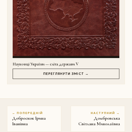
Науковці України — еліта держави V
ПЕРЕГЛЯНУТИ ЗМІСТ →
← ПОПЕРЕДНІЙ
НАСТУПНИЙ →
Доброскок Ірина
Домбровська
Іванівна
Світлана Миколаївна