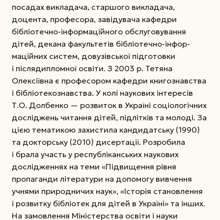
посадах викладача, старшого викладача,
доцента, професора, завідувача кафедри
бібліотечно-інформаційного обслуго­вування
дітей, декана факультетів бібліотечно-інфор­
маційних систем, довузівської підготовки
і післядипломної освіти. З 2003 р. Тетяна
Олексіївна є професором кафедри книгознавства
і бібліотекознавства. У колі наукових інтересів
Т.О. Долбенко — розвиток в Україні соціологічних
досліджень читання дітей, підлітків та молоді. За
цією тематикою захистила кандидатську (1990)
та докторську (2010) дисертації. Розробила
і брала участь у республіканських наукових
дослідженнях на теми «Підвищення рівня
пропаганди літератури на допомогу вивчення
учнями природничих наук», «Історія становлення
і розвитку бібліотек для дітей в Україні» та інших.
На замовлення Міністерства освіти і науки