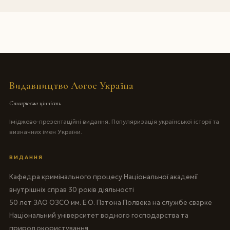
Видавництво Логос Україна
Створюємо цінність
Іміджево-презентаційні видання. Популяризація української історії та
визначних імен України.
ВИДАННЯ
Кафедра кримінального процесу Національної академії
внутрішніх справ 30 років діяльності
50 лет ЗАО ОЗСО им. Е.О. Патона Полвека на службе сварке
Національний університет водного господарства та
природокористування