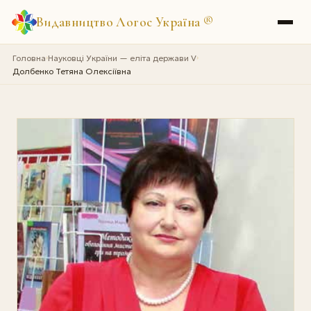
Видавництво Логос Україна
®
Головна
Науковці України — еліта держави V
›
›
Долбенко Тетяна Олексіївна