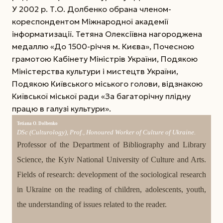
У 2002 р. Т.О. Долбенко обрана членом-
кореспондентом Міжнародної академії
інформатизації. Тетяна Олексіївна нагороджена
медаллю «До 1500-річчя м. Києва», Почесною
грамотою Кабінету Міністрів України, Подякою
Міністерства культури і мистецтв України,
Подякою Київського міського голови, відзнакою
Київської міської ради «За багаторічну плідну
працю в галузі культури».
Tetiana O. Dolbenko
DSc (Culturology), Prof., Honoured Worker of Culture of Ukraine.
Professor of the Department of Bibliography and Library
Science, the Kyiv National University of Culture and Arts.
Fields of research: development of the sociological research
in Ukraine on the reading of children, adolescents, youth,
the understanding of issues related to the reader.