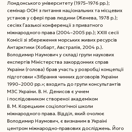
Лондонського університету (1975–1976 рр.);
семінар ООН з питання національних та місцевих
установ у сфері прав людини (Женева, 1978 р.);
сесіях Гаазької конференції з приватного
міжнародного права (2004–2005 рр.); XXIII сесії
Комісії зі збереження морських живих ресурсів
Антарктики (Хобарт, Австралія, 2004 р.).
Володимир Наумович у складі групи наукових
експертів Міністерства закордонних справ
України (голова) брав участь у розробці концепції
підготовки «Зібрання чинних договорів України
1990–2000 рр.»; входить до групи консультантів
МЗС України. В. Н. Денисов є учнем
і послідовником створеної академіком
В. М. Корецьким соціологічної школи
міжнародного права. Відділ, який очолює
Володимир Наумович, є визнаним в Украї­ні
центром міжнародно-правових досліджень. Його