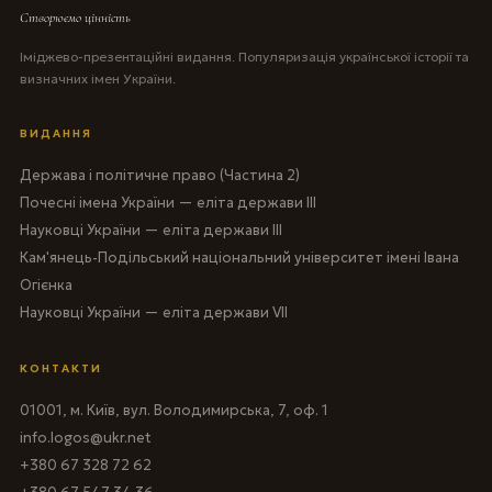
Створюємо цінність
Іміджево-презентаційні видання. Популяризація української історії та
визначних імен України.
ВИДАННЯ
Держава і політичне право (Частина 2)
Почесні імена України — еліта держави III
Науковці України — еліта держави III
Кам'янець-Подільський національний університет імені Івана
Огієнка
Науковці України — еліта держави VII
КОНТАКТИ
01001, м. Київ, вул. Володимирська, 7, оф. 1
info.logos@ukr.net
+380 67 328 72 62