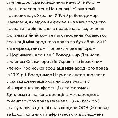
ступінь доктора юридичних наук. З 1996 р. —
член-кореспондент Національної академії
правових наук України.
У 1999 р. Володимир
Наумович, як відомий фахівець з міжнародного
права та порівняльного правознавства, очолив
Організаційний комітет зі створення Української
асоціації міжнародного права та був обраний її
віце-президентом і голов­ним редактором
«Щорічника» Асоціації. Володимир Денисов
є членом Спілки юристів України та іноземним
членом Російської асоціації міжнародного права
(з 1991 р.). Володимир Наумович неодноразово
у складі делегації України брав участь у
міжнародних конференціях та форумах:
Дипломатична конференція з міжнародного
гуманітарного права (Женева, 1974–1977 рр.);
стажування в центрі прав людини ООН (Женева)
та Школі східних та африканських досліджень