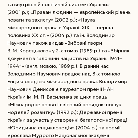
та внут­рішній політичній системі України»
(2001 р.); «Правам людини — європейський рівень
поваги та захисту» (2002 р.); «Наука
міжнародного права в Украї­ні. XIX — перша
половина XX ст.» (2004 р.) та ін. Володимир
Наумович також видав «Вибрані твори
В. М. Корецького» у 2-х томах (1989 р.) та «Збірник
документів “Злочини нацистів на Україні. 1941–
1944”» (англ. мовою, 1989 р.). В даний час
Володимир Наумович працює над 3-х томною
Енциклопедією міжнародного права. Володимир
Наумович Денисов є лауреатом премії НАН
України ім. М. П. Василенка за цикл праць
«Міжнародне право і світовий порядок: пошук
моделей розвитку» (1992 р.); ­Держав­ної премії
України за участь у створенні багатотомної праці
«Юридична енциклопедія» (2004 р.) та премії
Ярослава Мудрого Національної академії