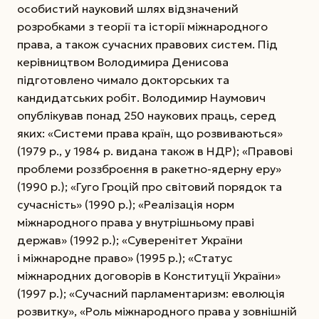
особистий науковий шлях відзначений
розробками з теорії та історії міжнародного
права, а також сучасних правових систем. Під
керівництвом Володимира Денисова
підготовлено чимало докторських та
кандидатських робіт. Володимир Наумович
опублікував понад 250 наукових праць, серед
яких: «Системи права країн, що розвиваються»
(1979 р., у 1984 р. видана також в НДР); «Правові
проблеми роззброєння в ракетно-ядерну еру»
(1990 р.); «Гуго Гроцій про світовий порядок та
сучасність» (1990 р.); «Реалізація норм
міжнародного права у внутрішньому праві
держав» (1992 р.); «Суверенітет України
і міжнародне право» (1995 р.); «Статус
міжнародних договорів в Конституції Украї­ни»
(1997 р.); «Сучасний парламентаризм: еволюція
розвит­ку», «Роль міжнародного права у зовнішній