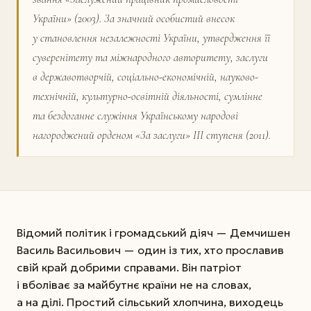
України» (2003). За значний особистий внесок
у станов­лення незалежності України, утвердження її
суверенітету та міжнародного авторитету, заслуги
в державотворчій, соціально-економічній, науково-
технічній, культурно-освітній діяльності, сумлінне
та бездоганне служіння Українському народові
нагороджений орденом «За заслуги» ІІІ ступеня (2011).
Відомий політик і громадський діяч — Демчишен
Василь Васильович — один із тих, хто прославив
свій край добрими справами. Він патріот
і вболіває за майбутнє країни не на словах,
а на ділі. Простий сільський хлопчина, виходець