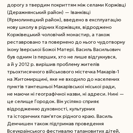
дорогу з твердим покриттям між селами Коржівці
(­Деражнянський район) — Іванківці
(Ярмолинецкий район), введено в експлуатацію
нову школу в рідних Коржівцях, відроджено
Коржівецький чоловічий монастир, а також
реставровано та повернено до нього чудотворну
ікону Іверської Божої Матері. Василь Васильович
був одним із перших, хто не лише відгукнувся,
а й у 2012 р. вирішив проблему жителів
трьохтисячного військового містечка Макарів-1
на Житомирщині, яке не входило до населених
пунктів тамтешньої Макарівської міської ради,
не маючи ні географічної назви, ні адреси. Нині —
це селище Городок. Він усіляко сприяє
відродженню духовності, культурних
та історичних пам’яток рідного краю. Василь
Демчишен також підтримав проведення
Всеукраїнського фестивалю талановитих дітей,