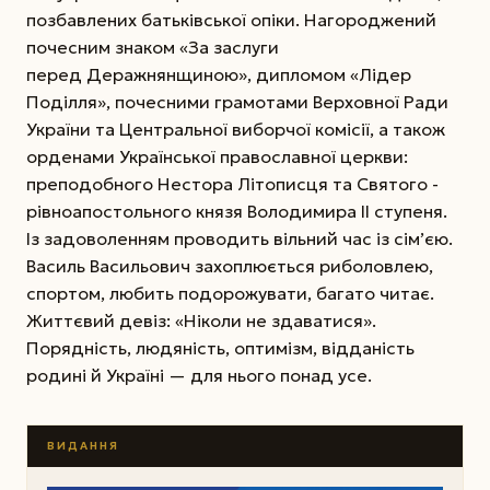
позбавлених батьківської опіки. Нагороджений
почесним знаком «За заслуги
перед Деражнянщиною», дипломом «Лідер
Поділля», почесними грамотами Верховної Pади
України та Центральної виборчої комісії, а також
орденами Української православної церкви:
преподобного Нестора Літописця та Святого ­
рівноапостольного князя Володимира II ступеня.
Із задоволенням проводить вільний час із сім’єю.
Василь Васильович захоплюється риболовлею,
спортом, любить подорожувати, багато читає.
Життєвий девіз: «Ніколи не здаватися».
Порядність, людяність, оптимізм, відданість
родині й Україні — для нього понад усе.
ВИДАННЯ