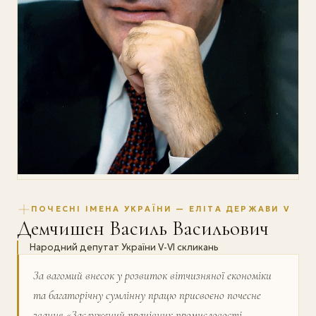
ПОЧЕСНІ ІМЕНА УКРАЇНИ — ЕЛІТА ДЕРЖАВИ V
Демчишен Василь Васильович
Народний депутат України V-VI скликань
За вагомий внесок у розвиток вітчизняної економіки
та багаторічну сумлінну працю присвоєно почесне
звання «Заслужений працівник промисловості