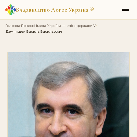
Видавництво Логос Україна
®
Головна
Почесні імена України — еліта держави V
›
›
Демчишен Василь Васильович