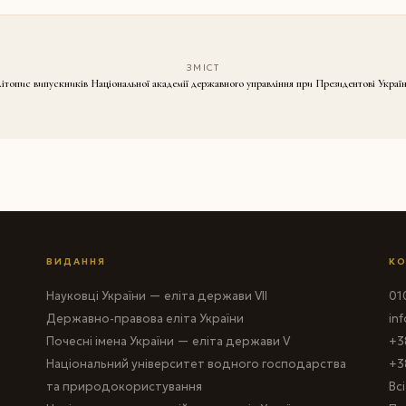
ЗМІСТ
ітопис випускників Національної академії державного управління при Президентові Украї
ВИДАННЯ
КО
Науковці України — еліта держави VII
010
Державно-правова еліта України
in
Почесні імена України — еліта держави V
+3
Національний університет водного господарства
+3
та природокористування
Вс