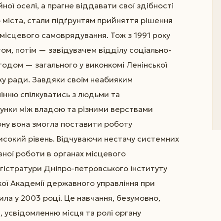
ої оселі, а прагне віддавати свої здібності
о міста, стали підґрунтям прийняття рішення
 місцевого самоврядування. Тож з 1991 року
ом, потім — завідувачем відділу соціально-
годом — загального у виконкомі Ленінської
ку ради. Завдяки своїм неабияким
інню спілкуватись з людьми та
унки між владою та різними верствами
ну вона змогла поставити роботу
високий рівень. Відчуваючи нестачу системних
івної роботи в органах місцевого
гістратури Дніпро-петровського інституту
кої Академії державного управління при
ила у 2003 році. Це навчання, безумовно,
 усвідомленню місця та ролі органу