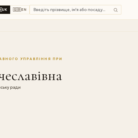

🇬🇧
UK
EN
АВНОГО УПРАВЛІННЯ ПРИ
чеславівна
вську ради