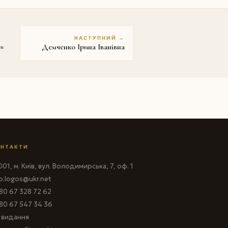
НАСТУПНИЙ →
Демченко Ірина Іванівна
ни
НТАКТИ
01, м. Київ, вул. Володимирська, 7, оф. 1
fo.logos@ukr.net
80 67 328 72 62
80 67 547 34 36
і видання