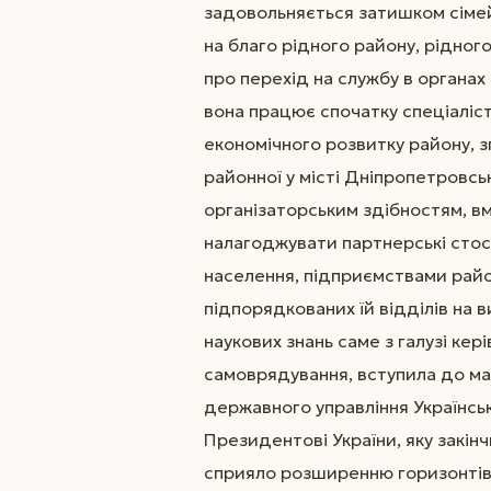
задовольняється затишком сімейн
на благо рідного району, рідног
про перехід на службу в органах
вона працює спочатку спеціаліст
економічного розвитку району, з
районної у місті Дніпропетровсь
організаторським здібностям, вм
налагоджувати партнерські стос
населення, підприємствами райо
підпорядкованих їй відділів на 
наукових знань саме з галузі кер
самоврядування, вступила до ма
державного управління Українсь
Президентові України, яку закінч
сприяло розширенню горизонтів,