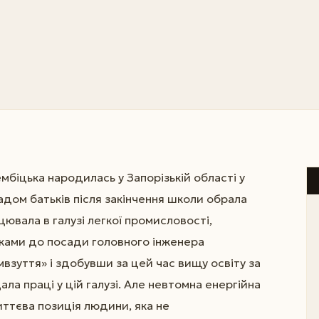
біцька народилась у Запорізькій області у
ладом батьків після закінчення школи обрала
ювала в галузі легкої промисловості,
ами до посади головного інженера
взуття» і здобувши за цей час вищу освіту за
ла праці у цій галузі. Але невтомна енергійна
иттєва позиція людини, яка не