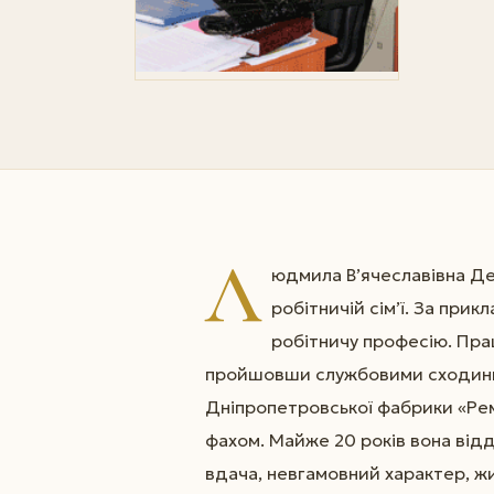
Л
юдмила В’ячеславівна Дем
робітничій сім’ї. За прик
робітничу професію. Прац
пройшовши службовими сходинк
Дніпропетровської фабрики «Рем
фахом. Майже 20 років вона відда
вдача, невгамовний характер, ж