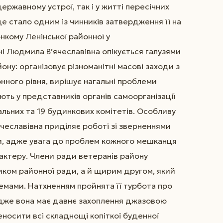
ержавному устрої, так і у житті пересічних
е стало одним із чинників затвердження її на
нкому Ленінської районної у
і Людмила В’ячеславівна опікується галузями
ону: організовує різноманітні масові заходи з
нного рівня, вирішує нагальні проблеми
ють у представників органів самоорганізації
тальних та 19 будинкових комітетів. Особливу
ячеславівна приділяє роботі зі зверненнями
и, адже увага до проблем кожного мешканця
рактеру. Члени ради ветеранів району
иком районної ради, а й щирим другом, який
лемами. Натхненням пройнята її турбота про
 адже вона має давнє захоплення джазовою
еносити всі складнощі копіткої буденної