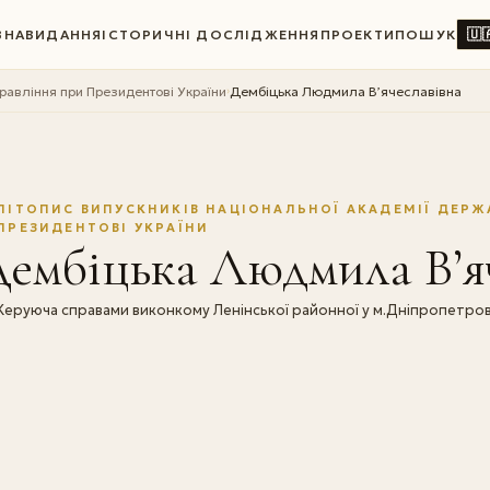
🇺
ВНА
ВИДАННЯ
ІСТОРИЧНІ ДОСЛІДЖЕННЯ
ПРОЕКТИ
ПОШУК
правління при Президентові України
Дембіцька Людмила В’ячеславівна
›
ЛІТОПИС ВИПУСКНИКІВ НАЦІОНАЛЬНОЇ АКАДЕМІЇ ДЕРЖ
ПРЕЗИДЕНТОВІ УКРАЇНИ
ембіцька Людмила В’я
Керуюча справами виконкому Ленінської районної у м.Дніпропетро