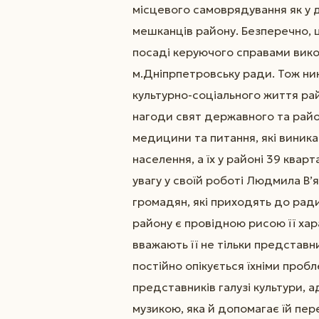
місцевого самоврядування як у д
мешканців району. Безперечно, ц
посаді керуючого справами вико
м.Дніпрпетровську ради. Тож нин
культурно-соціального життя рай
нагоди свят державного та райо
медицини та питання, які виника
населення, а їх у районі 39 квар
увагу у своїй роботі Людмила В’
громадян, які приходять до рад
району є провідною рисою її ха
вважають її не тільки представн
постійно опікується їхніми проб
представників галузі культури,
музикою, яка й допомагає їй пер