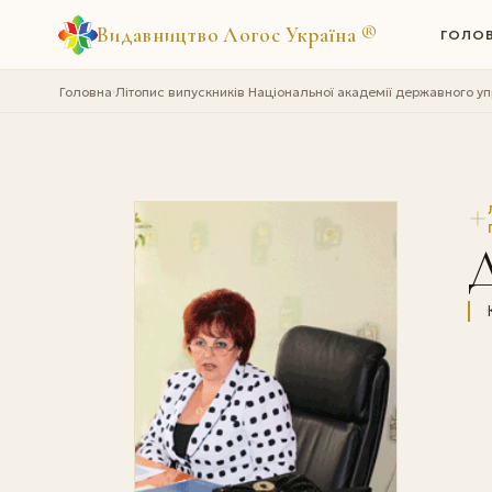
Видавництво Логос Україна
®
ГОЛО
Головна
Літопис випускників Національної академії державного у
›
Д