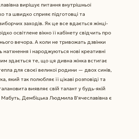
славівна вирішує питання внутрішньої
тко та швидко сприяє підготовці та
борчих заходів. Як це все вдається жінці-
рідко освітлене вікно її кабінету свідчить про
знього вечора. А коли не тривожать дзвінки
 натхнення і народжуються нові креативні
им здається те, що ця дивна жінка встигає
епла для своєї великої родини — двох синів,
а, який так полюбляє її цікаві розповіді та
талановита виявляє свій талант у будь-якій
. Мабуть, Дембіцька Людмила В’ячеславівна є