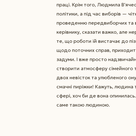
праці. Крім того, Людмила В’яче
політики, а під час виборів — чі
проведенню передвиборчих та ви
керівнику, сказати важко, але не
те, що роботи їй вистачає до пі
щодо поточних справ, приходить
задуми. І вже просто надзвичайн
створити атмосферу сімейного т
двох невісток та улюбленого онук
смачні пиріжки! Кажуть, людина 
сфері, хоч би де вона опинилась
саме такою людиною.