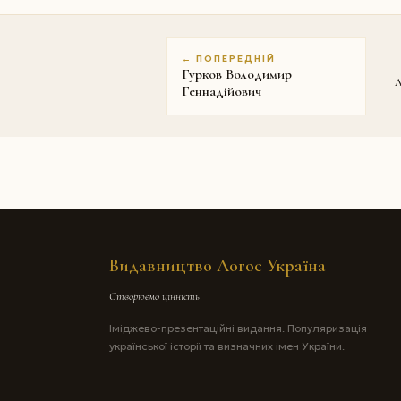
← ПОПЕРЕДНІЙ
Гурков Володимир
Л
Геннадійович
Видавництво Логос Україна
Створюємо цінність
Іміджево-презентаційні видання. Популяризація
української історії та визначних імен України.