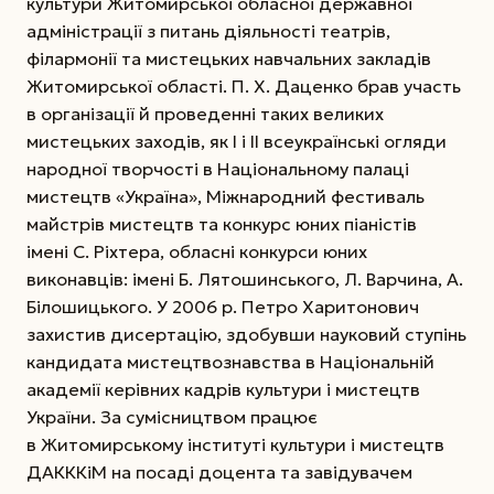
культури Житомирської обласної державної
адміністрації з питань діяльності театрів,
філармонії та мистецьких навчальних закладів
Житомирської області. П. Х. Даценко брав участь
в організації й проведенні таких великих
мистецьких заходів, як І і ІІ всеукраїнські огляди
народної творчості в Національному палаці
мистецтв «Україна», Міжнародний фестиваль
майстрів мистецтв та конкурс юних піаністів
імені С. Ріхтера, обласні конкурси юних
виконавців: імені Б. Лятошинського, Л. Варчина, А.
Білошицького. У 2006 р. Петро Харитонович
захистив дисер­тацію, здобувши науковий ступінь
кандидата мистецтвознавства в Національній
академії керівних кадрів культури і мистецтв
України. За сумісництвом працює
в Житомирському інституті культури і мистецтв
ДАКККіМ на посаді доцента та завідувачем