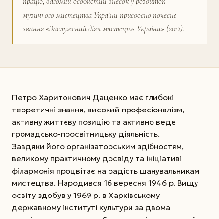
працю, вагомий особистий внесок у розвиток
музичного мистецтва України присвоєно почесне
звання «Заслужений діяч мистецтв України» (2012).
Петро Харитонович Даценко має глибокі
теоретичні знання, високий професіоналізм,
активну життєву позицію та активно веде
громадсько-просвітницьку діяльність.
Завдяки його організаторським здібностям,
великому практичному досвіду та ініціативі
філармонія процвітає на радість шанувальникам
мистецтва. Народився 16 вересня 1946 р. Вищу
освіту здобув у 1969 р. в Харківському
державному інституті культури за двома