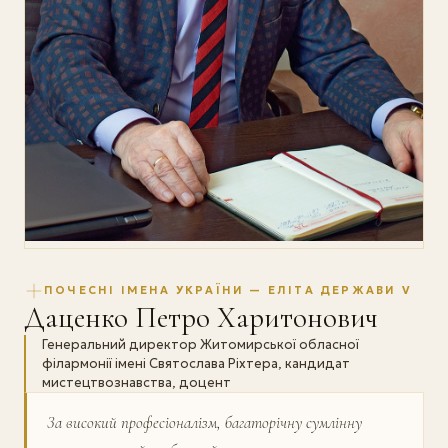
ПОЧЕСНІ ІМЕНА УКРАЇНИ — ЕЛІТА ДЕРЖАВИ V
Даценко Петро Харитонович
Генеральний директор Житомирської обласної
філармонії імені Святослава Ріхтера, кандидат
мистецтвознавства, доцент
За високий професіоналізм, багаторічну сумлінну