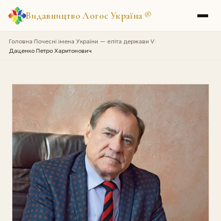
Видавництво Логос Україна
®
Головна
Почесні імена України — еліта держави V
›
›
Даценко Петро Харитонович