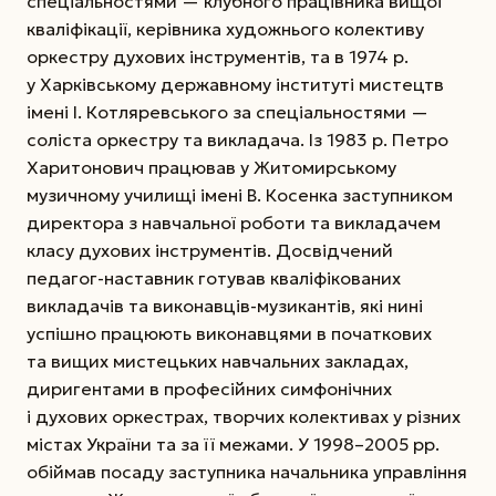
спеціальностями — клубного працівника вищої
кваліфікації, керівника художнього колективу
оркестру духових інструментів, та в 1974 р.
у Харківському державному інституті мистецтв
імені І. Котляревського за спеціальностями —
соліста оркестру та викладача. Із 1983 р. Петро
Харитонович працював у Житомирському
музичному училищі імені В. Косенка заступником
директора
з навчальної роботи та викладачем
класу духових інструментів. Досвідчений
педагог-наставник готував кваліфікованих
викладачів та виконавців-музикантів, які нині
успішно працюють виконавцями в початкових
та вищих мистецьких навчальних закладах,
диригентами в професійних симфонічних
і духових оркестрах, творчих колективах у різних
містах України та за її межами. У 1998–2005 рр.
обіймав посаду заступника начальника управління