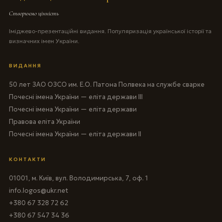
Створюємо цінність
Іміджево-презентаційні видання. Популяризація української історії та
визначних імен України.
ВИДАННЯ
50 лет ЗАО ОЗСО им. Е.О. Патона Полвека на службе сварке
Почесні імена України — еліта держави III
Почесні імена України — еліта держави
Правова еліта України
Почесні імена України — еліта держави II
КОНТАКТИ
01001, м. Київ, вул. Володимирська, 7, оф. 1
info.logos@ukr.net
+380 67 328 72 62
+380 67 547 34 36