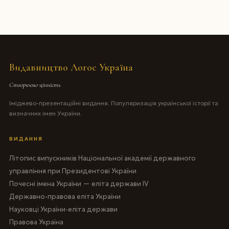
Видавництво Логос Україна
Створюємо цінність
Іміджево-презентаційні видання. Популяризація української історії та
визначних імен України.
ВИДАННЯ
Літопис випускників Національної академії державного
управління при Президентові України
Почесні імена України — еліта держави IV
Державно-правова еліта України
Науковці України-еліта держави
Правова Україна