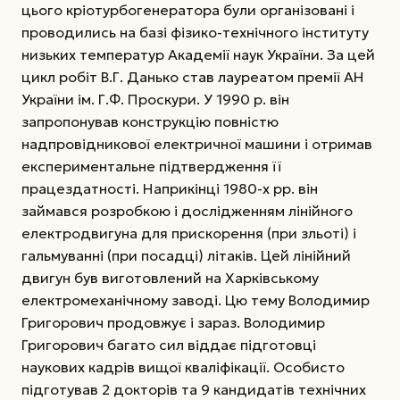
цього кріотурбогенератора були організовані і
проводились на базі фізико-технічного інституту
низьких температур Академії наук України. За цей
цикл робіт В.Г. Данько став лауреатом премії АН
України ім. Г.Ф. Проскури. У 1990 р. він
запропонував конструкцію повністю
надпровідникової електричної машини і отримав
експериментальне підтвердження її
працездатності. Наприкінці 1980-х рр. він
займався розробкою і дослідженням лінійного
електродвигуна для прискорення (при зльоті) і
гальмуванні (при посадці) літаків. Цей лінійний
двигун був виготовлений на Харківському
електромеханічному заводі. Цю тему Володимир
Григорович продовжує і зараз. Володимир
Григорович багато сил віддає підготовці
наукових кадрів вищої кваліфікації. Особисто
підготував 2 докторів та 9 кандидатів технічних