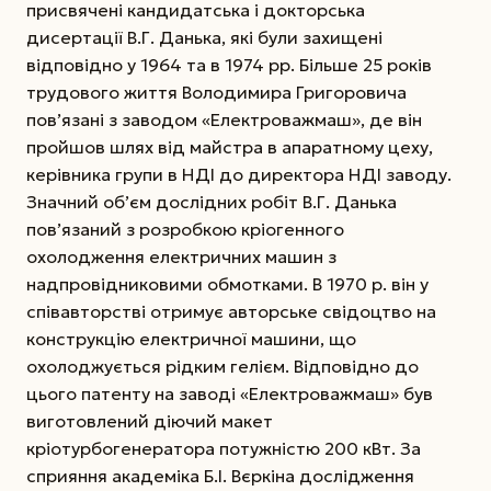
присвячені кандидатська і докторська
дисертації В.Г. Данька, які були захищені
відповідно у 1964 та в 1974 рр. Більше 25 років
трудового життя Володимира Григоровича
пов’язані з заводом «Електроважмаш», де він
пройшов шлях від майстра в апаратному цеху,
керівника групи в НДІ до директора НДІ заводу.
Значний об’єм дослідних робіт В.Г. Данька
пов’язаний з розробкою кріогенного
охолодження електричних машин з
надпровідниковими обмотками. В 1970 р. він у
співавторстві отримує авторське свідоцтво на
конструкцію електричної машини, що
охолоджується рідким гелієм. Відповідно до
цього патенту на заводі «Електроважмаш» був
виготовлений діючий макет
кріотурбогенератора потужністю 200 кВт. За
сприяння академіка Б.І. Вєркіна дослідження