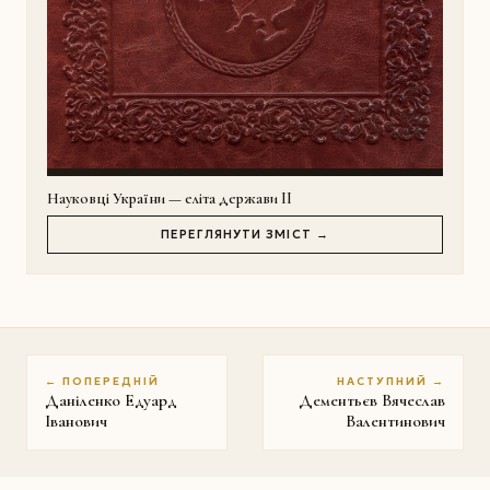
Науковці України — еліта держави II
ПЕРЕГЛЯНУТИ ЗМІСТ →
← ПОПЕРЕДНІЙ
НАСТУПНИЙ →
Даніленко Едуард
Дементьєв Вячеслав
Iванович
Валентинович