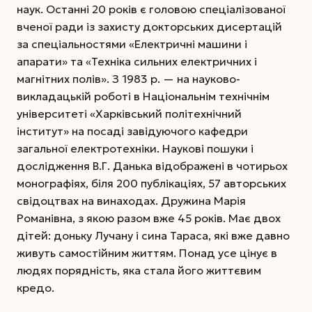
наук. Останні 20 років є головою спеціалізованої
вченої ради із захисту докторських дисертацій
за спеціальностями «Електричні машини і
апарати» та «Техніка сильних електричних і
магнітних полів». З 1983 р. — на науково-
викладацькій роботі в Національнім технічнім
університеті «Харківський політехнічний
інститут» на посаді завідуючого кафедри
загальної електротехніки. Наукові пошуки і
дослідження В.Г. Данька відображені в чотирьох
монографіях, біля 200 публікаціях, 57 авторських
свідоцтвах на винаходах. Дружина Марія
Романівна, з якою разом вже 45 років. Має двох
дітей: доньку Лучану і сина Тараса, які вже давно
живуть самостійним життям. Понад усе цінує в
людях порядність, яка стала його життєвим
кредо.