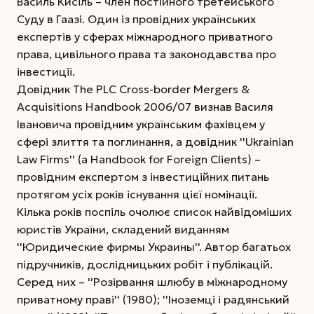
Василь Кисіль – член постійного третейського
Суду в Гаазі. Один із провідних українських
експертів у сферах міжнародного приватного
права, цивільного права та законодавства про
інвестиції.
Довідник The PLC Cross-border Mergers &
Acquisitions Handbook 2006/07 визнав Василя
Івановича провідним українським фахівцем у
сфері злиття та поглинання, а довідник ''Ukrainian
Law Firms'' (a Handbook for Foreign Clients) –
провідним експертом з інвестиційних питань
протягом усіх років існування цієї номінації.
Кілька років поспіль очолює список найвідоміших
юристів України, складений виданням
''Юридические фирмы Украины''. Автор багатьох
підручників, дослідницьких робіт і публікацій.
Серед них – ''Розірвання шлюбу в міжнародному
приватному праві'' (1980); ''Іноземці і радянський