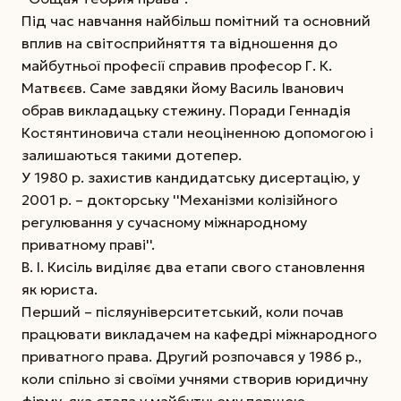
Під час навчання найбільш помітний та основний
вплив на світосприйняття та відношення до
майбутньої професії справив професор Г. К.
Матвєєв. Саме завдяки йому Василь Іванович
обрав викладацьку стежину. Поради Геннадія
Костянтиновича стали неоціненною допомогою і
залишаються такими дотепер.
У 1980 р. захистив кандидатську дисертацію, у
2001 р. – докторську ''Механізми колізійного
регулювання у сучасному міжнародному
приватному праві''.
В. І. Кисіль виділяє два етапи свого становлення
як юриста.
Перший – післяуніверситетський, коли почав
працювати викладачем на кафедрі міжнародного
приватного права. Другий розпочався у 1986 р.,
коли спільно зі своїми учнями створив юридичну
фірму, яка стала у майбутньому першою