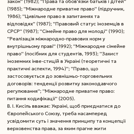
закон'' (1982); ''Права та обов'язки батьків і дітей''
(1985); ''Міжнародне приватне право'' (підручник,
1986); ''Цивільне право в запитаннях та
відповідях'' (1987); ''Правовий статус іноземців в
СРСР'' (1987); ''Сімейне право для молоді'' (1990);
''Реалізація міжнародно-правових норм у
внутрішньому праві'' (1992); ''Міжнародне сімейне
право'' (посібник для студентів, 1993); ''Захист
іноземних інве-стицій в Україні (теоретичні та
практичні аспекти, 1994)''; ''Право, що
застосовується до зовнішньо-торговельних
договорів: тенденції розвитку законодавчого
регулювання''; ''Міжнародне приватне право:
питання кодифікації'' (2005).
В. І. Кисіль вважає: Україні, щоб приєднатися до
Європейського Союзу, треба насамперед
усвідомити суть і значення принципу та концепції
верховенства права, за яким прагне жити