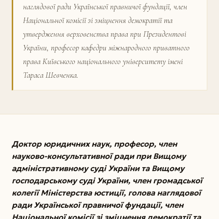
наглядової ради Української правничої фундації, член
Національної комісії зі зміцнення демократії та
утвердження верховенства права при Президентові
України, професор кафедри міжнародного приватного
права Київського національного університету імені
Тараса Шевченка.
Доктор юридичних наук, професор, член
науково-консультативної ради при Вищому
адміністративному суді України та Вищому
господарському суді України, член громадської
колегії Міністерства юстиції, голова наглядової
ради Української правничої фундації, член
Національної комісії зі зміцнення демократії та