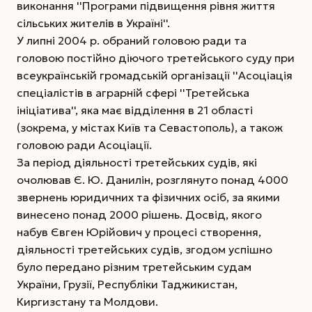
виконання ''Програми підвищення рівня життя
сільських жителів в Україні''.
У липні 2004 р. обраний головою ради та
головою постійно діючого третейського суду при
всеукраїнській громадській організації ''Асоціація
спеціалістів в аграрній сфері ''Третейська
ініціатива'', яка має відділення в 21 області
(зокрема, у містах Київ та Севастополь), а також
головою ради Асоціації.
За період діяльності третейських судів, які
очолював Є. Ю. Данилін, розглянуто понад 4000
звернень юридичних та фізичних осіб, за якими
винесено понад 2000 рішень. Досвід, якого
набув Євген Юрійович у процесі створення,
діяльності третейських судів, згодом успішно
було передано різним третейським судам
України, Грузії, Республіки Таджикистан,
Киргизстану та Молдови.