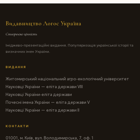
Видавництво Логос Україна
Створюємо цінність
Іміджево-презентаційні видання. Популяризація української історії та
визначних імен України.
ВИДАННЯ
Житомирський національний агро-екологічний університет
Науковці України — еліта держави VIII
Науковці України-еліта держави
Почесні імена України — еліта держави V
Науковці України — еліта держави II
КОНТАКТИ
01001, м. Київ, вул. Володимирська, 7, оф. 1