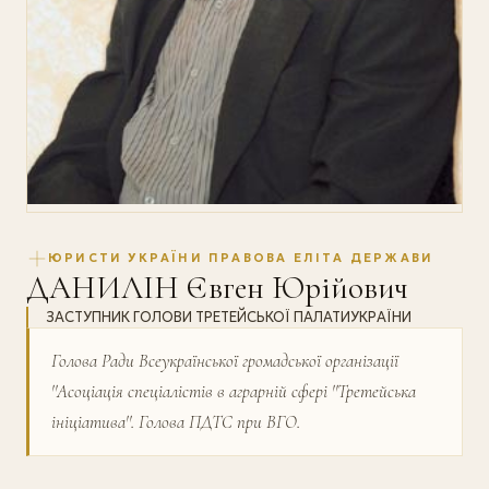
ЮРИСТИ УКРАЇНИ ПРАВОВА ЕЛІТА ДЕРЖАВИ
ДАНИЛІН Євген Юрійович
ЗАСТУПНИК ГОЛОВИ ТРЕТЕЙСЬКОЇ ПАЛАТИУКРАЇНИ
Голова Ради Всеукраїнської громадської організації
''Асоціація спеціалістів в аграрній сфері ''Третейська
ініціатива''. Голова ПДТС при ВГО.