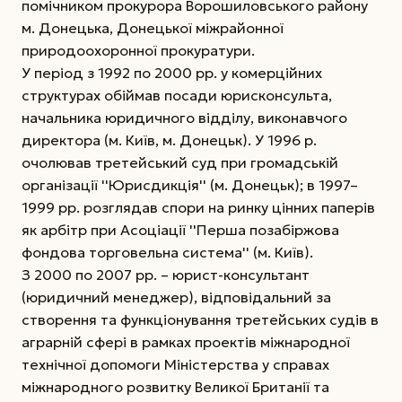
помічником прокурора Ворошиловського району
м. Донецька, Донецької міжрайонної
природоохоронної прокуратури.
У період з 1992 по 2000 рр. у комерційних
структурах обіймав посади юрисконсульта,
начальника юридичного відділу, виконавчого
директора (м. Київ, м. Донецьк). У 1996 р.
очолював третейський суд при громадській
організації ''Юрисдикція'' (м. Донецьк); в 1997–
1999 рр. розглядав спори на ринку цінних паперів
як арбітр при Асоціації ''Перша позабіржова
фондова торговельна система'' (м. Київ).
З 2000 по 2007 рр. – юрист-консультант
(юридичний менеджер), відповідальний за
створення та функціонування третейських судів в
аграрній сфері в рамках проектів міжнародної
технічної допомоги Міністерства у справах
міжнародного розвитку Великої Британії та