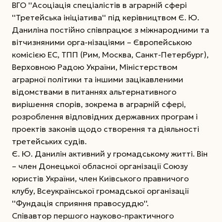
ВГО ''Асоціація спеціалістів в аграрній сфері
''Третейська ініціатива'' під керівництвом Є. Ю.
Даниліна постійно співпрацює з міжнародними та
вітчизняними орга-нізаціями – Європейською
комісією ЕС, ТПП (Рим, Москва, Санкт-Петербург),
Верховною Радою України, Міністерством
аграрної політики та іншими зацікавленими
відомствами в питаннях альтернативного
вирішення спорів, зокрема в аграрній сфері,
розроблення відповідних державних програм і
проектів законів щодо створення та діяльності
третейських судів.
Є. Ю. Данилін активний у громадському житті. Він
– член Донецької обласної організації Союзу
юристів України, член Київського правничого
клубу, Всеукраїнської громадської організації
''Фундація сприяння правосуддю''.
Співавтор першого науково-практичного