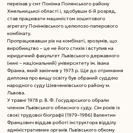
переїхав у смт Понінка Полянського району
Хмельницької області і, здобувши 6-й розряд,
став працювати машиністом зошитового
агрегату Понінківського целюлозо-паперового
комбінату.
Пропрацювавши рік на комбінаті, зрозумів, що
виробництво – це не його стихія і вступив на
юридичний факультет Львівського державного
(нині – національний) університету ім. Івана
Франка, який закінчив у 1973 р. Ще до отримання
диплома про вищу освіту був обраний суддею
народного суду Шевченківського району м.
Львова.
У травні 1978 р. В. Ф. Государського обрали
членом Львівського обласного суду. Сім років із
своєї трудової біографії (1979–1986) Валентин
Францович віддав роботі інструктора відділу
адміністративних органів Львівського обкому