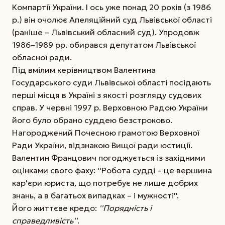
Компартії України. І ось уже понад 20 років (з 1986
р.) він очолює Апеляційний суд Львівської області
(раніше – Львівський обласний суд). Упродовж
1986–1989 рр. обирався депутатом Львівської
обласної ради.
Під вмілим керівництвом Валентина
Государського суди Львівської області посідають
перші місця в Україні з якості розгляду судових
справ. У червні 1997 р. Верховною Радою України
його було обрано суддею безстроково.
Нагороджений Почесною грамотою Верховної
Ради України, відзнакою Вищої ради юстиції.
Валентин Францович погоджується із західними
оцінками свого фаху: ''Робота судді – це вершина
кар'єри юриста, що потребує не лише добрих
знань, а в багатьох випадках – і мужності''.
Його життєве кредо:
''Порядність і
справедливість''
.