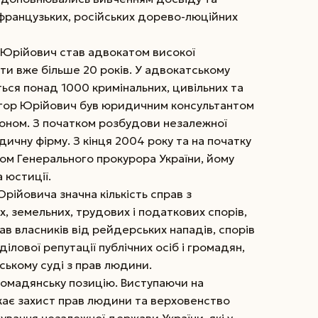
 французьких, російських дорево-люційних
р Юрійович став адвокатом високої
оти вже більше 20 років. У адвокатському
ться понад 1000 кримінальних, цивільних та
Ігор Юрійович був юридичним консультантом
доном. З початком розбудови незалежної
дичну фірму. З кінця 2004 року та на початку
ом Генерального прокурора України, йому
 юстиції.
рійовича значна кількість справ з
, земельних, трудових і податкових спорів,
рав власників від рейдерських нападів, спорів
 ділової репутації публічних осіб і громадян,
ському суді з прав людини.
ромадянську позицію. Виступаючи на
жає захист прав людини та верховенство