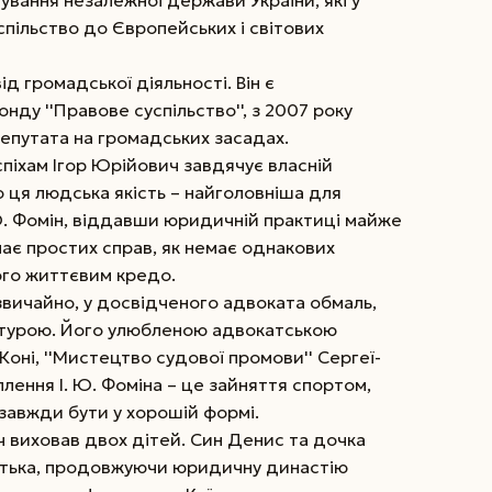
вання незалежної держави України, які у
пільство до Європейських і світових
від громадської діяльності. Він є
нду ''Правове суспільство'', з 2007 року
епутата на громадських засадах.
піхам Ігор Юрійович завдячує власній
о ця людська якість – найголовніша для
 Ю. Фомін, віддавши юридичній практиці майже
має простих справ, як немає однакових
ого життєвим кредо.
 звичайно, у досвідченого адвоката обмаль,
турою. Його улюбленою адвокатською
 Коні, ''Мистецтво судової промови'' Сергеї-
лення І. Ю. Фоміна – це зайняття спортом,
завжди бути у хорошій формі.
 виховав двох дітей. Син Денис та дочка
атька, продовжуючи юридичну династію