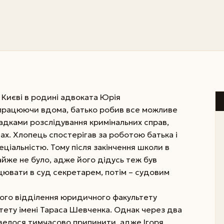
. Києві в родині адвоката Юрія
працюючи вдома, батько робив все можливе
адками розслідування кримінальних справ,
ах. Хлопець спостерігав за роботою батька і
еціальністю. Тому після закінчення школи в
айже не було, адже його дідусь теж був
ацювати в суд секретарем, потім – судовим
нього відділення юридичного факультету
тету імені Тараса Шевченка. Однак через два
овелося тимчасово припинити, адже Ігоря