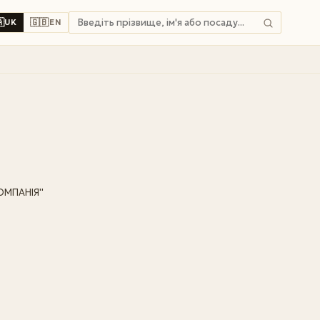

🇬🇧
UK
EN
МПАНІЯ''