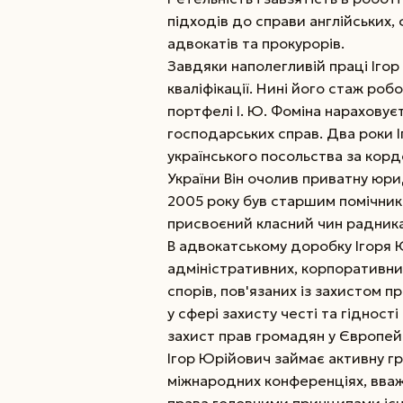
підходів до справи англійських,
адвокатів та прокурорів.
Завдяки наполегливій праці Іго
кваліфікації. Нині його стаж роб
портфелі І. Ю. Фоміна нараховує
господарських справ. Два роки 
українського посольства за кор
України Він очолив приватну юри
2005 року був старшим помічник
присвоєний класний чин радника
В адвокатському доробку Ігоря Ю
адміністративних, корпоративних
спорів, пов'язаних із захистом п
у сфері захисту честі та гідності
захист прав громадян у Європей
Ігор Юрійович займає активну г
міжнародних конференціях, вва