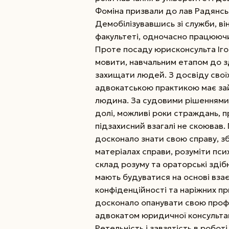
Фоміна призвали до лав Радянськ
Демобілізувавшись зі служби, в
факультеті, одночасно працюючи
Проте посаду юрисконсульта Іго
мовити, навчальним етапом до зд
захищати людей. З досвіду своїх 
адвокатською практикою має за
людина. За судовими рішеннями
долі, можливі роки страждань, пр
підзахисний взагалі не скоював.
досконало знати свою справу, зб
матеріалах справи, розуміти пси
склад розуму та ораторські здібн
мають будуватися на основі вза
конфіденційності та наріжних п
досконало опанувати свою профе
адвокатом юридичної консультаці
Ретельність і завзятість в робо