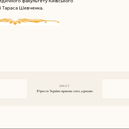
идичного факультету Київського
і Тараса Шевченка.
ЗМІСТ
Юристи України правова еліта держави