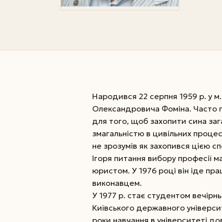
Народився 22 серпня 1959 р. у м
Олександровича Фоміна. Часто 
для того, щоб захопити сина заг
змагальністю в цивільних процес
не зрозумів як захопився цією сп
Ігоря питання вибору професії м
юристом. У 1976 році він іде пр
виконавцем.
У 1977 р. стає студентом вечір
Київського державного універси
роки навчання в університеті д