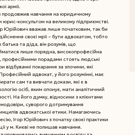
ої армії.
ін продовжив навчання на юридичному
 юрис-консультом на великому підприємстві.
р Юрійович вважав лише початковим, так би
ійснення своєї мрії – бути адвокатом, тобто
батька та діда, він розумів, що
йматися лише порядна, високопрофесійна
, професійними порадами стоять людські
и відбуванні покарання за злочини, які
 Професійний адвокат, у його розумінні, має
ирати сам та вивчати докази, які є в
хологію осіб, яким опонує, мати аналітичний
ості. На його думку, відносини з клієнтами
ємодовіри, суворого дотримування
ринципів адвокатської етики. Намагаючись
сію, Ігор Юрійович з початку своєї практики
ї у м. Києві не полишав навчання.
ті доповнювались вивченням досвіду та