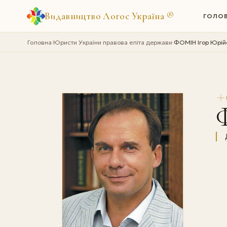
Видавництво Логос Україна
®
ГОЛО
Головна
Юристи України правова еліта держави
ФОМІН Ігор Юрій
›
›