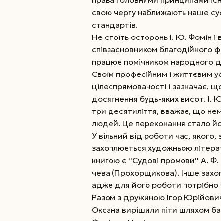
права головними принципами існу
свою чергу наближають наше сус
стандартів.
Не стоїть осторонь І. Ю. Фомін і 
співзасновником благодійного фо
працює помічником народного д
Своїм професійним і життєвим ус
цілеспрямованості і зазначає, щ
досягнення будь-яких висот. І.
три десятиліття, вважає, що не
людей. Це переконання стало й
У вільний від роботи час, якого,
захоплюється художньою літера
книгою є ''Судові промови'' А. Ф.
чева (Прохорщикова). Інше захоп
адже для його роботи потрібно 
Разом з дружиною Ігор Юрійович
Оксана вирішили піти шляхом б