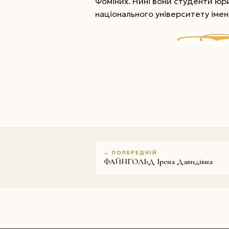
Фоміних. Нині вони студенти юр
національного університету імен
← ПОПЕРЕДНІЙ
ФАЙНГОЛЬД Ірена Давидівна