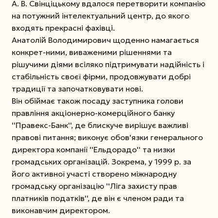
А. В. Свінціцькому вдалося перетворити компанію
на потужний інтелектуальний центр, до якого
входять прекрасні фахівці.
Анатолій Володимирович щоденно намагається
конкрет-ними, виваженими рішеннями та
рішучими діями всіляко підтримувати надійність і
стабільність своєї фірми, продовжувати добрі
традиції та започатковувати нові.
Він обіймає також посаду заступника голови
правління акціонерно-комерційного банку
''Правекс-Банк'', де блискуче вирішує важливі
правові питання; виконує обов'язки генерального
директора компанії ''Ельдорадо'' та низки
громадських організацій. Зокрема, у 1999 р. за
його активної участі створено міжнародну
громадську організацію ''Ліга захисту прав
платників податків'', де він є членом ради та
виконавчим директором.