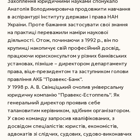
Захоплення юридичними науками спонукало
Анатолія Володимировича продовжити навчання
в аспірантурі Інституту держави і права НАН
України. Проте бажання застосувати свої знання
на практиці переважили наміри наукової
діяльності. Отож, починаючи з 1992 р., він по
крупинці накопичує свій професійний досвід,
працюючи юрисконсультом у різних банківських
установах, пізніше – директором департаменту
права, віце-президентом та заступником голови
правління АКБ ''Правекс-Банк''.
У 1998 р. А. В. Свінціцький очолив універсальну
юридичну компанію ''Правекс-Естоппель''. Як
генеральний директор проявив себе
талановитим керівником, здібним організатором.
У свою команду запросив кваліфікованих, з
досвідом спеціалістів: юристів, економістів,
адвокатів зі слідчих, судових, судово-виконавчих