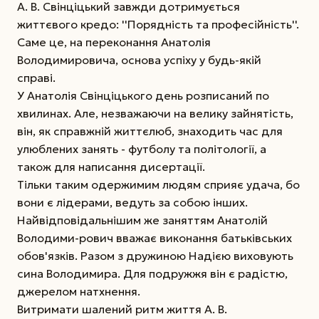
А. В. Свінціцький завжди дотримується
життєвого кредо: ''Порядність та професійність''.
Саме це, на переконання Анатолія
Володимировича, основа успіху у будь-якій
справі.
У Анатолія Свінціцького день розписаний по
хвилинах. Але, незважаючи на велику зайнятість,
він, як справжній життєлюб, знаходить час для
улюблених занять - футболу та політології, а
також для написання дисертації.
Тільки таким одержимим людям сприяє удача, бо
вони є лідерами, ведуть за собою інших.
Найвідповідальнішим же заняттям Анатолій
Володими-рович вважає виконання батьківських
обов'язків. Разом з дружиною Надією виховують
сина Володимира. Для подружжя він є радістю,
джерелом натхнення.
Витримати шалений ритм життя А. В.