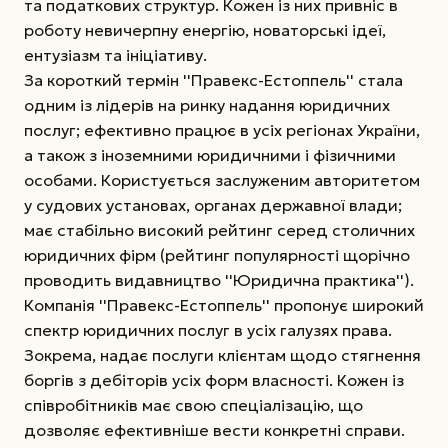
та податкових структур. Кожен із них привніс в
роботу невичерпну енергію, новаторські ідеї,
ентузіазм та ініціативу.
За короткий термін ''Правекс-Естоппель'' стала
одним із лідерів на ринку надання юридичних
послуг; ефективно працює в усіх регіонах України,
а також з іноземними юридичними і фізичними
особами. Користується заслуженим авторитетом
у судових установах, органах державної влади;
має стабільно високий рейтинг серед столичних
юридичних фірм (рейтинг популярності щорічно
проводить видавництво ''Юридична практика'').
Компанія ''Правекс-Естоппель'' пропонує широкий
спектр юридичних послуг в усіх галузях права.
Зокрема, надає послуги клієнтам щодо стягнення
боргів з дебіторів усіх форм власності. Кожен із
співробітників має свою спеціалізацію, що
дозволяє ефективніше вести конкретні справи.