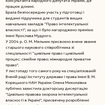
консультанта народного депутата України, де
працює донині.
Брала безпосередню участь у підготовці і
виданні підручника для студентів вищих
навчальних закладів ''Право інтелектуальної
власності'', за що її було нагороджено премією
імені Ярослава Мудрого.
У 2004 р. О. М. Мельник присвоєно вчене звання
старшого наукового співробітника зі
спеціальності ''цивільне право і цивільний
процес; сімейне право; міжнародне приватне
право''.
У листопаді того самого року на спеціалізованій
Вченій раді Інституту держави і права імені В. М.
Корецького НАН України Олена Миколаївна
публічно захистила докторську дисертацію
''Цивільно-правова охорона інтелектуальної
власності в Україні'', присвячену розробленні