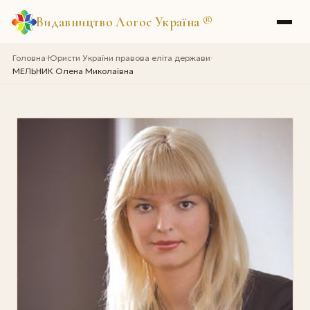
Видавництво Логос Україна
®
Головна
Юристи України правова еліта держави
›
›
МЕЛЬНИК Олена Миколаївна