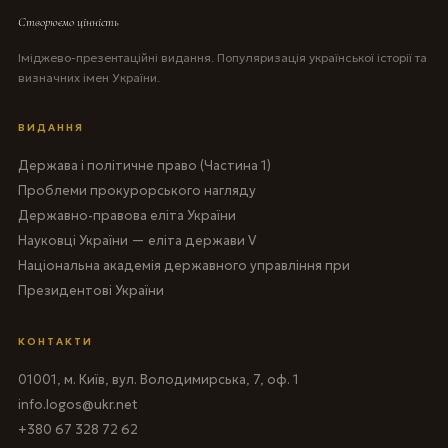
Створюємо цінність
Іміджево-презентаційні видання. Популяризація української історії та
визначних імен України.
ВИДАННЯ
Держава і політичне право (Частина 1)
Проблеми прокурорського нагляду
Державно-правова еліта України
Науковці України — еліта держави V
Національна академія державного управління при
Президентові України
КОНТАКТИ
01001, м. Київ, вул. Володимирська, 7, оф. 1
info.logos@ukr.net
+380 67 328 72 62