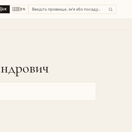

🇬🇧
UK
EN
ндрович