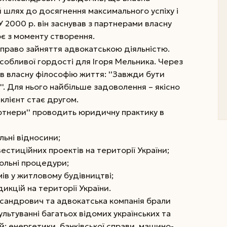
шлях до досягнення максимального успіху і
У 2000 р. він заснував з партнерами власну
ює з моменту створення.
 право зайняття адвокатською діяльністю.
собливої гордості для Ігоря Мельника. Через
в власну філософію життя: ''Завжди бути
''. Для нього найбільше задоволення – якісно
клієнт стає другом.
артнери'' проводить юридичну практику в
льні відносини;
вестиційних проектів на території України;
польні процедури;
мів у житловому будівництві;
дикцій на території України.
ександрович та адвокатська компанія брали
ультуванні багатьох відомих українських та
й: енергетики, банківської справи, машино-