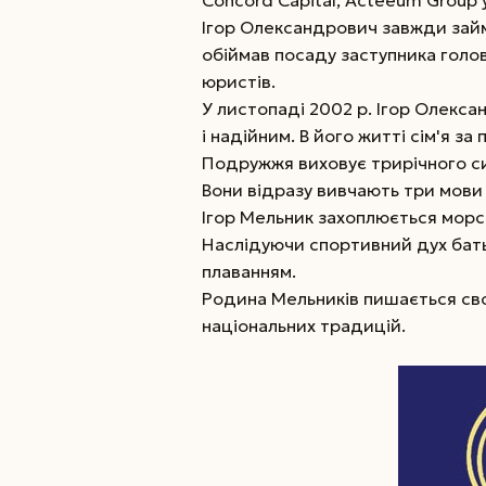
Concord Capital, Acteeum Group у
Ігор Олександрович завжди займ
обіймав посаду заступника голо
юристів.
У листопаді 2002 р. Ігор Олекс
і надійним. В його житті сім'я з
Подружжя виховує трирічного си
Вони відразу вивчають три мови –
Ігор Мельник захоплюється морс
Наслідуючи спортивний дух бать
плаванням.
Родина Мельників пишається сво
національних традицій.