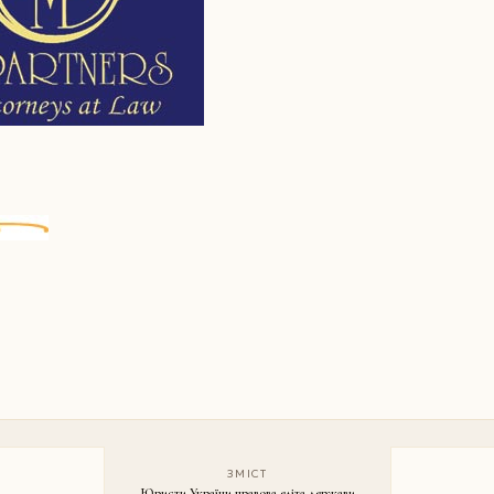
ЗМІСТ
Юристи України правова еліта держави