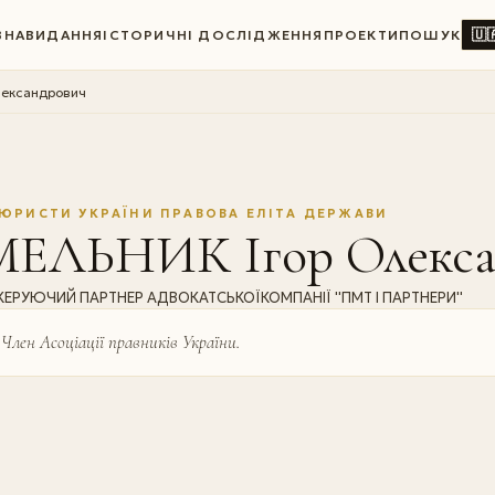
🇺
ВНА
ВИДАННЯ
ІСТОРИЧНІ ДОСЛІДЖЕННЯ
ПРОЕКТИ
ПОШУК
лександрович
ЮРИСТИ УКРАЇНИ ПРАВОВА ЕЛІТА ДЕРЖАВИ
МЕЛЬНИК Ігор Олекса
КЕРУЮЧИЙ ПАРТНЕР АДВОКАТСЬКОЇКОМПАНІЇ ''ПМТ І ПАРТНЕРИ''
Член Асоціації правників України.