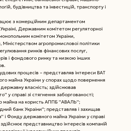
огій, будівництва та інвестицій, транспорту і
працює з комерційним департаментом
 Україні, Державним комітетом регуляторної
имонопольним комітетом України,
и, Міністерством агропромислової політики
егулювання ринків фінансових послуг,
рів і фондового ринку та низкою інших
ов.
 судових процесів – представляв інтереси ВАТ
ного майна України у спорах щодо повернення
 державну власність; здійснював
'' у справі зі стягнення заборгованості;
 майна на користь АППБ ''АВАЛЬ'';
ний банк України''; представляв і захищав
'' і Фонду державного майна України у справі
; здійснює представництво інтересів компаній