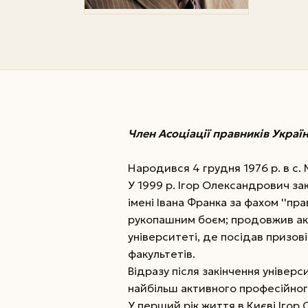
Член Асоціації правників Україн
Народився 4 грудня 1976 р. в с. 
У 1999 р. Ігор Олександрович з
імені Івана Франка за фахом ''пра
рукопашним боєм; продовжив ак
університеті, де посідав призов
факультетів.
Відразу після закінчення універс
найбільш активного професійного 
У перший рік життя в Києві Іго