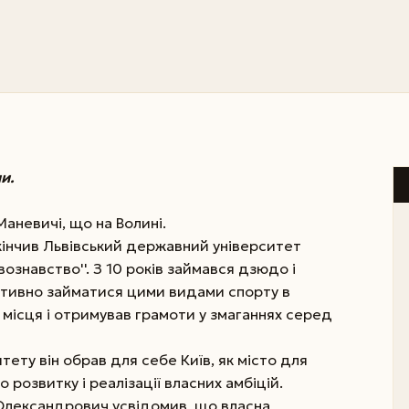
и.
Маневичі, що на Волині.
акінчив Львівський державний університет
вознавство''. З 10 років займався дзюдо і
тивно займатися цими видами спорту в
і місця і отримував грамоти у змаганнях серед
итету він обрав для себе Київ, як місто для
розвитку і реалізації власних амбіцій.
р Олександрович усвідомив, що власна