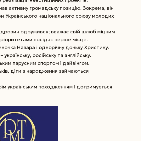
 реалізації інвестиційних проектів.
ав активну громадську позицію. Зокрема, він
ви Українського національного союзу молодих
андрович одружився; вважає свій шлюб міцним
а пріоритетами посідає перше місце.
ночка Назара і однорічну доньку Христину.
 українську, російську та англійську.
ьким парусним спортом і дайвінгом.
ків, діти з народження займаються
їм українським походженням і дотримується