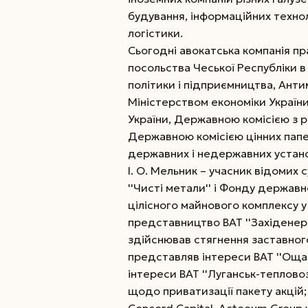
будування, інформаційних технол
логістики.
Сьогодні авокатська компанія 
посольства Чеської Республіки в
політики і підприємництва, Ант
Міністерством економіки Україн
України, Державною комісією з р
Державною комісією цінних папе
державних і недержавних устан
І. О. Мельник – учасник відомих
''Чисті метали'' і Фонду держав
цілісного майнового комплексу у
представництво ВАТ ''Західенерго
здійснював стягнення заставного
представляв інтереси ВАТ ''Ощад
інтереси ВАТ ''Луганськ-тепловоз
щодо приватизації пакету акцій