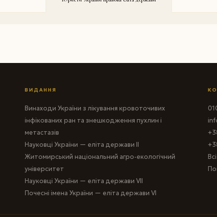
ВИДАННЯ
КО
Винаходи України з лікування кровоточивих
010
інфікованих ран та знешкодження пухлин і
in
метастазів
+3
Науковці України — еліта держави II
+3
Житомирський національний агро-екологічний
Вс
університет
По
Науковці України — еліта держави VII
Почесні імена України — еліта держави VI