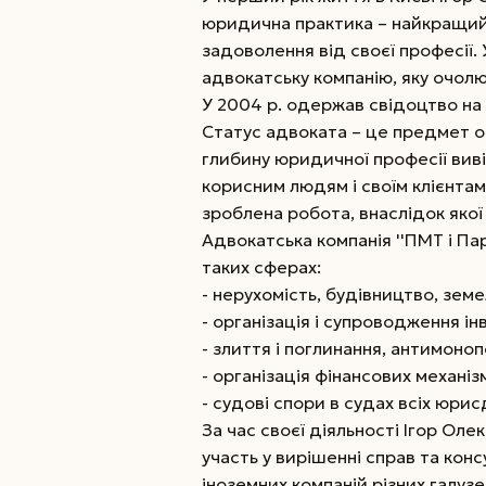
юридична практика – найкращий 
задоволення від своєї професії. 
адвокатську компанію, яку очол
У 2004 р. одержав свідоцтво на
Статус адвоката – це предмет о
глибину юридичної професії виві
корисним людям і своїм клієнтам
зроблена робота, внаслідок якої 
Адвокатська компанія ''ПМТ і П
таких сферах:
- нерухомість, будівництво, земе
- організація і супроводження ін
- злиття і поглинання, антимоно
- організація фінансових механіз
- судові спори в судах всіх юрис
За час своєї діяльності Ігор Ол
участь у вирішенні справ та конс
іноземних компаній різних галузе