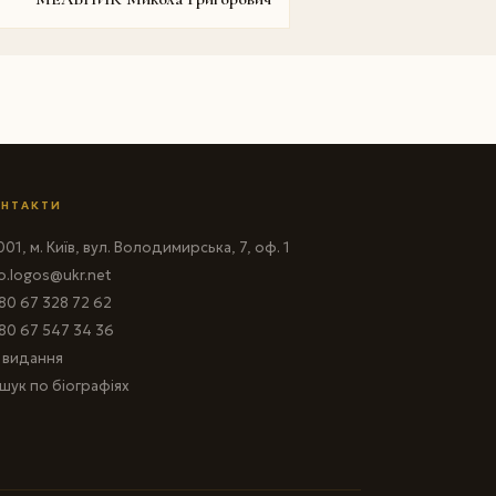
НТАКТИ
01, м. Київ, вул. Володимирська, 7, оф. 1
fo.logos@ukr.net
80 67 328 72 62
80 67 547 34 36
і видання
шук по біографіях