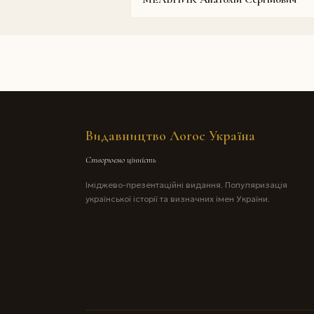
Видавництво Логос Україна
Створюємо цінність
Іміджево-презентаційні видання. Популяризація
української історії та визначних імен України.