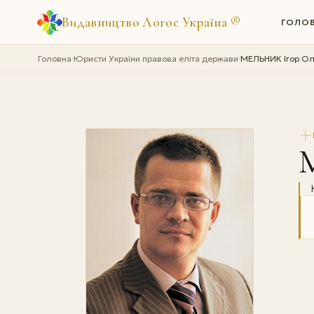
Видавництво Логос Україна
®
ГОЛО
Головна
Юристи України правова еліта держави
МЕЛЬНИК Ігор О
›
›