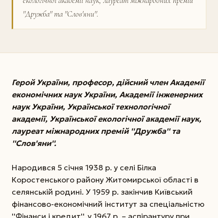
екологічної академії наук, лауреат міжнародних премій
''Дружба'' та ''Слов'яни''.
Герой України, професор, дійсний член Академії
економічних наук України, Академії інженерних
наук України, Української технологічної
академії, Української екологічної академії наук,
лауреат міжнародних премій ''Дружба'' та
''Слов'яни''.
Народився 5 січня 1938 р. у селі Білка
Коростенського району Житомирської області в
селянській родині. У 1959 р. закінчив Київський
фінансово-економічний інститут за спеціальністю
''Фінанси і кредит'', у 1967 р. – аспірантуру при