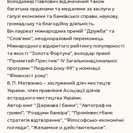
Володимир Павлович відзначений також
багатьма орденами та медалями за заслуги у
галузі економіки та банківської справи, наукову,
громадську та благодійну діяльність.
Він лауреат міжнародних премій ''Дружба'' та
''Слов'яни'', неодноразовий переможець
Міжнародного відкритого рейтингу популярності
та якості ''Золота Фортуна'', володар премії
''Прометей-Престиж'' ІV Загальнонаціональної
програми ''Людина року-99'' у номінації
''Фінансист року''.
В. П. Матвієнко – заслужений діяч мистецтв
України, член правління Асоціації діячів
естрадного мистецтва України.
Автор книг ''Держава і банки'', ''Автограф на
гривні'', ''Роздуми банкіра'', ''Промінвестбанк:
стратегія відтворення'', ''Філософсько-економічні
погляди'', ''Желаемое и действительное''.