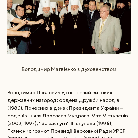
Володимир Матвієнко з духовенством
Володимир Павлович удостоєний високих
державних нагород: ордена Дружби народів
(1986), Почесних відзнак Президента України –
орденів князя Ярослава Мудрого IV та V ступенів
(2002, 1997), ''За заслуги'' ІІІ ступеня (1996),
Почесних грамот Президії Верховної Ради УРСР