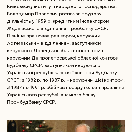
Київському інституті народного господарства.
Володимир Павлович розпочав трудову
діяльність у 1959 р. кредитним інспектором
Жданівського відділення Промбанку СРСР.
Пізніше працював ревізором, керуючим
Артемівським відділенням, заступником
керуючого Донецької обласної контори і
керуючим Дніпропетровської обласної контори
Будбанку СРСР, заступником керуючого
Української республіканської контори Будбанку
СРСР; з 1982 р. по 1987 р. – керуючим цієї контори.
З 1987 по 1991 р. обіймав посаду голови правління
Українського республіканського банку
Промбудбанку СРСР.