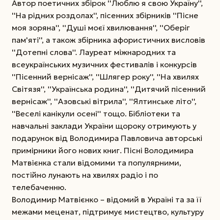
Автор поетичних збірок ''Люблю я свою Україну'',
''На рідних роздолах'', пісенних збірників ''Пісне
моя зоряна'', ''Душі моєї хвилювання'', ''Оберіг
пам'яті'', а також збірника афористичних висловів
''Дотепні слова''. Лауреат міжнародних та
всеукраїнських музичних фестивалів і конкурсів
''Пісенний вернісаж'', ''Шлягер року'', ''На хвилях
Світязя'', ''Українська родина'', ''Дитячий пісенний
вернісаж'', ''Азовські вітрила'', ''Ялтинське літо'',
''Веселі канікули осені'' тощо. Бібліотеки та
навчальні заклади України щороку отримують у
подарунок від Володимира Павловича авторські
примірники його нових книг. Пісні Володимира
Матвієнка стали відомими та популярними,
постійно лунають на хвилях радіо і по
телебаченню.
Володимир Матвієнко – відомий в Україні та за її
межами меценат, підтримує мистецтво, культуру