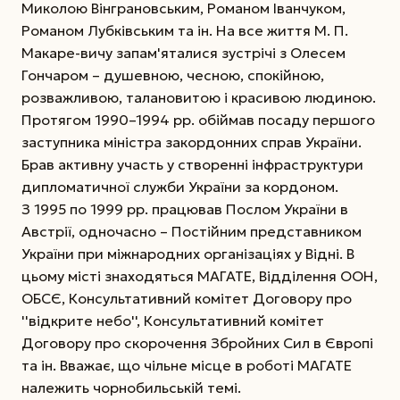
Миколою Вінграновським, Романом Іванчуком,
Романом Лубківським та ін. На все життя М. П.
Макаре-вичу запам'яталися зустрічі з Олесем
Гончаром – душевною, чесною, спокійною,
розважливою, талановитою і красивою людиною.
Протягом 1990–1994 рр. обіймав посаду першого
заступника міністра закордонних справ України.
Брав активну участь у створенні інфраструктури
дипломатичної служби України за кордоном.
З 1995 по 1999 рр. працював Послом України в
Австрії, одночасно – Постійним представником
України при міжнародних організаціях у Відні. В
цьому місті знаходяться МАГАТЕ, Відділення ООН,
ОБСЄ, Консультативний комітет Договору про
''відкрите небо'', Консультативний комітет
Договору про скорочення Збройних Сил в Європі
та ін. Вважає, що чільне місце в роботі МАГАТЕ
належить чорнобильській темі.