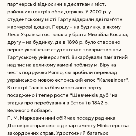
партнерські відносини з десятками міст,
районних центрів обох держав. У 2002 р. у
студентському місті Тарту відкрили дві пам'ятні
мармурові дошки. Першу – на будинку, в якому
Леся Українка гостювала у брата Михайла Косача;
другу – на будинку, де в 1898 р. було створено
перше українське студентське товариство при
Тартуському університеті. Викарбували пам'ятний
надпис на великому камені поблизу м. Віру на
честь подружжя Ряппо, які зробили переклад
українською мовою естонський епос ''Калевіпоег''.
В центрі Таллінна біля морського порту
посаджено і тепер росте ''Шевченків дуб'' на
згадку про перебування в Естонії в 1842 р.
Великого Кобзаря.
П. М. Маркевич нині обіймає посаду радника
Договірно-правового департаменту Міністерства
закордонних справ. Удостоєний багатьох