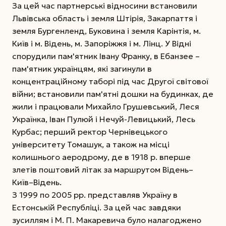
За цей час партнерські відносини встановили
Львівська область і земля Штірія, Закарпаття і
земля Бургенленд, Буковина і земля Карінтія, м.
Київ і м. Відень, м. Запоріжжя і м. Лінц. У Відні
спорудили пам'ятник Івану Франку, в Ебанзее –
пам'ятник українцям, які загинули в
концентраційному таборі під час Другої світової
війни; встановили пам'ятні дошки на будинках, де
жили і працювали Михайло Грушевський, Леся
Українка, Іван Пулюй і Нечуй-Левицький, Лесь
Курбас; перший ректор Чернівецького
університету Томашук, а також на місці
колишнього аеродрому, де в 1918 р. вперше
злетів поштовий літак за маршрутом Відень–
Київ–Відень.
З 1999 по 2005 рр. представляв Україну в
Естонській Республіці. За цей час завдяки
зусиллям і М. П. Макаревича було налагоджено