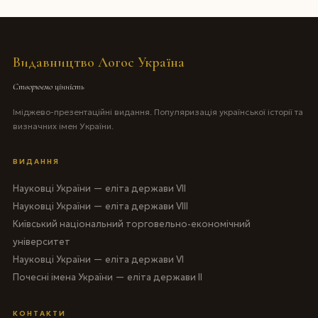
Видавництво Логос Україна
Створюємо цінність
Іміджево-презентаційні видання. Популяризація української історії та
визначних імен України.
ВИДАННЯ
Науковці України — еліта держави VII
Науковці України — еліта держави VIII
Київський національний торговельно-економічний
університет
Науковці України — еліта держави VI
Почесні імена України — еліта держави II
КОНТАКТИ