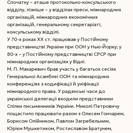
Спочатку – аташе протокольно-консульського
відділу, пізніше – у відділах преси, міжнародних
організацій, міжнародних економічних
організацій, генеральному секретаріаті,
консульському відділі.
У 70-х роках ХХ ст. працював у Постійному
представництві України при ООН у Нью-Йорку; у
80-х – у Постійному представництві СРСР при
міжнародних організаціях у Відні.
М. П. Макаревич брав участь у багатьох сесіях
Генеральної Асамблеї ООН та міжнародних
конференціях з кодифікації й уніфікації
міжнародного права. У радянські часи до
української делегації входили представники
Спілки письменників України. Миколі Петровичу
пощастило працювати разом з Олесем Гончарем,
Борисом Олійником, Павлом Загребельним,
Юрієм Мушкетиком, Ростиславом Братунем,