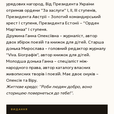
урядових нагород. Від Президента України
отримав ордени ''За заслуги'' I, II, III cтупенів,
Президента Австрії – Золотий командирський
хрест І ступеня, Президента Естонії – ''Орден
Мар'ямаа'' I ступеня.
Дружина Ганна Олексіївна – журналіст, автор
двох збірок поезій та книжок для дітей. Старша
донька Мирослава – головний редактор журналу
''Vіvа. Біографія'', автор книжок для дітей.
Молодша донька Ганна – спеціаліст між-
народного права, автор каталогу власних
живописних творів і поезій. Має двоє онуків –
Олексія та Віру.
Життєве кредо: ''Роби людям добро, воно
сторицею повернеться до тебе!''
.
ВИДАННЯ