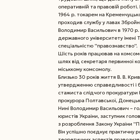
оперативній та правовій роботі. 
1964 р. токарем на Кременчуцько
проходив службу у лавах Збройни
Володимир Васильович в 1970 р.
державного університету імені Та
спеціальністю ''правознавство''.
Шість років працював на комсомо
шлях від секретаря первинної ко
міськкому комсомолу.
Близько 30 років життя В. В. Кри
утвердженню справедливості і б
стажиста слідчого прокуратури 
прокурора Полтавської, Донецько
Нині Володимир Васильович – гол
юристів України, заступник голо
з розроблення Закону України ''П
Він успішно поєднує практичну 
теоретичних аспектів правозна