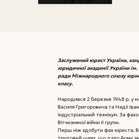
Заслужений юрист України, кан
юридичної академії України ім
ради Міжнародного союзу юрист
класу.
Народився 2 березня 1948 р. у м
Василя Григоровича та Надії Іван
індустріальний технікум. За фахо
Вітчизняної війни II групи.
Перш ніж здобути фах юриста, 
трудовий шлях, що дало йому зм