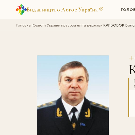
Видавництво Логос Україна
®
ГОЛО
Головна
Юристи України правова еліта держави
КРИВОБОК Волод
›
›