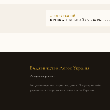
← ПОПЕРЕДНІЙ
КРИЖАНІВСЬКИЙ Сергій Вікторо
Видавництво Логос Україна
Створюємо цінність
Іміджево-презентаційні видання. Популяризація
української історії та визначних імен України.