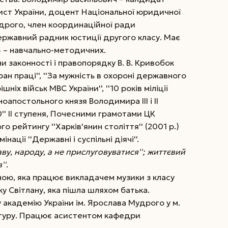
ст України, доцент Національної юридичної
удрого, член координаційної ради
ржавний радник юстиції другого класу. Має
і 4 – навчально-методичних.
и законності і правопорядку В. В. Кривобок
н праці'', ''За мужність в охороні державного
ішніх військ МВС України'', ''10 років міліції
ноапостольного князя Володимира III і II
0'' II ступеня, Почесними грамотами ЦК
о рейтингу ''Харків'янин століття'' (2001 р.)
інації ''Державні і суспільні діячі''.
ву, народу, а не прислуговуватися''; життєвий
''
.
ою, яка працює викладачем музики з класу
у Світлану, яка пішла шляхом батька.
академію України ім. Ярослава Мудрого у м.
антуру. Працює асистентом кафедри