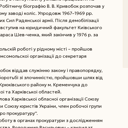
Робітничу біографію В. В. Кривобок розпочав у
му заводі коліс. Упродовж 1967–1969 рр.
х Сил Радянської армії. Після демобілізації
 вступив на юридичний факультет Київського
раса Шев-ченка, який закінчив у 1976 р. за
льскій роботі у рідному місті – пройшов
мсомольскої організації до секретаря
вобок віддав служінню закону і правопорядку,
оротьбі зі злочинністю, пройшовши шлях від
Крюківського району м. Кременчука до
ї та Харківської областей.
ова Харківської обласної організації Союзу
ви Союзу юристів України, член робочої групи
ро прокуратуру''.
роботу в органах прокуратури з дослідженням
вства. Володимир Васильович – кандидат