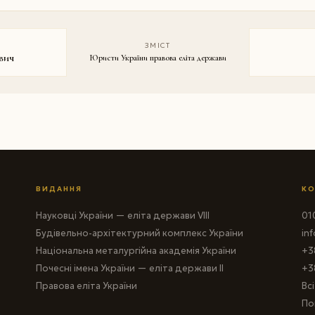
ЗМІСТ
вич
Юристи України правова еліта держави
ВИДАННЯ
КО
Науковці України — еліта держави VIII
010
Будівельно-архітектурний комплекс України
in
Національна металургійна академія України
+3
Почесні імена України — еліта держави II
+3
Правова еліта України
Вс
По