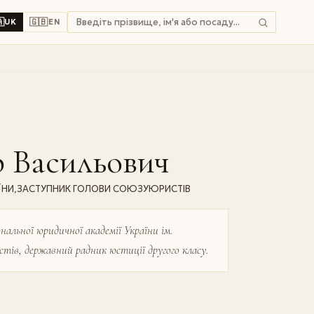

🇬🇧
UK
EN
Васильович
АЇНИ,ЗАСТУПНИК ГОЛОВИ СОЮЗУЮРИСТІВ
льної юридичної академії України ім.
тів, державний радник юстиції другого класу.