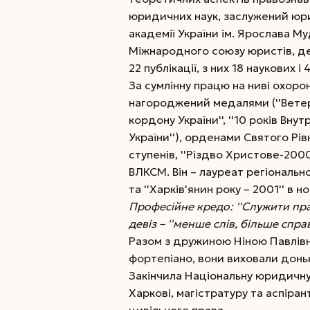
юридичних наук, заслужений юри
академії України ім. Ярослава М
Міжнародного союзу юристів, де
22 публікації, з них 18 наукових 
За сумлінну працю на ниві охорон
нагороджений медалями (''Ветера
кордону України'', ''10 років Внутр
України''), орденами Святого Рів
ступенів, ''Різдво Христове-200
ВЛКСМ. Він – лауреат регіональног
та ''Харків'янин року – 2001'' в ном
Професійне кредо: ''Служити пра
девіз – ''менше слів, більше справ
Разом з дружиною Ніною Павлівн
фортепіано, вони виховали доньк
Закінчила Національну юридичну 
Харкові, магістратуру та аспір