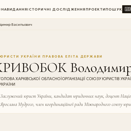
🇺
ВНА
ВИДАННЯ
ІСТОРИЧНІ ДОСЛІДЖЕННЯ
ПРОЕКТИ
ПОШУК
имир Васильович
ЮРИСТИ УКРАЇНИ ПРАВОВА ЕЛІТА ДЕРЖАВИ
КРИВОБОК Володимир 
ГОЛОВА ХАРКІВСЬКОЇ ОБЛАСНОЇОРГАНІЗАЦІЇ СОЮЗУ ЮРИСТІВ УКР
УКРАЇНИ
Заслужений юрист України, кандидат юридичних наук, доцент Націона
Ярослава Мудрого, член координаційної ради Міжнародного союзу юрис