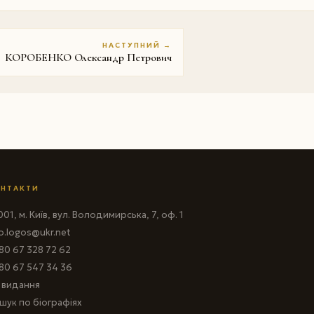
НАСТУПНИЙ →
КОРОБЕНКО Олександр Петрович
НТАКТИ
01, м. Київ, вул. Володимирська, 7, оф. 1
fo.logos@ukr.net
80 67 328 72 62
80 67 547 34 36
і видання
шук по біографіях