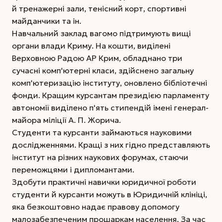
й тренажерні зали, тенісний корт, спортивні
майданчики та ін.
Навчальний заклад вагомо підтримують вищі
органи влади Криму. На кошти, виділені
Верховною Радою АР Крим, обладнано три
сучасні комп'ютерні класи, здійснено загальну
комп'ютеризацію інституту, оновлено бібліотечні
фонди. Кращим курсантам президією парламенту
автономії виділено п'ять стипендій імені генерал-
майора міліції А. П. Жорича.
Студенти та курсанти займаються науковими
дослідженнями. Кращі з них гідно представляють
інститут на різних наукових форумах, стаючи
переможцями і дипломантами.
Здобути практичні навички юридичної роботи
студенти й курсанти можуть в Юридичній клініці,
яка безкоштовно надає правову допомогу
малозабезпеченим прошаркам населення. За час