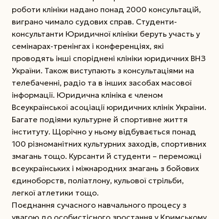
роботи клініки надано понад 2000 консультацій,
виграно чимало судових справ. Студенти-
консультанти Юридичної клініки беруть участь у
семінарах-тренінгах і конференціях, які
проводять інші споріднені клініки юридичних ВНЗ
України. Також виступають з консультаціями на
телебаченні, радіо та в інших засобах масової
інформації. Юридична клініка є членом
Всеукраїнської асоціації юридичних клінік України.
Багате подіями культурне й спортивне життя
інституту. Щорічно у ньому відбувається понад
100 різноманітних культурних заходів, спортивних
змагань тощо. Курсанти й студенти – переможці
всеукраїнських і міжнародних змагань з бойових
єдиноборств, поліатлону, кульової стрільби,
легкої атлетики тощо.
Поєднання сучасного навчального процесу з
увагою до особистісного зростання у Кримському