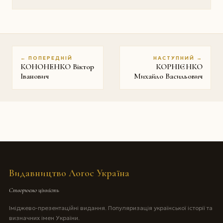
← ПОПЕРЕДНІЙ
НАСТУПНИЙ →
КОНОНЕНКО Віктор
КОРНІЄНКО
Іванович
Михайло Васильович
Видавництво Логос Україна
Створюємо цінність
Іміджево-презентаційні видання. Популяризація української історії та
визначних імен України.