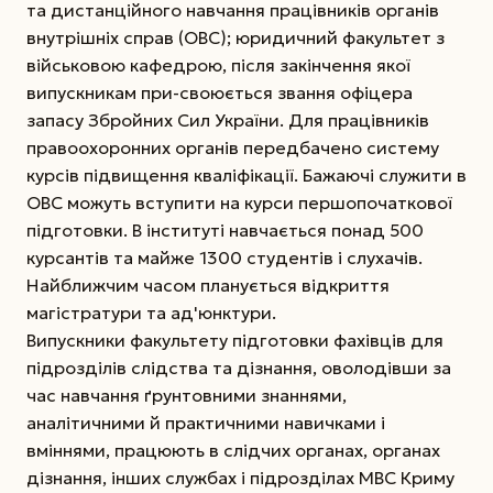
та дистанційного навчання працівників органів
внутрішніх справ (ОВС); юридичний факультет з
військовою кафедрою, після закінчення якої
випускникам при-своюється звання офіцера
запасу Збройних Сил України. Для працівників
правоохоронних органів передбачено систему
курсів підвищення кваліфікації. Бажаючі служити в
ОВС можуть вступити на курси першопочаткової
підготовки. В інституті навчається понад 500
курсантів та майже 1300 студентів і слухачів.
Найближчим часом планується відкриття
магістратури та ад'юнктури.
Випускники факультету підготовки фахівців для
підрозділів слідства та дізнання, оволодівши за
час навчання ґрунтовними знаннями,
аналітичними й практичними навичками і
вміннями, працюють в слідчих органах, органах
дізнання, інших службах і підрозділах МВС Криму