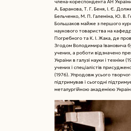
члена-кореспондента АН України К
А. Баранова, Т. Г. Беня, І. Є. Дол­
Бельченко, М. П. Галеміна, Ю. В. 
Большаков майже з першого кур
наукового товариства на кафедрі
Погребного та К. І. Жака, де пр
Згодом Володимира Івановича б
учених, а роботи відзначено п
України в галузі науки і техніки 
учених і спеціалістів присудже
(1976). Упродовж усього творчог
підтримував і сьогодні підтриму
металургійною академією Україн