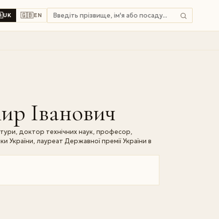

🇬🇧
UK
EN
р Іванович
ктури, доктор технічних наук, професор,
іки України, лауреат Державної премії України в