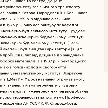
ч Большаков та сестра, доцент
го університету залізничного транспорту
са Іванівна Котова. Народився В. І. Большаков
ровськ. У 1969 р. з відзнакою закінчив
 в 1973 р. – очну аспірантуру по кафедрі
 інженерно-будівельного інституту. Трудове
овському інже­нерно-будівельному інституті
н­же­нер­но-будівельному ін­сти­ту­ті (1972–
 ака­де­мії будівництва і архітектури (з 1975
аков пройшов шлях від доцента до завідувача
робки матеріалів, а з 1987 р. – ректор цього
нією з головних подій свого життя
ання у металургійному інституті. Жартуючи,
я в ДМетИ». У роки навчання отримав змогу
йні знання, а й зміг перейняти у чудових
нувати в житті інженерно-технічні вподобання
исокої моральності і патріотизму. Професор
 – академіка АН УССР К. Ф. Стародубова,