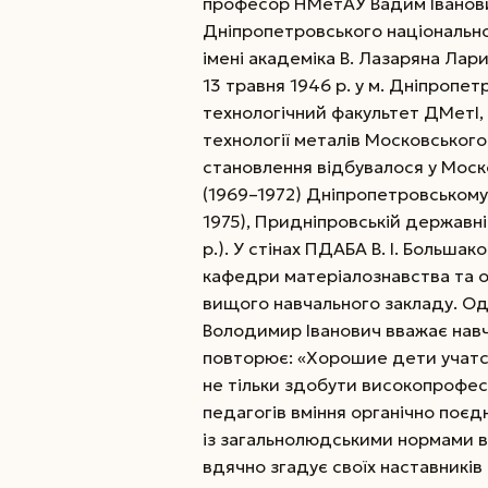
професор НМетАУ Вадим Іванови
Дніпропетровського національно
імені академіка В. Лазаряна Лари
13 травня 1946 р. у м. Дніпропет­
технологічний факультет ДМетІ, а
технології металів Московського
становлення відбу­валося у Моск
(1969–1972) Дніпропетровсь­ко­му і
1975), Придні­провській державній
р.). У стінах ПДАБА В. І. Больш
кафедри матеріалознавства та об
вищого навчального закладу. Од
Володимир Іванович вважає навч
повторює: «Хорошие дети учатс
не тільки здобути високопрофесі
педагогів вміння органічно поєд
із загальнолюдськими нормами в
вдячно згадує своїх наставників