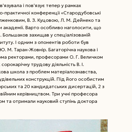
’язувала і пов’язує тепер у рамках
во-практичної конференції «Стародубовські
лженковим, В. З. Куцовою, Л. М. Дейнеко та
и академії. Варто особливо наголосити, що
. Большаков захищав у спеціалізованій
титуту. І одним з опонентів роботи був
. М. Таран-Жовнір. Багаторічна наукова і
ома ректорами, професорами О. Г. Величком
 сорокарічну трудову діяльність В. І.
ова школа з проблем матеріалознавства,
удівельних конструкцій. Під його особистим
рських та 20 кандидатських дисертацій, 2 з
одвійним керівництвом. Три учні професора
ом та отримали науковий ступінь доктора