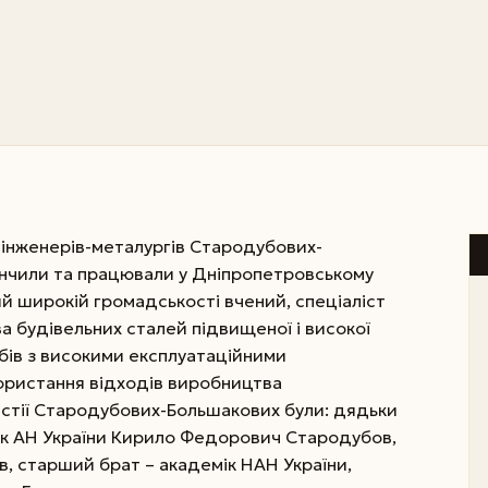
інженерів-металургів Стародубових-
акінчили та працювали у Дніпропетровському
ий широкій громадськості вчений, спеціаліст
ва будівельних сталей підвищеної і високої
робів з високими експлуатаційними
ористання відходів виробництва
астії Стародубових-Большакових були: дядьки
ік АН України Кирило Федорович Стародубов,
 старший брат – академік НАН України,