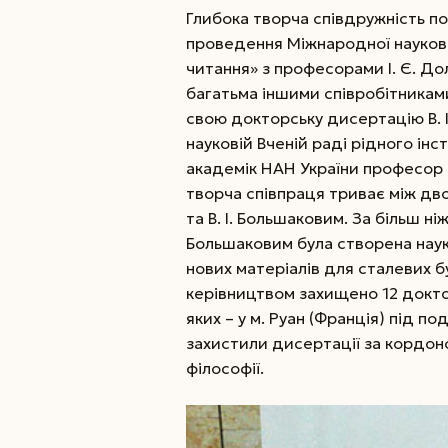
Глибока творча співдружність пов
проведення Між­на­родної науко
читання» з професорами І. Є. До
багатьма ін­шими співробітникам
свою докторську дисертацію В. І
науковій Вченій раді рідного інс
академік НАН України професор Ю
творча співпраця триває між дв
та В. І. Большаковим. За більш ніж
Большаковим була створена наук
нових матеріалів для сталевих б
керівництвом захищено 12 докто
яких – у м. Руан (Франція) під п
захистили дисертації за кордон
філософії.