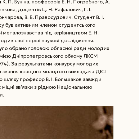
. П. Буніна, професорів Е. Н. Погребного, А.
женкова, доцентів Ц. Н. Рафалович, Г. І.
Гончарова, В. В. Правосудович. Студент В. І.
су був активним членом студентського
 металознавства під керівництвом Е. Н.
оводив свої перші наукові дослідження.
уло обрано головою обласної ради молодих
ремією Дніпропетровського обкому ЛКСМ
(1974). За результатами конкурсу молодих
но звання кращого молодого викладача ДІСІ
о шляху професор В. І. Большаков зав­жди
є міцні зв’язки з рідною Національною
и.