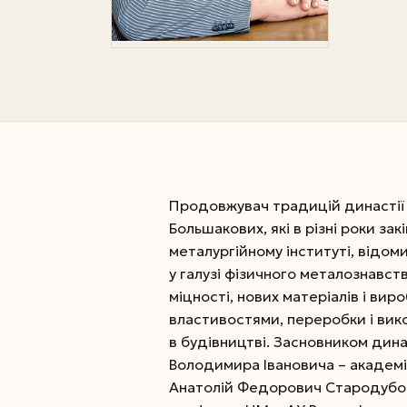
Продовжувач традицій династії 
Большакових, які в різні роки з
металургійному інституті, відом
у галузі фізичного металознавст
міцності, нових матеріалів і ви
властивостями, переробки і вик
в будівництві. Засновником дин
Володимира Івановича – академ
Анатолій Федорович Стародубов,