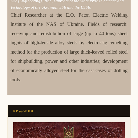
DSc (Engineering), Prof., Laureate of the State Prize in Science and
Technology of the Ukrainian SSR and the USSR.
Chief Researcher at the E.O. Paton Electric Wel­ding
Institute of the NAS of Ukraine. Fields of research:
receiving and redistribution of large (up to 40 tons) sheet
ingots of high-tensile alloy steels by electroslag remelting
method for the production of large thick-leaved rolled steel
for shipbuilding, power and other industries; development
of economically alloyed steel for the cast cases of drilling
tools.
ВИДАННЯ