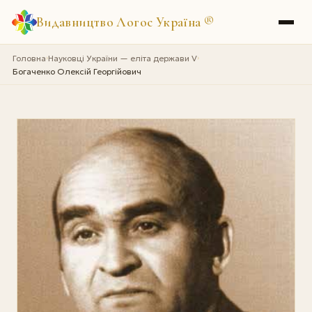
Видавництво Логос Україна
®
Головна
Науковці України — еліта держави V
›
›
Богаченко Олексій Георгійович