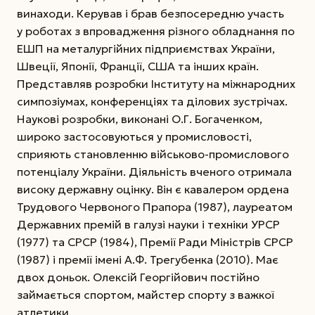
винаходи. Керував і брав безпосередню участь
у роботах з впровадження різного обладнання по
ЕШП на металургійних підприємствах України,
Швеції, Японії, Франції, США та інших країн.
Представляв розробки Інституту на міжнародних
симпозіумах, конференціях та ділових зустрічах.
Наукові розробки, виконані О.Г. Бога­ченком,
широко застосовуються у промисловості,
сприяють становленню військово-промислового
потенціалу України. Діяльність вченого отримала
високу державну оцінку. Він є кавалером ордена
Трудового Червоного Прапора (1987), лауреатом
Державних премій в галузі науки і техніки УРСР
(1977) та СРСР (1984), Премії Ради Міністрів СРСР
(1987) і премії імені А.Ф. Трегубенка (2010). Має
двох доньок. Олексій Георгійович постійно
займається спортом, майстер спорту з важкої
атлетики.