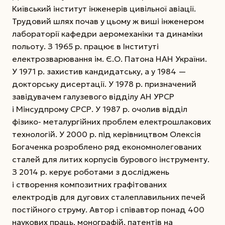
Київський інститут інженерів цивільної авіації.
Трудовий шлях почав у цьому ж виші інженером
лабораторії кафедри аеромеханіки та динаміки
польоту. З 1965 р. працює в Інституті
електрозварювання ім. Є.О. Патона НАН України.
У 1971 р. захистив кандидатську, а у 1984 —
докторську дисертації. У 1978 р. призначений
завідувачем галузевого відділу АН УРСР
і Мінсудпрому СРСР. У 1987 р. очолив відділ
фізико-
металургійних проблем електрошлакових
технологій. У 2000 р. під керівництвом Олексія
Богаченка розроблено ряд економнолегованих
сталей для литих корпусів бурового інструменту.
З 2014 р. керує роботами з досліджень
і створення композитних графітованих
електродів для дугових сталеплавильних печей
постійного струму. Автор і співавтор понад 400
наукових праць, монографій, патентів на