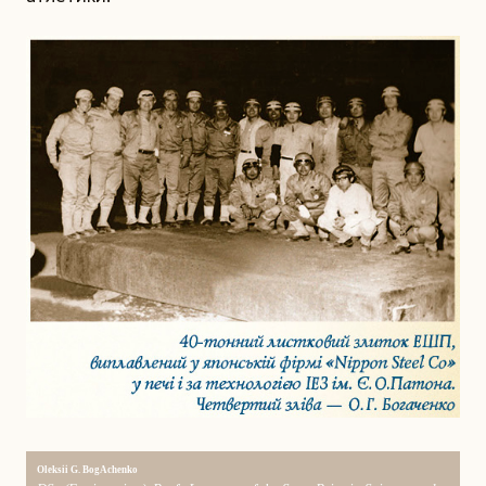
Oleksii G. BogAchenko