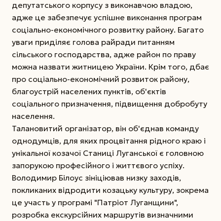
депутатського корпусу з виконавчою владою,
адже це забезпечує успішне виконання програм
соціально-економічного розвитку району. Багато
уваги приділяє голова райради питанням
сільського господарства, адже район по праву
можна назвати житницею України. Крім того, дбає
про соціально-економічний розвиток району,
благоустрій населених пунктів, об'єктів
соціального призначення, підвищення добробуту
населення.
Талановитий організатор, він об'єднав команду
однодумців, для яких процвітання рідного краю і
унікальної козачої Станиці Луганської є головною
запорукою професійного і життєвого успіху.
Володимир Білоус зініціював низку заходів,
покликаних відродити козацьку культуру, зокрема
це участь у програмі "Патріот Луганщини",
розробка екскурсійних маршрутів визначними