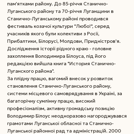
пам'ятками району. До 85-річчя Станично-
Луганського району та 70-річчя Луганщини в
Станично-Луганському районі проводився
фестиваль козачої культури "Любо!", серед
учасників якого були колективи з Росії,
Прибалтики, Білорусі, Молдови, Придністров'я.
Дослідження історії рідного краю - головне
захоплення Володимира Білоуса, під його
редакцією вийшла книга "История Станично-
Луганского района".
За плідну працю, вагомий внесок у розвиток
становлення Станично-Луганського району,
системи місцевого самоврядування в Україні, за
багаторічну сумлінну працю, високий
професіоналізм, активну громадську позицію
Володимир Білоус неодноразово нагороджувався
грамотами Луганської обласної та Станично-
Луганської районної рад та адміністрацій. 2000