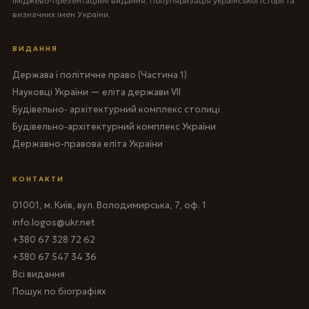
Іміджево-презентаційні видання. Популяризація української історії та
визначних імен України.
ВИДАННЯ
Держава і політичне право (Частина 1)
Науковці України — еліта держави VII
Будівельно- архітектурний комплекс столиці
Будівельно-архітектурний комплекс України
Державно-правова еліта України
КОНТАКТИ
01001, м. Київ, вул. Володимирська, 7, оф. 1
info.logos@ukr.net
+380 67 328 72 62
+380 67 547 34 36
Всі видання
Пошук по біографіях