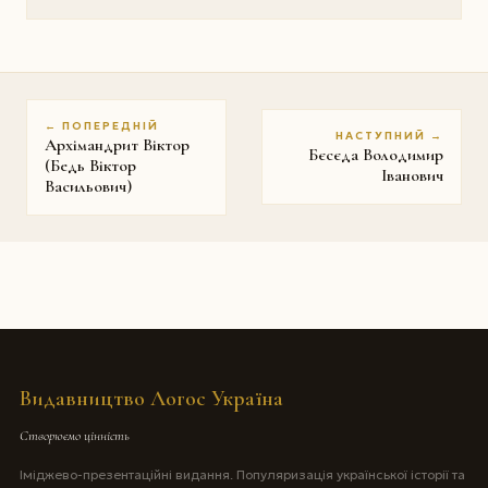
← ПОПЕРЕДНІЙ
НАСТУПНИЙ →
Архімандрит Віктор
Бєсєда Володимир
(Бедь Віктор
Іванович
Васильович)
Видавництво Логос Україна
Створюємо цінність
Іміджево-презентаційні видання. Популяризація української історії та