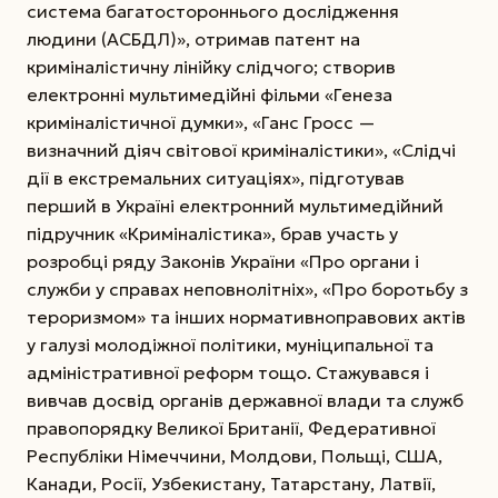
система багатостороннього дослідження
людини (АСБДЛ)», отримав патент на
криміналістичну лінійку слідчого; створив
електронні мультимедійні фільми «Генеза
криміналістичної думки», «Ганс Гросс —
визначний діяч світової криміналістики», «Слідчі
дії в екстремальних ситуаціях», підготував
перший в Україні електронний мультимедійний
підручник «Криміналістика», брав участь у
розробці ряду Законів України «Про органи і
служби у справах неповнолітніх», «Про боротьбу з
тероризмом» та інших нормативно­правових актів
у галузі молодіжної політики, муніципальної та
адміністративної реформ тощо. Стажувався і
вивчав досвід органів державної влади та служб
правопорядку Великої Британії, Федеративної
Респуб­ліки Німеччини, Молдови, Польщі, США,
Канади, Росії, Узбекистану, Татарстану, Латвії,