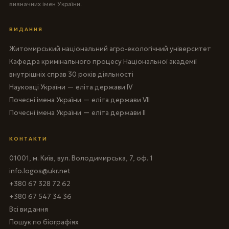
визначних імен України.
ВИДАННЯ
Житомирський національний агро-екологічний університет
Кафедра кримінального процесу Національної академії
внутрішніх справ 30 років діяльності
Науковці України — еліта держави IV
Почесні імена України — еліта держави VII
Почесні імена України — еліта держави II
КОНТАКТИ
01001, м. Київ, вул. Володимирська, 7, оф. 1
info.logos@ukr.net
+380 67 328 72 62
+380 67 547 34 36
Всі видання
Пошук по біографіях