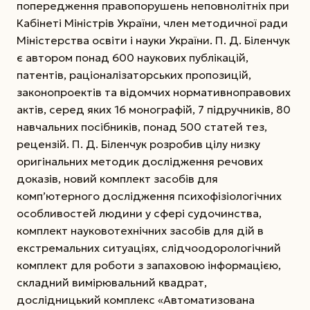
попередження правопорушень неповнолітніх при
Кабінеті Міністрів України, член методичної ради
Міністерства освіти і науки України. П. Д. Біленчук
є автором понад 600 наукових публікацій,
патентів, раціоналізаторських пропозицій,
законопроектів та відомчих нормативно­правових
актів, серед яких 16 монографій, 7 підручників, 80
навчальних посібників, понад 500 статей тез,
рецензій. П. Д. Біленчук розробив цілу низку
оригінальних методик дослідження речових
доказів, новий комплект засобів для
комп’ютерного дослідження психофізіологічних
особливостей людини у сфері судочинства,
комплект науково­технічних засобів для дій в
екстремальних ситуаціях, слідчо­одорологічний
комплект для роботи з запаховою інформацією,
складний вимірювальний квадрат,
дослідницький комплекс «Автоматизована