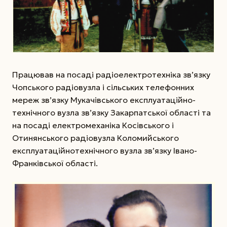
Працював на посаді радіоелектротехніка зв’язку
Чопського радіовузла і сільських телефонних
мереж зв’язку Мукачівського експлуата­ційно­
технічного вузла зв’язку Закарпатської області та
на посаді електромеханіка Косівського і
Отинянського радіовузла Коломийського
експлуатаційно­технічного вузла зв’язку Івано­
Франківської області.