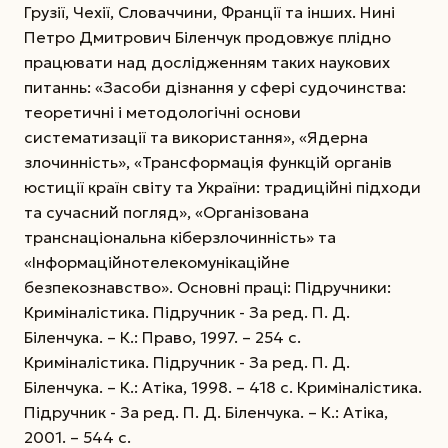
Грузії, Чехії, Словаччини, Франції та інших. Нині
Петро Дмитрович Біленчук продовжує плідно
працювати над дослідженням таких наукових
питаннь: «Засоби дізнання у сфері судочинства:
теоретичні і методологічні основи
систематизації та використання», «Ядерна
злочинність», «Трансформація функцій органів
юстиції країн світу та України: традиційні підходи
та сучасний погляд», «Організована
транснаціональна кіберзлочинність» та
«Інформаційно­телекомунікаційне
безпекознавство». Основні праці: Підручники:
Криміналістика. Підручник - За ред. П. Д.
Біленчука. – К.: Право, 1997. – 254 с.
Криміналістика. Підручник - За ред. П. Д.
Біленчука. – К.: Атіка, 1998. – 418 с. Криміналістика.
Підручник - За ред. П. Д. Біленчука. – К.: Атіка,
2001. – 544 с.