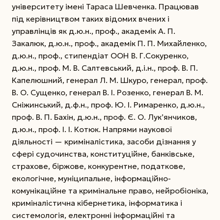
університету імені Тараса Шевченка. Працював
під керівництвом таких відомих вчених і
управлінців як д.ю.н., проф., академік А. П.
Закалюк, д.ю.н., проф., академік П. П. Михайленко,
д.ю.н., проф., стипендіат ООН В. Г.Сокуренко,
д.ю.н., проф. М. В. Салтевський, д.і.н., проф. В. П.
Капелюшний, генерал Л. М. Шкуро, генерал, проф.
В. О. Сущенко, генерал В. І. Розенко, генерал В. М.
Сніжинський, д.ф.н., проф. Ю. І. Римаренко, д.ю.н.,
проф. В. П. Бахін, д.ю.н., проф. Є. О. Лук’янчиков,
д.ю.н., проф. І. І. Котюк. Напрями наукової
діяльності — криміналістика, засоби дізнання у
сфері судочинства, конституційне, банківське,
страхове, біржове, конкурентне, податкове,
екологічне, муніципальне, інформаційно­
комунікаційне та кримінальне право, нейро­біоніка,
криміналістична кібернетика, інформатика і
системологія, електронні інформаційні та