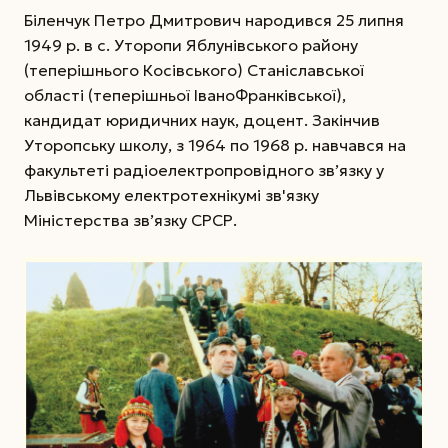
Біленчук Петро Дмитрович народився 25 липня
1949 р. в с. Уторопи Яблунівського району
(теперішнього Косівського) Станіславської
області (теперішньої Івано­Франківської),
кандидат юридичних наук, доцент. Закінчив
Уторопську школу, з 1964 по 1968 р. навчався на
факультеті радіоелектропровідного зв’язку у
Львівському електротехнікумі зв'язку
Міністерства зв’язку СРСР.