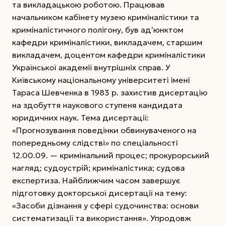
та викладацькою роботою. Працював
начальником кабінету музею криміналістики та
криміналістичного полігону, був ад’юнктом
кафедри криміналістики, викладачем, старшим
викладачем, доцентом кафедри криміналістики
Української академії внутрішніх справ. У
Київському національному університеті імені
Тараса Шевченка в 1983 р. захистив дисертацію
на здобуття наукового ступеня кандидата
юридичних наук. Тема дисертації:
«Прогнозування поведінки обвинуваченого на
попередньому слідстві» по спеці­альності
12.00.09. — кримінальний процес; прокурорський
нагляд; судоустрій; криміналістика; судова
експертиза. Найближчим часом завершує
підготовку докторської дисертації на тему:
«Засоби дізнання у сфері судочинства: основи
систематизації та використання». Упродовж