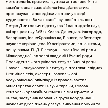
методологія, практика; судова антропологія та
комп’ютерна психофізіологічна діагностика і
прогнозування поведінки людини у сфері
судочинства. За час своєї наукової діяльності
Петро Дмитрович підготував 11 кандидатів наук,
які працюють у ВУЗах Києва, До­нець­ка, Ужгорода,
Запоріжжя, Івано­Франківська, Рівного, забезпечує
наукове керівництво 10 аспірантами, ад’юнктами,
пошукачами. П. Д. Біленчук — член Вченої ради
Міжнародної кадрової академії і Вченої ради
Президентського університету та Вченої ради
Навчально­наукового інституту підготовки слідчих
і криміналістів, експерт і голова жюрі
всеукраїнської олімпіади із правознавства
Міністерства освіти і науки України, Голова
контрольно­ревізійної комісії Спілки юристів м.
Києва, заступник керівника групи координації
наукових досліджень у галузі вивчення причин та